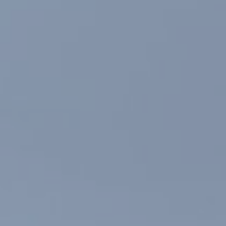
Modificar cookies
Siempre activas
Técnicas y funcionales
Este sitio web utiliza Cookies propias para recopilar
información con la finalidad de mejorar nuestros servicios.
Si continua navegando, supone la aceptación de la
instalación de las mismas. El usuario tiene la posibilidad