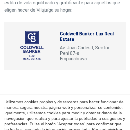
estilo de vida equilibrado y gratificante para aquellos que
eligen hacer de Vilajuïga su hogar.
Coldwell Banker Lux Real
Estate
Guardar configuración
Aceptar todas
Av. Joan Carles I, Sector
Peni 87-a
Empuriabrava
Utilizamos cookies propias y de terceros para hacer funcionar de
manera segura nuestra página web y personalizar su contenido.
Igualmente, utilizamos cookies para medir y obtener datos de la
navegación que realiza y para ajustar la publicidad a sus gustos y
Coldwell Banker Dispone De
preferencias. Pulse el botón "Aceptar todas" para confirmar que
Una Extensa Cartera De
ha leído y aceptado la información presentada. Para administrar