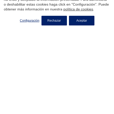
Propiedades En Las Mejores
o deshabilitar estas cookies haga click en "Configuración". Puede
obtener más información en nuestra
política de cookies
.
Ubicaciones De Vilajuïga
Configuración
Rechazar
Aceptar
El Veinat de Dalt
+34 935 950 135
Lunes a viernes
09:00h - 18:00h
info@coldwellbanker.es