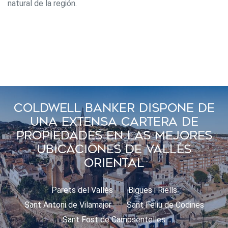
natural de la región.
Coldwell Banker Dispone De
Una Extensa Cartera De
Propiedades En Las Mejores
Ubicaciones De Vallès
Oriental
Parets del Vallès
Bigues i Riells
Sant Antoni de Vilamajor
Sant Feliu de Codines
Sant Fost de Campsentelles