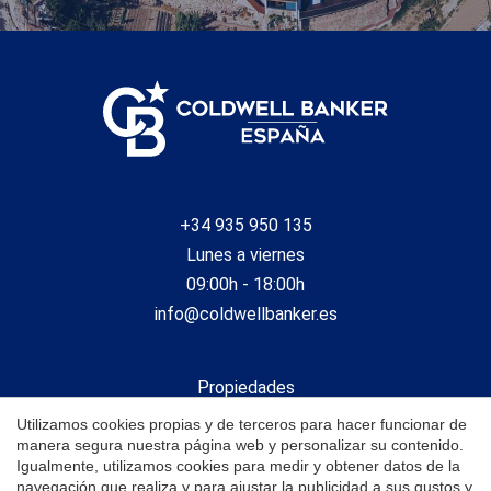
+34 935 950 135
Guardar configuración
Aceptar todas
Lunes a viernes
09:00h - 18:00h
info@coldwellbanker.es
Propiedades
Vender
Utilizamos cookies propias y de terceros para hacer funcionar de
Obra nueva
manera segura nuestra página web y personalizar su contenido.
Igualmente, utilizamos cookies para medir y obtener datos de la
Agencias
navegación que realiza y para ajustar la publicidad a sus gustos y