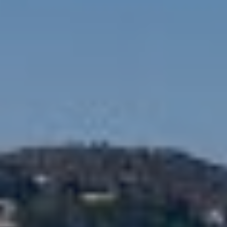
Modificar cookies
Siempre activas
Técnicas y funcionales
Este sitio web utiliza Cookies propias para recopilar
información con la finalidad de mejorar nuestros servicios.
Si continua navegando, supone la aceptación de la
instalación de las mismas. El usuario tiene la posibilidad
de configurar su navegador pudiendo, si así lo desea,
impedir que sean instaladas en su disco duro, aunque
deberá tener en cuenta que dicha acción podrá ocasionar
dificultades de navegación de la página web.
Analíticas y personalización