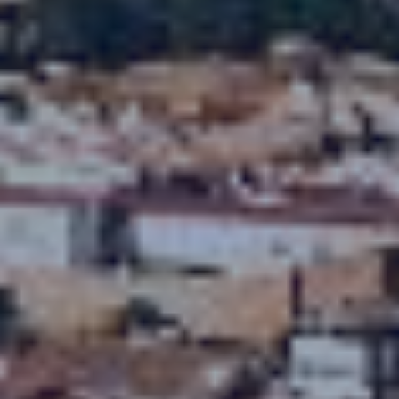
Permiten realizar el seguimiento y análisis del
comportamiento de los usuarios de este sitio web. La
información recogida mediante este tipo de cookies se
utiliza en la medición de la actividad de la web para la
elaboración de perfiles de navegación de los usuarios con
el fin de introducir mejoras en función del análisis de los
datos de uso que hacen los usuarios del servicio. Permiten
guardar la información de preferencia del usuario para
mejorar la calidad de nuestros servicios y para ofrecer una
mejor experiencia a través de productos recomendados.
Marketing y publicidad
Estas cookies son utilizadas para almacenar información
sobre las preferencias y elecciones personales del usuario
a través de la observación continuada de sus hábitos de
navegación. Gracias a ellas, podemos conocer los hábitos
de navegación en el sitio web y mostrar publicidad
relacionada con el perfil de navegación del usuario.