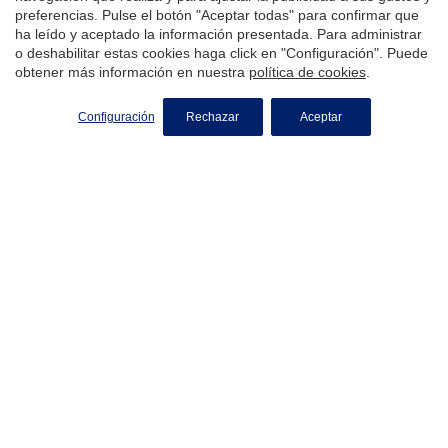
Trabaja con nosotros
preferencias. Pulse el botón "Aceptar todas" para confirmar que
ha leído y aceptado la información presentada. Para administrar
Franquicia
o deshabilitar estas cookies haga click en "Configuración". Puede
Conócenos
obtener más información en nuestra
política de cookies
.
Zonas
Configuración
Rechazar
Aceptar
Blog
Contacto
Aviso Legal
Política de Privacidad
Política de Cookies
barcelona