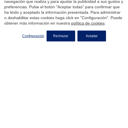
Agencias
navegación que realiza y para ajustar la publicidad a sus gustos y
preferencias. Pulse el botón "Aceptar todas" para confirmar que
Trabaja con nosotros
ha leído y aceptado la información presentada. Para administrar
Franquicia
o deshabilitar estas cookies haga click en "Configuración". Puede
obtener más información en nuestra
política de cookies
.
Conócenos
Zonas
Configuración
Rechazar
Aceptar
Blog
Contacto
Aviso Legal
Política de Privacidad
Política de Cookies
barcelona