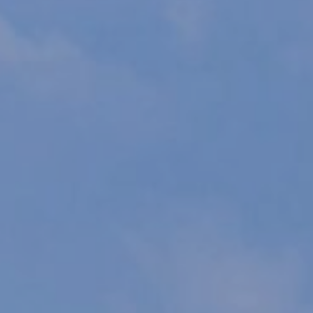
Modificar cookies
Siempre activas
Técnicas y funcionales
Este sitio web utiliza Cookies propias para recopilar
información con la finalidad de mejorar nuestros servicios.
Si continua navegando, supone la aceptación de la
instalación de las mismas. El usuario tiene la posibilidad
de configurar su navegador pudiendo, si así lo desea,
impedir que sean instaladas en su disco duro, aunque
deberá tener en cuenta que dicha acción podrá ocasionar
dificultades de navegación de la página web.
Analíticas y personalización