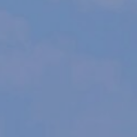
Permiten realizar el seguimiento y análisis del
comportamiento de los usuarios de este sitio web. La
información recogida mediante este tipo de cookies se
utiliza en la medición de la actividad de la web para la
elaboración de perfiles de navegación de los usuarios con
el fin de introducir mejoras en función del análisis de los
datos de uso que hacen los usuarios del servicio. Permiten
guardar la información de preferencia del usuario para
mejorar la calidad de nuestros servicios y para ofrecer una
mejor experiencia a través de productos recomendados.
Marketing y publicidad
Estas cookies son utilizadas para almacenar información
sobre las preferencias y elecciones personales del usuario
a través de la observación continuada de sus hábitos de
navegación. Gracias a ellas, podemos conocer los hábitos
de navegación en el sitio web y mostrar publicidad
relacionada con el perfil de navegación del usuario.