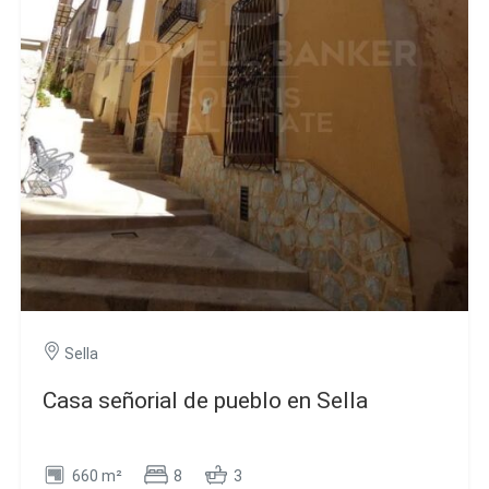
n de la actividad de la web para la elaboración de perfiles de navegac
rios con el fin de introducir mejoras en función del análisis de los dato
en los usuarios del servicio. Permiten guardar la información de prefe
ario para mejorar la calidad de nuestros servicios y para ofrecer una m
ncia a través de productos recomendados.
ing y publicidad
ookies son utilizadas para almacenar información sobre las preferencia
nes personales del usuario a través de la observación continuada de s
 de navegación. Gracias a ellas, podemos conocer los hábitos de nave
tio web y mostrar publicidad relacionada con el perfil de navegación del
.
Guardar configuración
Aceptar todas
Sella
Casa señorial de pueblo en Sella
660 m²
8
3