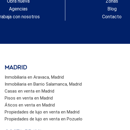
Obra nueva
Zonas
Segunda planta// Buhardilla Gran salón diáfano de unos
Agencias
70 m², muy luminoso, ideal como estudio, sala de ocio o
Blog
más dormitorios. Acceso directo a terraza descubierta /
rabaja con nosotros
Contacto
solárium Ideal para vivienda familiar amplia, Casa rural o
proyecto turístico,inversión con gran potencial. Precio
NEGOCIABLE #ref:CBSA770
Madrid
Inmobiliaria en Aravaca, Madrid
Inmobiliaria en Barrio Salamanca, Madrid
Casas en venta en Madrid
Pisos en venta en Madrid
Áticos en venta en Madrid
Propiedades de lujo en venta en Madrid
Propiedades de lujo en venta en Pozuelo