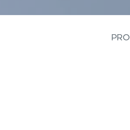
Pro
Modif
Técnic
Este sit
mejorar
instala
pudiend
deberá 
de la p
Analít
Permite
sitio we