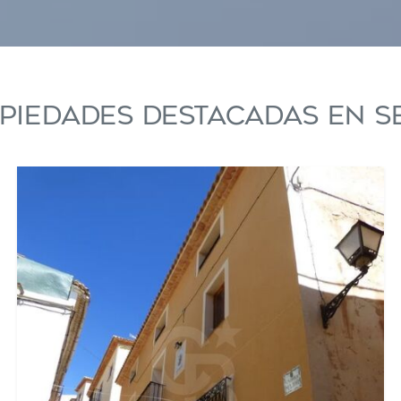
piedades destacadas en S
icar cookies
as y funcionales
Siempre 
io web utiliza Cookies propias para recopilar información con la finalida
 nuestros servicios. Si continua navegando, supone la aceptación de la
ción de las mismas. El usuario tiene la posibilidad de configurar su nav
o, si así lo desea, impedir que sean instaladas en su disco duro, aunq
tener en cuenta que dicha acción podrá ocasionar dificultades de nav
ágina web.
icas y personalización
n realizar el seguimiento y análisis del comportamiento de los usuarios
b. La información recogida mediante este tipo de cookies se utiliza en l