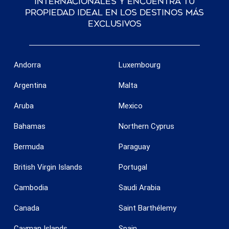
internacionales y encuentra tu
propiedad ideal en los destinos más
exclusivos
Andorra
Luxembourg
Argentina
Malta
Aruba
Mexico
Bahamas
Northern Cyprus
Bermuda
Paraguay
British Virgin Islands
Portugal
Cambodia
Saudi Arabia
Canada
Saint Barthélemy
Guardar configuración
Aceptar todas
Cayman Islands
Spain