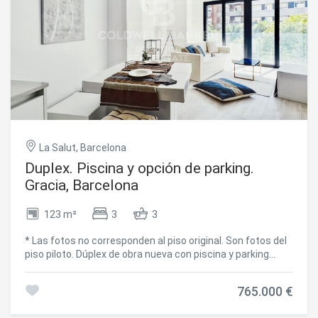
La Salut, Barcelona
Duplex. Piscina y opción de parking.
Gracia, Barcelona
123 m²
3
3
* Las fotos no corresponden al piso original. Son fotos del
piso piloto. Dúplex de obra nueva con piscina y parking
opcional en Gràcia, Barcelona. Descubre este exclusivo
piso dúplex de obra nueva situado en una de las zonas
765.000 €
residenciales de Gràcia, donde el diseño contemporáneo
se fusiona con la tranquilidad de un entorno residencial