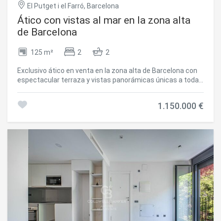
El Putget i el Farró, Barcelona
Ático con vistas al mar en la zona alta
de Barcelona
125 m²
2
2
Exclusivo ático en venta en la zona alta de Barcelona con
espectacular terraza y vistas panorámicas únicas a toda
Barcelona, incluyendo monumentos icónicos como la
Sagrada Familia, el mar Mediterráneo y el skyline urbano.
1.150.000 €
Ubicado en una de las zonas más prestigiosas y
demandadas de la ciudad, este ático ofrece una
combinación perfecta de privacidad, luminosidad y estilo.
La propiedad cuenta actualmente con una habitacion
doble, una individual, un baño completo, un aseo de
cortesía y posibilidad de redistribuir los espacios para
crear una tercera habitación según tus necesidades. Su
amplia terraza privada de 45 m2 es el lugar ideal para
disfrutar del sol, organizar cenas al aire libre o
simplemente relajarse contemplando una de las mejores
vistas de toda Barcelona. Perfecto para quienes buscan
una vivienda singular con carácter, gran potencial y
ubicación privilegiada. Una joya inmobiliaria con múltiples