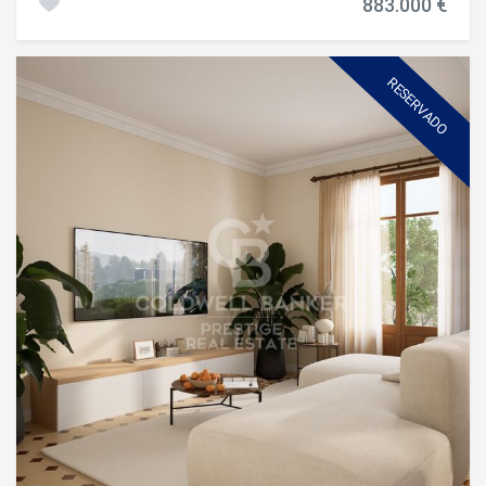
883.000 €
confort en un entorno tranquilo y bien comunicado. La
vivienda, de 115 m² construidos, ha sido reformada con un
diseño cuidado y materiales de alta calidad. El amplio salón
comedor, con cocina integrada, se abre a una encantadora
RESERVADO
terraza de 12 m² que permite disfrutar de la vida al aire
libre sin perder la privacidad del hogar. Dispone de tres
dormitorios, uno de ellos en suite, además de dos baños
completos y un aseo de cortesía. La reforma ha
conservado los detalles originales de la finca, como las
molduras y la personalidad de los espacios, al mismo
tiempo que incorpora acabados modernos: carpintería de
aluminio de alta gama, armarios empotrados a medida,
puertas con cierre imantado y climatización por
conductos en toda la vivienda. Se trata de una propiedad
exterior, luminosa y funcional, pensada para quienes
buscan un hogar sofisticado y confortable en una de las
mejores zonas residenciales de Barcelona. El precio de
venta no incluye impuestos ni gastos derivados de la
compraventa que, conforme a la normativa vigente,
corresponden al comprador: (i) en viviendas de segunda
mano, el Impuesto sobre Transmisiones Patrimoniales
(ITP) según tipo aplicable en la Comunidad Autónoma; (ii)
en viviendas de obra nueva, el IVA y el Impuesto sobre
Actos Jurídicos Documentados (AJD) según normativa