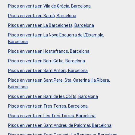
por la parte vendedora, de acuerdo con el encargo
viviendas de segunda mano, el Impuesto sobre
Pisos en venta en Vila de Gràcia, Barcelona
suscrito. #ref:CBES2958
Transmisiones Patrimoniales (ITP) según tipo aplicable en
la Comunidad Autónoma; (ii) en viviendas de obra nueva, el
Pisos en venta en Sarrià, Barcelona
IVA y el Impuesto sobre Actos Jurídicos Documentados
Pisos en venta en La Barceloneta, Barcelona
(AJD) según normativa vigente; (iii) aranceles notariales y
registrales; y (iv) gastos de gestoría en caso de
Pisos en venta en La Nova Esquerra de L'Eixample,
contratarse. Disponibilidad a acordar. La oferta está sujeta
Barcelona
a cambios de precio o retirada del mercado sin previo
aviso. Los datos expuestos, incluidas las superficies,
Pisos en venta en Hostafrancs, Barcelona
tienen carácter meramente orientativo. Los honorarios de
Pisos en venta en Barri Gòtic, Barcelona
intermediación inmobiliaria serán asumidos por la parte
correspondiente según el encargo suscrito. Se facilitará a
Pisos en venta en Sant Antoni, Barcelona
toda persona interesada información detallada y
personalizada antes de la entrega de cualquier cantidad a
Pisos en venta en Sant Pere, Sta. Caterina i la Ribera,
cuenta, conforme a la normativa estatal y autonómica
Barcelona
aplicable. #ref:CBES2877 (2)
Pisos en venta en Barri de les Corts, Barcelona
Pisos en venta en Tres Torres, Barcelona
Pisos en venta en Les Tres Torres, Barcelona
Pisos en venta en Sant Andreu de Palomar, Barcelona