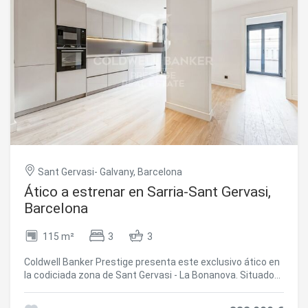
impuestos ni gastos derivados de la compraventa que,
conforme a la normativa vigente, corresponden al
comprador (ITP o, en su caso, IVA y AJD), así como
aranceles notariales y registrales. La información
publicada, incluidas las superficies, tiene carácter
meramente orientativo y no contractual. La oferta puede
estar sujeta a cambios de precio o retirada del mercado
sin previo aviso. Los honorarios de intermediación
inmobiliaria se aplicarán según el encargo de
comercialización suscrito. Se facilitará a toda persona
interesada información detallada antes de la entrega de
cualquier cantidad a cuenta, conforme a la normativa
estatal y autonómica aplicable. #ref:AV291
Sant Gervasi- Galvany, Barcelona
Ático a estrenar en Sarria-Sant Gervasi,
Barcelona
115 m²
3
3
Coldwell Banker Prestige presenta este exclusivo ático en
la codiciada zona de Sant Gervasi - La Bonanova. Situado
en una finca clásica completamente rehabilitada, este
hogar ofrece la combinación perfecta de elegancia y