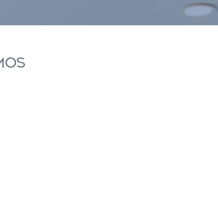
Mos
activas
d de
egador
ue
egación
 de este
a
ión de
s de uso
rencia