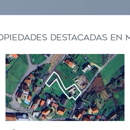
icar cookies
opiedades destacadas en 
as y funcionales
Siempre 
io web utiliza Cookies propias para recopilar información con la finalida
 nuestros servicios. Si continua navegando, supone la aceptación de la
ción de las mismas. El usuario tiene la posibilidad de configurar su nav
o, si así lo desea, impedir que sean instaladas en su disco duro, aunq
tener en cuenta que dicha acción podrá ocasionar dificultades de nav
ágina web.
icas y personalización
n realizar el seguimiento y análisis del comportamiento de los usuarios
b. La información recogida mediante este tipo de cookies se utiliza en l
n de la actividad de la web para la elaboración de perfiles de navegac
rios con el fin de introducir mejoras en función del análisis de los dato
en los usuarios del servicio. Permiten guardar la información de prefe