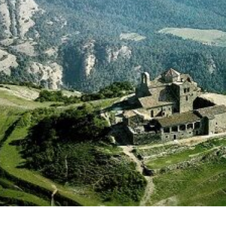
icas y personalización
n realizar el seguimiento y análisis del comportamiento de los usuarios
b. La información recogida mediante este tipo de cookies se utiliza en l
n de la actividad de la web para la elaboración de perfiles de navegac
rios con el fin de introducir mejoras en función del análisis de los dato
en los usuarios del servicio. Permiten guardar la información de prefe
ario para mejorar la calidad de nuestros servicios y para ofrecer una m
ncia a través de productos recomendados.
ing y publicidad
ookies son utilizadas para almacenar información sobre las preferencia
nes personales del usuario a través de la observación continuada de s
 de navegación. Gracias a ellas, podemos conocer los hábitos de nave
tio web y mostrar publicidad relacionada con el perfil de navegación del
.
Guardar configuración
Aceptar todas