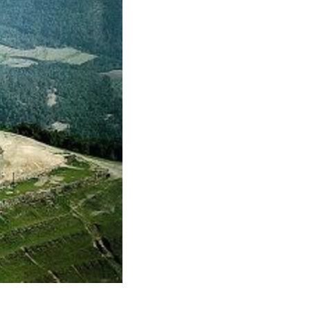
 de este
a
ión de
s de uso
rencia
ejor
s y
us
gación