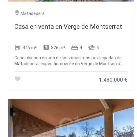
Matadepera
Casa en venta en Verge de Montserrat
445 m²
826 m²
4
4
Casa ubicada en una de las zonas más privilegiadas de
Matadepera, específicamente en Verge de Montserrat.
Esta magnífica propiedad se asienta sobre una generosa
parcela de 800 metros cuadrados, completamente plana,
1.480.000 €
lo que la convierte en un espacio ideal para disfrutar al
aire libre. En el nivel del sótano, la casa cuenta con un
amplio garaje que puede albergar varios vehículos,
además de una habitación destinada a las máquinas y
otra para la depuradora de la piscina. También se incluye
una hermosa bodega, perfecta para los amantes del vino
y las reuniones familiares. Al subir a la planta baja, nos
encontramos con un extenso jardín que rodea una
refrescante piscina, creando un ambiente perfecto para
el ocio y la relajación. En el interior de la vivienda, hay un