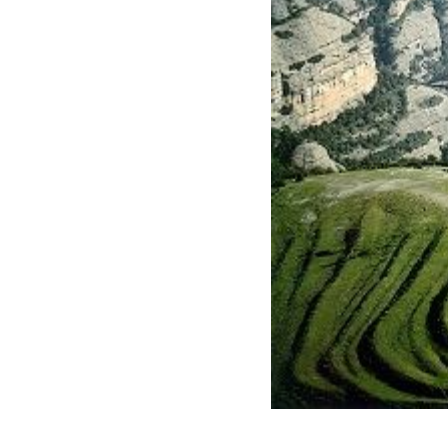
Analít
Permite
sitio we
medició
los usua
que hac
del usu
experie
Market
Estas c
eleccio
hábitos
en el si
usuario