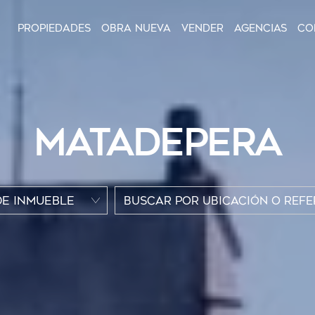
Propiedades
Obra nueva
Vender
Agencias
Co
MATADEPERA
DE INMUEBLE