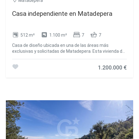
Matadepera
Casa independiente en Matadepera
512 m²
1.100 m²
7
7
Casa de diseño ubicada en una de las áreas más
exclusivas y solicitadas de Matadepera. Esta vivienda de
ensueño se extiende sobre más de 500 m² construidos
en una parcela de 1,100 m², y cuenta con 7 habitaciones y
1.200.000 €
7 baños. Al entrar, nos recibe un amplio vestíbulo que nos
conduce a un espacioso salón con acceso a la terraza,
así como a una acogedora cocina office completamente
equipada con electrodomésticos de alta gama y también
con salida a la terraza. En esta planta, encontramos una
suite con vestidor y vistas espectaculares, además de
un aseo de cortesía. También hay un garaje cerrado con
puerta automática abatible para mayor comodidad. En la
planta inferior se ubica la zona de descanso, que incluye
4 habitaciones dobles y 2 baños completos. Destaca una
magnífica suite con acceso a la terraza y vistas a la
piscina y la montaña. Las otras tres habitaciones dobles