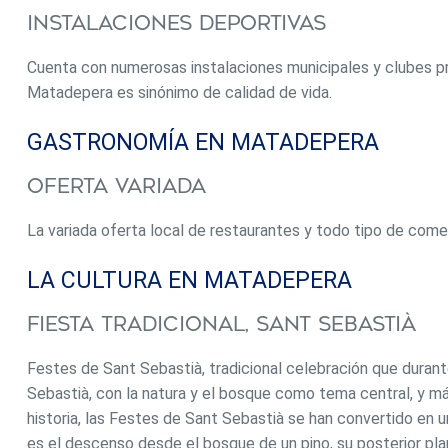
que, conforme a la normativa vigente, corresponden al
Instalaciones Deportivas
comprador: (i) en viviendas de segunda mano, el
Impuesto sobre Transmisiones Patrimoniales (ITP)
según tipo aplicable en la Comunidad Autónoma; (ii) en
Cuenta con numerosas instalaciones municipales y clubes pr
viviendas de obra nueva, el IVA y el Impuesto sobre Actos
Matadepera es sinónimo de calidad de vida.
Jurídicos Documentados (AJD) según normativa vigente;
(iii) aranceles notariales y registrales; y (iv) gastos de
GASTRONOMÍA EN MATADEPERA
gestoría en caso de contratarse. Disponibilidad a acordar.
La oferta está sujeta a cambios de precio o retirada del
mercado sin previo aviso. Los datos expuestos, incluidas
Oferta Variada
las superficies, tienen carácter meramente orientativo.
Los honorarios de intermediación inmobiliaria serán
La variada oferta local de restaurantes y todo tipo de come
asumidos por la parte correspondiente según el encargo
suscrito. Se facilitará a toda persona interesada
información detallada y personalizada antes de la
LA CULTURA EN MATADEPERA
entrega de cualquier cantidad a cuenta, conforme a la
normativa estatal y autonómica aplicable. #ref:XAL_56
Fiesta Tradicional, Sant Sebastià
Festes de Sant Sebastià, tradicional celebración que durant
Sebastià, con la natura y el bosque como tema central, y m
historia, las Festes de Sant Sebastià se han convertido en 
es el descenso desde el bosque de un pino, su posterior plan