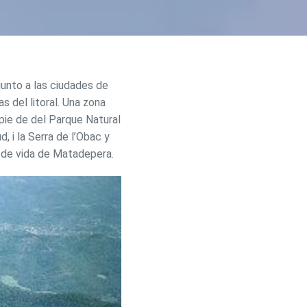
junto a las ciudades de
s del litoral. Una zona
l pie de del Parque Natural
 i la Serra de l’Obac y
o de vida de Matadepera.
activas
d de
egador
ue
egación