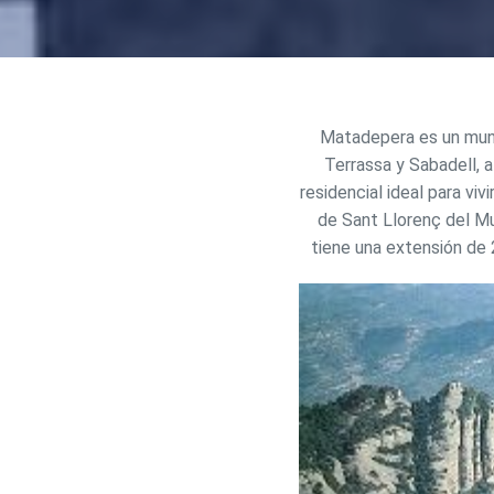
Matadepera es un munic
Terrassa y Sabadell, a
residencial ideal para viv
de Sant Llorenç del Mu
tiene una extensión de 
Modif
Técnic
Este sit
mejorar
instala
pudiend
deberá 
de la p