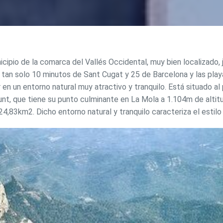
ipio de la comarca del Vallés Occidental, muy bien localizado, 
 tan solo 10 minutos de Sant Cugat y 25 de Barcelona y las playa
ir en un entorno natural muy atractivo y tranquilo. Está situado a
nt, que tiene su punto culminante en La Mola a 1.104m de altitud,
24,83km2. Dicho entorno natural y tranquilo caracteriza el estil
icar cookies
as y funcionales
Siempre 
io web utiliza Cookies propias para recopilar información con la finalida
 nuestros servicios. Si continua navegando, supone la aceptación de la
ción de las mismas. El usuario tiene la posibilidad de configurar su nav
o, si así lo desea, impedir que sean instaladas en su disco duro, aunq
tener en cuenta que dicha acción podrá ocasionar dificultades de nav
ágina web.