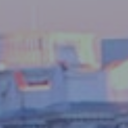
Este sitio web utiliza Cookies propias para recopilar
información con la finalidad de mejorar nuestros servicios.
Si continua navegando, supone la aceptación de la
instalación de las mismas. El usuario tiene la posibilidad
de configurar su navegador pudiendo, si así lo desea,
impedir que sean instaladas en su disco duro, aunque
deberá tener en cuenta que dicha acción podrá ocasionar
dificultades de navegación de la página web.
Analíticas y personalización
Permiten realizar el seguimiento y análisis del
comportamiento de los usuarios de este sitio web. La
información recogida mediante este tipo de cookies se
utiliza en la medición de la actividad de la web para la
elaboración de perfiles de navegación de los usuarios con
el fin de introducir mejoras en función del análisis de los
datos de uso que hacen los usuarios del servicio. Permiten
guardar la información de preferencia del usuario para
mejorar la calidad de nuestros servicios y para ofrecer una
mejor experiencia a través de productos recomendados.
Marketing y publicidad
Estas cookies son utilizadas para almacenar información
sobre las preferencias y elecciones personales del usuario