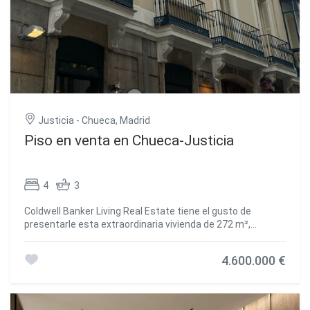
Justicia - Chueca, Madrid
Piso en venta en Chueca-Justicia
4
3
Coldwell Banker Living Real Estate tiene el gusto de
presentarle esta extraordinaria vivienda de 272 m²,
ubicada en una de las zonas más exclusivas y prestigiosas
de la ciudad, un lugar que ofrece tranquilidad, seguridad y
4.600.000 €
una excelente calidad de vida. Esta propiedad no solo se
destaca por su ubicación, sino también por las
impresionantes características y comodidades que la
convierten en una oportunidad única. La vivienda cuenta