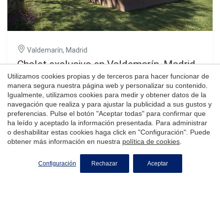
Valdemarín, Madrid
Chalet exclusivo en Valdemarín, Madrid
Utilizamos cookies propias y de terceros para hacer funcionar de
manera segura nuestra página web y personalizar su contenido.
Igualmente, utilizamos cookies para medir y obtener datos de la
1.259 m²
7
9
navegación que realiza y para ajustar la publicidad a sus gustos y
preferencias. Pulse el botón "Aceptar todas" para confirmar que
Coldwell Banker Unique presenta un chalet excepcional en
ha leído y aceptado la información presentada. Para administrar
Valdemarín, dentro del distrito de Moncloa-Aravaca,
o deshabilitar estas cookies haga click en "Configuración". Puede
asentado sobre una amplia parcela privada de 3.000 m²
obtener más información en nuestra
política de cookies
.
que garantiza un entorno de absoluta privacidad y
8.000.000 €
exclusividad. Con 1.259 m² construidos, esta propiedad
redefine el concepto de vida residencial al combinar
Configuración
Rechazar
Aceptar
amplitud, elegancia y un completo abanico de espacios
dedicados al bienestar y al ocio. La vivienda dispone de 7
habitaciones y 9 baños, dos de ellos aseos de cortesía,
ofreciendo una distribución cómoda y funcional pensada
para grandes familias o para quienes disfrutan recibiendo
invitados. Rodeado de un cuidado jardín, el chalet cuenta