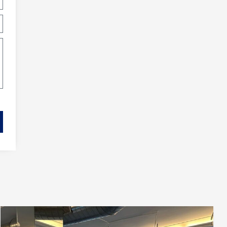
activas
d de
egador
ue
egación