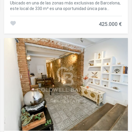
Ubicado en una de las zonas más exclusivas de Barcelona,
este local de 330 m² es una oportunidad única para
cualquier tipo de negocio. Su excelente ubicación, a solo
unos pasos de la Ronda General Mitre y la calle Muntaner,
425.000 €
garantiza una gran visibilidad y accesibilidad.
Características principales: Distribución amplia y versátil:
127 m² en planta a nivel de calle con grandes vidrieras y
200 m² en sotano ventilado y luminoso. Espacio diáfano y
luminoso, adaptable a diferentes usos comerciales.
Sótano con luz natural y ventilación, ideal para
almacenamiento o área de trabajo. Altura de 2,5 metros,
proporcionando amplitud y comodidad. Salida de humos y
salida de emergencia, cumpliendo con las normativas para
diversas actividades. Gran escaparate, ofreciendo máxima
visibilidad. Podría hacerse una plaza de parking grande, un
valor añadido en la zona. Gracias a su distribución,
características y ubicación privilegiada, este local es ideal
para comercios, estudios, showrooms o restauración. Para
más información o concertar una visita, no dude en
contactarnos. #ref:CBES2551