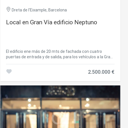
Dreta de l'Eixample, Barcelona
Local en Gran Vía edificio Neptuno
El edificio ene más de 20 mts de fachada con cuatro
puertas de entrada y de salida, para los vehículos a la Gran
Via de les Corts Catalanes, que ene gran afluencia de
tráfico durante todo el día. Edificio construido en 1900,
2.500.000 €
calidad de construcción buena y consta de 6 plantas en
una parcela de 950 m². las tres plantas están
comunicadas mediante rampas interiores para vehículos y
una escalera privava. Ideal para montar diferentes
negocios, cómo coworking, cómo empresas de bicicletas,
electrolineras, garajes, trasteros, supermercados,
gimnasios, almacenaje en general ya que dispone de
mucho espacio para albergar muchas plazas de
aparcamientos, así como para poderlo desnar a otra
acvidad. Ideal cómo publicidad pues pasan más de 20.000
coches al día. Está en obras de mejora con una previsión de