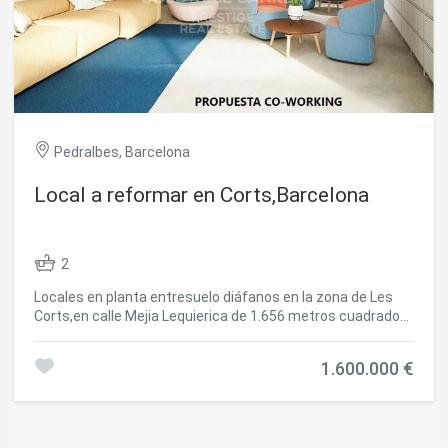
La mayor parte de las paredes son de pladur, lo que facilita
la redistribución del espacio según las necesidades del
nuevo propietario. Climatización con tres aires
acondicionados frío/calor y un calentador eléctrico de
300L. Ideal para inversores. Incluye licencia de centro de
salud no médico, permitiendo continuar con la misma
actividad o transformar el espacio para otros usos.
#ref:CBES2490
Pedralbes, Barcelona
Local a reformar en Corts,Barcelona
2
Locales en planta entresuelo diáfanos en la zona de Les
Corts,en calle Mejia Lequierica de 1.656 metros cuadrados
con fachada de 12 metros lineales. Consta de dos locales (
2 fincas registrales) que se pueden vender por separado.
1.600.000 €
Existe ya un proyecto finalizado para un Co-working ,
también es ideal para un gimnasio, supermercado, centro
médico, almacén, incluso garaje, etc. Excelente ubicacion
delante de los Jardines de la Maternitat, cerca del metro