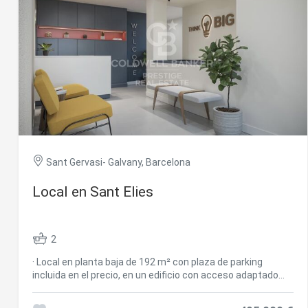
Analít
Permite
sitio we
medició
los usua
que hac
del usu
experie
Market
Sant Gervasi- Galvany, Barcelona
Estas c
eleccio
Local en Sant Elies
hábitos
en el si
usuario
2
· Local en planta baja de 192 m² con plaza de parking
incluida en el precio, en un edificio con acceso adaptado
situado en la calle Sant Elies, en Sant Gervasi-Galvany. · Se
accede desde el interior de la portería y desde la calle. ·