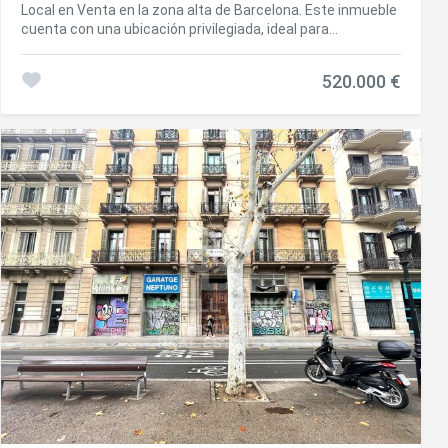
Local en Venta en la zona alta de Barcelona. Este inmueble
cuenta con una ubicación privilegiada, ideal para
establecer tu negocio. Con una superficie construida de
239 m² muy bien distribuidos, este local ofrece amplias
520.000 €
estancias. Además, cuenta con una puerta de doble hoja
que da acceso a una recepción acogedora. Este local es
perfecto para cualquier tipo de actividad económica que
requiera la visita de clientes. Por su ubicación y
características, este local se convierte en el centro de
operaciones ideal para tu negocio. Además, cuenta con
calefacción, aire acondicionado y sistemas de alarma para
garantizar el confort y la seguridad de tu negocio. También
dispone de un almacén y una cocina completamente
equipada. #ref:CBC41