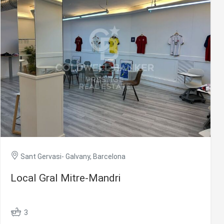
 de este
a
ión de
s de uso
rencia
ejor
s y
us
gación
Sant Gervasi- Galvany, Barcelona
Local Gral Mitre-Mandri
3