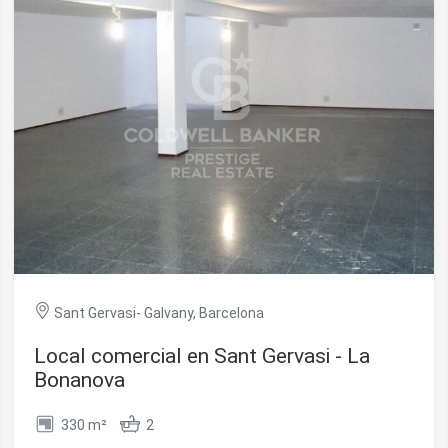
icas y personalización
n realizar el seguimiento y análisis del comportamiento de los usuarios
b. La información recogida mediante este tipo de cookies se utiliza en l
n de la actividad de la web para la elaboración de perfiles de navegac
rios con el fin de introducir mejoras en función del análisis de los dato
en los usuarios del servicio. Permiten guardar la información de prefe
ario para mejorar la calidad de nuestros servicios y para ofrecer una m
ncia a través de productos recomendados.
ing y publicidad
ookies son utilizadas para almacenar información sobre las preferencia
nes personales del usuario a través de la observación continuada de s
 de navegación. Gracias a ellas, podemos conocer los hábitos de nave
tio web y mostrar publicidad relacionada con el perfil de navegación del
Sant Gervasi- Galvany, Barcelona
.
Guardar configuración
Aceptar todas
Local comercial en Sant Gervasi - La
Bonanova
330 m²
2