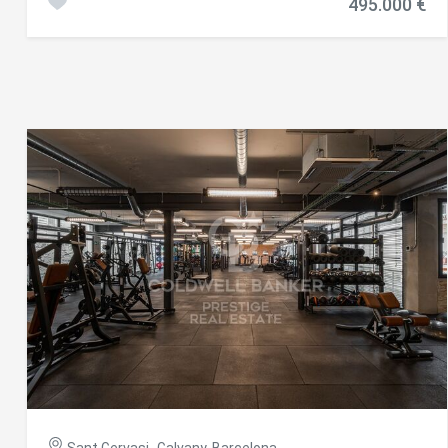
495.000 €
Dispone de un espacio diáfano, actualmente tiene 4
despachos separados por tabiques de pladur y vidrio, tiene
un espacio de office con un termo eléctrico, agua y
encimera de cocina. Hay un cuartito trastero en la entrada.
· Tiene 2 baños. · Pavimento continuo y falso techo con
iluminación e instalaciones de climatización. Es especial
por: · Es un espacio amplio y diáfano, fácil de adaptar al uso
que se necesite. · Tiene acceso directo por la calle. · La
calle Sant Elies destaca por tener diversos centros de
salud (Mediatric y Corporal delante), IVO (Instituto
Veterinario Oftalmológico) al lado, muy cerca de la sede
Plató del Hospital Clínic y de los jardines de la Casa Sagnier.
· Ideal para escuelas de idiomas, autoescuelas o escuela
de danza, entre otros. #ref:CBC34