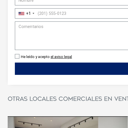
+1
He leído y acepto
el aviso legal
Modif
Técnic
Otras locales comerciales en ven
Este sit
mejorar
instala
pudiend
deberá 
de la p