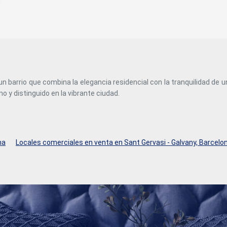
L5 LEs Corts ( color azul), paradas de bus, Centro médico
Dexeus, zona Universitaria, centros comerciales como el
Corte Ingles, la Illa Diagonal, colegios de alto prestigio,
restaurantes y muy cerca del Camp Nou, #ref:CBC42
un barrio que combina la elegancia residencial con la tranquilidad de
no y distinguido en la vibrante ciudad.
na
Locales comerciales en venta en Sant Gervasi - Galvany, Barcelo