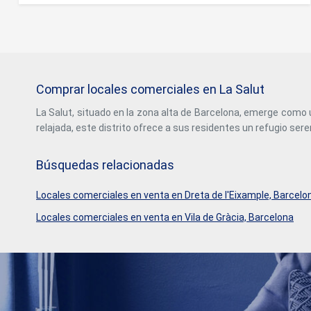
incluidas las superficies, tienen carácter meramente
espacio tambien esta en venta el sótano con 300 metros
orientativo. Los honorarios de intermediación inmobiliaria
cuadrados más. Muy bien situado y muy céntrico. Opción
serán asumidos por la parte correspondiente según el
de venta y alquiler. #ref:CBC46
encargo suscrito. Se facilitará a toda persona interesada
información detallada y personalizada antes de la entrega
de cualquier cantidad a cuenta, conforme a la normativa
estatal y autonómica aplicable. #ref:CBES2933
Comprar locales comerciales en La Salut
La Salut, situado en la zona alta de Barcelona, emerge como 
relajada, este distrito ofrece a sus residentes un refugio sere
Búsquedas relacionadas
Locales comerciales en venta en Dreta de l'Eixample, Barcelo
Locales comerciales en venta en Vila de Gràcia, Barcelona