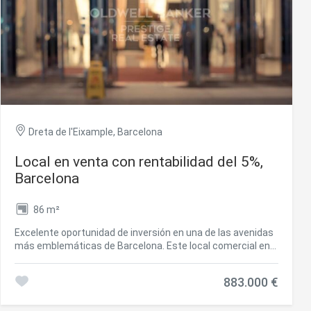
finalización de junio 2024. Tres plantas: Planta
subterránea: 290,37 m2 Planta Baja: 873,06m2 Planta Alllo:
841,26m2 Total: 2004,69m2 #ref:CBC31
Dreta de l'Eixample, Barcelona
Local en venta con rentabilidad del 5%,
Barcelona
86 m²
Excelente oportunidad de inversión en una de las avenidas
más emblemáticas de Barcelona. Este local comercial en
planta baja se encuentra en la Avenida Paral·lel 93-95,
esquina con Calle Margarit 1-3, en una zona de alto tránsito
883.000 €
peatonal y vehicular, rodeada de teatros, restaurantes y
servicios. - Ubicación privilegiada Situado en el corazón del