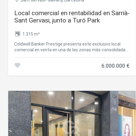
Sant Gervasi- Galvany, Barcelona
Local comercial en rentabilidad en Sarrià-
Sant Gervasi, junto a Turó Park
1.315 m²
Coldwell Banker Prestige presenta este exclusivo local
comercial en venta en una de las zonas más consolidadas
y demandadas de Barcelona, en el distrito de Sarrià-Sant
Gervasi, muy próximo a Turó Park. Se trata de un activo
6.000.000 €
inmobiliario singular de 1.315 m² de superficie total,
compuesto por 915 m² construidos distribuidos en planta
baja y altillo, más una amplia terraza de aproximadamente
400 m². El local ha sido recientemente renovado y se
encuentra en excelente estado de conservación,
ofreciendo una imagen contemporánea, funcional y
perfectamente adaptada a una actividad premium.
Actualmente, el inmueble se encuentra alquilado a una
reconocida red internacional de clubes de fitness
orientada al segmento premium, lo que lo convierte en una
interesante oportunidad de inversión en Barcelona. El
contrato de alquiler tiene una duración de 20 años, con un