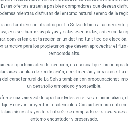
. Estas ofertas atraen a posibles compradores que desean disf
icas y personalización
dernas mientras disfrutan del entorno natural sereno de la regi
n realizar el seguimiento y análisis del comportamiento de los usuarios
liarios también son atraídos por La Selva debido a su creciente p
b. La información recogida mediante este tipo de cookies se utiliza en l
n de la actividad de la web para la elaboración de perfiles de navegac
ava, con sus hermosas playas y calas escondidas, así como la riq
rios con el fin de introducir mejoras en función del análisis de los dato
en los usuarios del servicio. Permiten guardar la información de prefe
rar, convierten a esta región en un destino turístico de elección. P
ario para mejorar la calidad de nuestros servicios y para ofrecer una m
n atractiva para los propietarios que desean aprovechar el flujo 
ncia a través de productos recomendados.
temporada alta.
ing y publicidad
siderar oportunidades de inversión, es esencial que los comprad
gulaciones locales de zonificación, construcción y urbanismo. La 
ookies son utilizadas para almacenar información sobre las preferencia
nes personales del usuario a través de la observación continuada de s
ón del carácter rural de La Selva también son preocupaciones imp
 de navegación. Gracias a ellas, podemos conocer los hábitos de nave
tio web y mostrar publicidad relacionada con el perfil de navegación del
un desarrollo armonioso y sostenible.
.
Guardar configuración
Aceptar todas
ofrece una variedad de oportunidades en el sector inmobiliario, 
lujo y nuevos proyectos residenciales. Con su hermoso entorno 
catalana sigue atrayendo el interés de compradores e inversores q
entorno encantador y preservado.