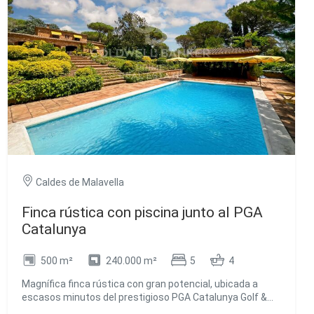
la terraza y al jardín, así como un amplio salón comedor
con acceso a la terraza y una vista panorámica del mar. -
En el tercer piso hay 3 dormitorios amueblados (de 15
m2, 18 m2 y 20 m2), dos de ellos con vistas al mar, y uno
con vistas al jardín. - La tercera planta es una gran
terraza con un solarium. El interior de la casa está
decorada con tonos blancos cremosos a juego con los
suelos de mármol, una combinación perfecta que van a
tono con las paredes de toda la villa, cuenta también con
unos enormes ventanales que proporcionan mucha luz a
la casa. Disponible a la venta o en Alquiler. #ref:CBES65
Caldes de Malavella
Finca rústica con piscina junto al PGA
Catalunya
500 m²
240.000 m²
5
4
Magnífica finca rústica con gran potencial, ubicada a
escasos minutos del prestigioso PGA Catalunya Golf &
Wellness, uno de los complejos residenciales y deportivos