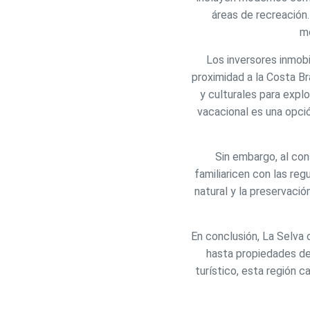
áreas de recreación
Analít
mo
Permite
Los inversores inmobi
sitio we
medició
proximidad a la Costa Br
los usua
que hac
y culturales para explo
del usu
vacacional es una opció
experie
Market
Sin embargo, al con
familiaricen con las re
Estas c
eleccio
natural y la preservaci
hábitos
en el si
usuario
En conclusión, La Selva 
hasta propiedades de 
turístico, esta región 