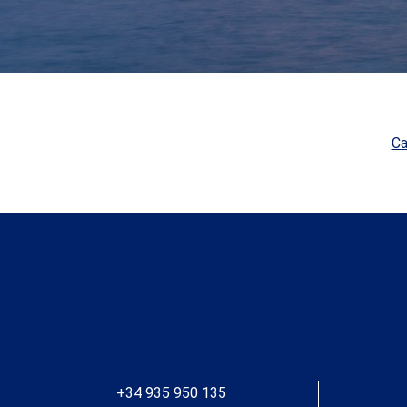
para aves. Acceso independiente para vehículos pesados
por pista forestal. Zona B Masía catalana de unos 450 m²
con 5 habitaciones incluyendo 2 suites, 2 habitaciones
dobles, 1 individual, 3 baños, salón comedor con
chimenea, sala de verano con bar, vestíbulo, sala en
planta superior con chimenea, garaje y otras estancias.
Zona ajardinada con patios y pérgolas. Ermita de estilo
románico. Pista de tenís, caballerizas de 600 m² y zonas
de entrenamiento para caballos, ideales para doma, rutas
Ca
o actividades ecuestres. Depósitos de agua
independientes y pozo de 15 m para abastecimiento y
riego. Una propiedad única para quienes buscan
tranquilidad, conexión con la naturaleza y un entorno
perfecto para el mundo ecuestre, todo ello junto a uno de
los mejores resorts de golf y bienestar de Europa.
#ref:V0067CB
+34 935 950 135