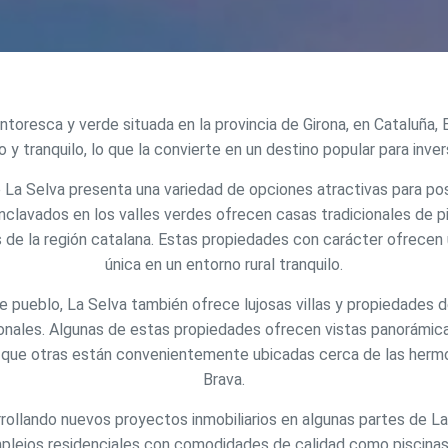
intoresca y verde situada en la provincia de Girona, en Cataluña,
y tranquilo, lo que la convierte en un destino popular para invers
de La Selva presenta una variedad de opciones atractivas para p
clavados en los valles verdes ofrecen casas tradicionales de pi
s de la región catalana. Estas propiedades con carácter ofrecen 
icar cookies
única en un entorno rural tranquilo.
 pueblo, La Selva también ofrece lujosas villas y propiedades d
as y funcionales
Siempre 
onales. Algunas de estas propiedades ofrecen vistas panorámic
io web utiliza Cookies propias para recopilar información con la finalida
 que otras están convenientemente ubicadas cerca de las herm
 nuestros servicios. Si continua navegando, supone la aceptación de la
Brava.
ción de las mismas. El usuario tiene la posibilidad de configurar su nav
o, si así lo desea, impedir que sean instaladas en su disco duro, aunq
tener en cuenta que dicha acción podrá ocasionar dificultades de nav
ollando nuevos proyectos inmobiliarios en algunas partes de L
ágina web.
lejos residenciales con comodidades de calidad como piscinas, j