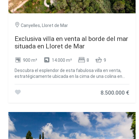
Canyelles, Lloret de Mar
Exclusiva villa en venta al borde del mar
situada en Lloret de Mar
900 m²
14.000 m²
8
9
Descubra el esplendor de esta fabulosa villa en venta,
estratégicamente ubicada en la cima de una colina en
primera línea de mar, ofreciendo vistas espectaculares
en una de las áreas más distinguidas del sur de la Costa
8.500.000 €
Brava, entre Lloret de Mar y Tossa de Mar. Con una
conveniente proximidad a 45 minutos del aeropuerto de
Barcelona y a 25 minutos del aeropuerto de Girona, la
propiedad se accede a través de un camino privado que
garantiza una gran privacidad. La finca, abarcando más
de 14,000 m2 de terreno, presenta una superficie
construida total de 900 m2. Esta exclusiva propiedad se
ofrece con un proyecto finalizado e incluye una casa