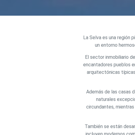
La Selva es una región p
un entorno hermoso 
El sector inmobiliario 
encantadores pueblos en
arquitectónicas típica
Modif
Además de las casas de
Técnic
naturales excepci
Este sit
circundantes, mientras
mejorar
instala
pudiend
deberá 
También se están desarr
de la p
incluyen modernos comp