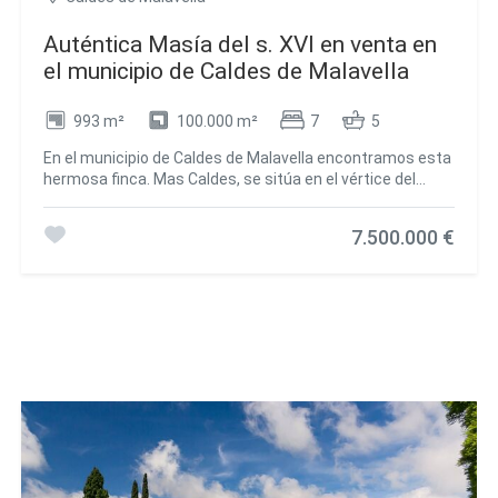
Auténtica Masía del s. XVI en venta en
el municipio de Caldes de Malavella
993 m²
100.000 m²
7
5
En el municipio de Caldes de Malavella encontramos esta
hermosa finca. Mas Caldes, se sitúa en el vértice del
triángulo de las comarcas del Gironés, La Selva y el Baix
Empordà. A 15 Km de distancia de la costa. Hay un total
7.500.000 €
de 993 m2 construidos entre la Masía principal, casa de
guardas, casita de piscina y establos. Posee una
superficie de 100 hectáreas de campos agrarios,
bosques, caminos y un hermoso lago. La vivienda
principal se distribuye en: Entrada principal a sala
distribuidora, 2 salones, 2 salas, zona servicio, comedor
con acceso al exterior y cocina con comedor con acceso
a jardín. Planta de arriba con sala distribuidora a 3 suites,
sala vestidor con acceso a 3 dormitorios más con salida
a terraza interior y 1 baño. Junto a la Masía encontramos
la casa de guardas que consta de salón/ comedor,
cocina, 2 dormitorios y 1 baño. La casita de piscina:
Vestidores. Almacén. Cocina y BBQ exterior.