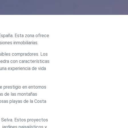
 España. Esta zona ofrece
iones inmobiliarias.
osibles compradores. Los
edra con características
una experiencia de vida
e prestigio en entornos
activas
as de las montañas
d de
osas playas de la Costa
egador
ue
egación
a Selva. Estos proyectos
ardines paisajísticos y