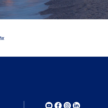
ello junto a uno de los mejores resorts de golf y bienestar
de Europa. #ref:V0067CB (2)
Mar