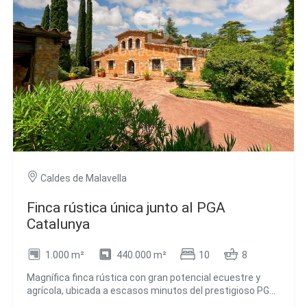
Observaciones: Chimenea. Garaje. Sala con cámara
frigorífica. Varios pozos que se utilizan para el riego del
cultivo de regadío. Aproximadamente a 50 min. de
Barcelona, 20 minutos de Girona y 10 min. del Aeropuerto
de Girona. #ref:GI07700CB
Caldes de Malavella
Finca rústica única junto al PGA
Catalunya
1.000 m²
440.000 m²
10
8
Magnífica finca rústica con gran potencial ecuestre y
agrícola, ubicada a escasos minutos del prestigioso PGA
Catalunya Golf & Wellness, uno de los complejos