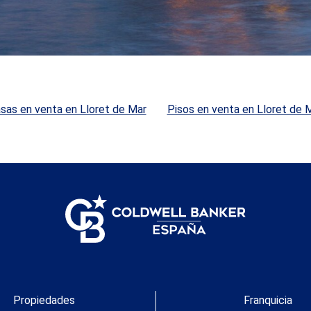
para aves. Acceso independiente para vehículos pesados
por pista forestal. Zona B Masía catalana de unos 450 m²
con 5 habitaciones incluyendo 2 suites, 2 habitaciones
dobles, 1 individual, 3 baños, salón comedor con
chimenea, sala de verano con bar, vestíbulo, sala en
planta superior con chimenea, garaje y otras estancias.
Zona ajardinada con patios y pérgolas. Ermita de estilo
románico. Pista de tenís, caballerizas de 600 m² y zonas
de entrenamiento para caballos, ideales para doma, rutas
sas en venta en Lloret de Mar
Pisos en venta en Lloret de 
o actividades ecuestres. Depósitos de agua
independientes y pozo de 15 m para abastecimiento y
riego. Una propiedad única para quienes buscan
tranquilidad, conexión con la naturaleza y un entorno
perfecto para el mundo ecuestre, todo ello junto a uno de
los mejores resorts de golf y bienestar de Europa.
#ref:V0067CB
Propiedades
Franquicia