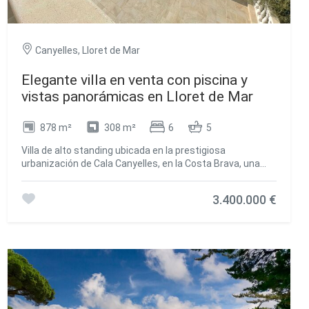
Canyelles, Lloret de Mar
Elegante villa en venta con piscina y
vistas panorámicas en Lloret de Mar
878 m²
308 m²
6
5
Villa de alto standing ubicada en la prestigiosa
urbanización de Cala Canyelles, en la Costa Brava, una
zona privilegiada y tranquila, cerca de la playa y con
impresionantes vistas panorámicas al mar. La casa ha
3.400.000 €
sido completamente renovada con paredes de color
crema claro con estuco veneciano y por la noche tiene
una elegante iluminación. En la parte exterior
encontramos una piscina y una glorieta con un sofá,
decorada con columnas de mármol y estatuas. Esta villa
cuenta con 3 niveles: - En la planta baja hay un salón de
video, 3 habitaciones, una habitación para el personal y un
baño para invitados. - En la primera planta, se encuentra
una cocina moderna totalmente equipada con acceso a