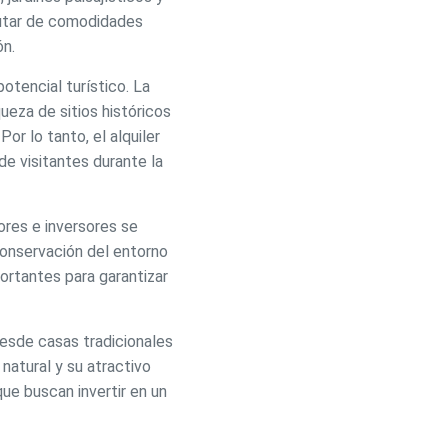
rutar de comodidades
ón.
 de este
otencial turístico. La
a
ión de
ueza de sitios históricos
s de uso
rencia
or lo tanto, el alquiler
ejor
de visitantes durante la
ores e inversores se
conservación del entorno
s y
us
ortantes para garantizar
gación
desde casas tradicionales
natural y su atractivo
ue buscan invertir en un