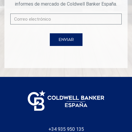
informes de mercado de Coldwell Banker España.
Casa Granadella tiene para ofrecer. #ref:CBSW931N
ENVIAR
+34 935 950 135