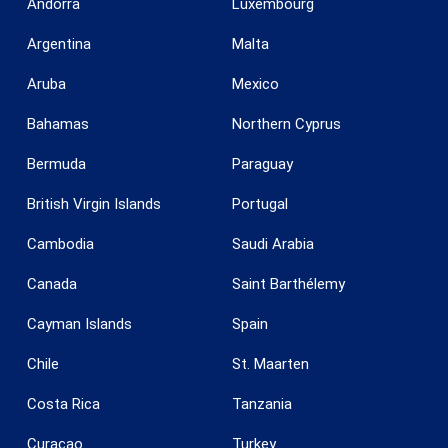
Andorra
Luxembourg
Argentina
Malta
Aruba
Mexico
Bahamas
Northern Cyprus
Bermuda
Paraguay
British Virgin Islands
Portugal
Cambodia
Saudi Arabia
Canada
Saint Barthélemy
Cayman Islands
Spain
Chile
St. Maarten
Costa Rica
Tanzania
Guardar configuración
Aceptar todas
Curaçao
Turkey