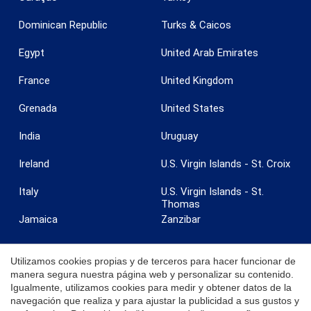
Dominican Republic
Turks & Caicos
Egypt
United Arab Emirates
France
United Kingdom
Grenada
United States
India
Uruguay
Ireland
U.S. Virgin Islands - St. Croix
Italy
U.S. Virgin Islands - St.
Thomas
Jamaica
Zanzibar
Utilizamos cookies propias y de terceros para hacer funcionar de
manera segura nuestra página web y personalizar su contenido.
Igualmente, utilizamos cookies para medir y obtener datos de la
© 2026 Coldwell Banker. Todos los derechos reservados. Coldwell
navegación que realiza y para ajustar la publicidad a sus gustos y
Banker y los logotipos de Coldwell Banker son marcas registradas de