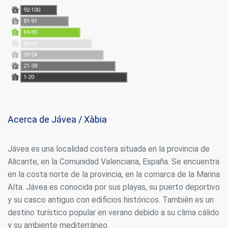
92-100
A
81-91
Marketing y publicidad
B
69-80
C
Estas cookies son utilizadas para almacenar información
55-68
D
sobre las preferencias y elecciones personales del usuario
39-54
E
a través de la observación continuada de sus hábitos de
navegación. Gracias a ellas, podemos conocer los hábitos
21-38
F
de navegación en el sitio web y mostrar publicidad
1-20
G
relacionada con el perfil de navegación del usuario.
Acerca de Jávea / Xàbia
Jávea es una localidad costera situada en la provincia de
Alicante, en la Comunidad Valenciana, España. Se encuentra
en la costa norte de la provincia, en la comarca de la Marina
Alta. Jávea es conocida por sus playas, su puerto deportivo
y su casco antiguo con edificios históricos. También es un
destino turístico popular en verano debido a su clima cálido
y su ambiente mediterráneo.