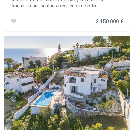
Sumérgete en un remanso de paz y lujo con Villa
sistema de alcantarillado y amplios jardines privados con
Granadella, una suntuosa residencia de estilo
vegetación consolidada. Cada villa dispone de piscina
mediterráneo contemporáneo. Ubicada en el corazón de la
privada, rodeada de un ambiente mediterráneo que
playa La Granadella en Jávea, esta villa disfruta de una
despierta inmediatamente esa sensación de vacaciones.
3.150.000 €
ubicación excepcional, varias veces elegida como la cala
Totalmente Amuebladas - Listas para Entrar a Vivir Las
más hermosa de España. Orientada al este, la propiedad
viviendas se entregan completamente amuebladas y
ofrece una vista espectacular del mar Mediterráneo, a
equipadas, con gran atención al detalle y al confort. Desde
solo unos pasos de la playa Cala Granadella, conocida por
muebles y un práctico equipamiento de cocina hasta
su bandera azul y sus aguas cristalinas. Villa Granadella te
accesorios decorativos todo está preparado para que
ofrece un entorno de vida incomparable, donde cada día
puedas instalarte de inmediato. Cada villa incluye aire
ofrece un nuevo cuadro viviente con vistas
acondicionado en todas las estancias, TV, lavadora,
impresionantes. Es un verdadero paraíso, una oportunidad
sistema de alarma, ventanas de PVC y persianas.
única de vivir en un entorno espectacular digno de las más
Completamente listas para que empieces a disfrutar de la
bellas postales. La Cala Granadella también alberga
vida en España desde el primer día. Modelo de Propiedad
restaurantes mediterráneos y un parque natural perfecto
Único Jada Residence fue en su día un Apart Hotel con
para excursiones con panoramas increíbles. Jávea,
villas y bungalows. Gracias a la licencia de Apart Hotel que
encantador pueblo costero de la provincia de Alicante,
aún conserva, el propietario puede alquilar la propiedad
seduce con sus playas impresionantes, sus calas
tanto a corto como a largo plazo o vivir en ella de forma
escondidas y su pintoresco centro histórico. Atrayendo
permanente. Para mantener esta posibilidad única, todas
visitantes de todo el mundo, Jávea combina belleza
las propiedades forman parte de una S.L. española
natural, rica historia, gastronomía mediterránea y una
(sociedad limitada). Este modelo ofrece comodidad y
multitud de actividades al aire libre como el senderismo y
ventajas claras: Licencia de alquiler (turístico) completa
los deportes acuáticos. Esta villa, con acceso directo a pie
Servicios colectivos como internet, seguros, limpieza y
a la Playa Granadella, ofrece cinco dormitorios dobles y
mantenimiento Gestión comunitaria para seguro contra