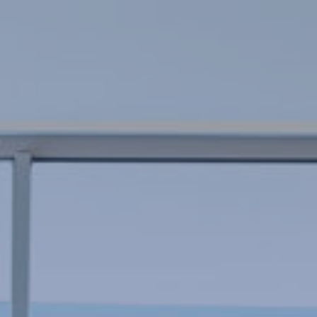
utiliza en la medición de la actividad de la web para la
elaboración de perfiles de navegación de los usuarios con
el fin de introducir mejoras en función del análisis de los
datos de uso que hacen los usuarios del servicio. Permiten
guardar la información de preferencia del usuario para
mejorar la calidad de nuestros servicios y para ofrecer una
mejor experiencia a través de productos recomendados.
Marketing y publicidad
Estas cookies son utilizadas para almacenar información
sobre las preferencias y elecciones personales del usuario
a través de la observación continuada de sus hábitos de
navegación. Gracias a ellas, podemos conocer los hábitos
de navegación en el sitio web y mostrar publicidad
relacionada con el perfil de navegación del usuario.