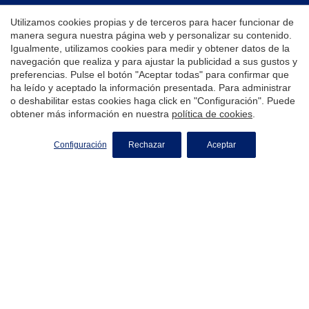
Utilizamos cookies propias y de terceros para hacer funcionar de
manera segura nuestra página web y personalizar su contenido.
Igualmente, utilizamos cookies para medir y obtener datos de la
navegación que realiza y para ajustar la publicidad a sus gustos y
preferencias. Pulse el botón "Aceptar todas" para confirmar que
Aviso Legal
ha leído y aceptado la información presentada. Para administrar
Política de Privacidad
o deshabilitar estas cookies haga click en "Configuración". Puede
obtener más información en nuestra
política de cookies
.
Política de Cookies
Configuración
Rechazar
Aceptar
barcelona
Inmobiliaria en Sarrià Sant Gervasi, Barcelona
Inmobiliaria en Les Corts, Barcelona
Inmobiliaria en Gràcia, Barcelona
Inmobiliaria en Vallvidrera, Barcelona
Inmobiliaria en Poblenou, Barcelona
Casas en venta en Barcelona