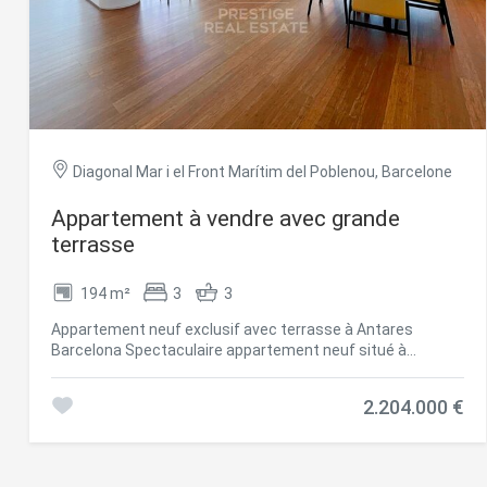
d'informations sur la disponibilité et les prix, n'hésitez pas
à nous contacter. #ref:CBES1756AG (2)
Diagonal Mar i el Front Marítim del Poblenou, Barcelone
Appartement à vendre avec grande
terrasse
194 m²
3
3
Appartement neuf exclusif avec terrasse à Antares
Barcelona Spectaculaire appartement neuf situé à
**Antares**, l'un des immeubles résidentiels les plus
emblématiques de Barcelone, conçu par la célèbre
2.204.000 €
architecte Odile Decq. La propriété offre **180 m²
habitables ainsi qu'une magnifique terrasse de 50 m²
entourant l'appartement**. Ses grandes baies vitrées et
ses différentes orientations lui confèrent une luminosité