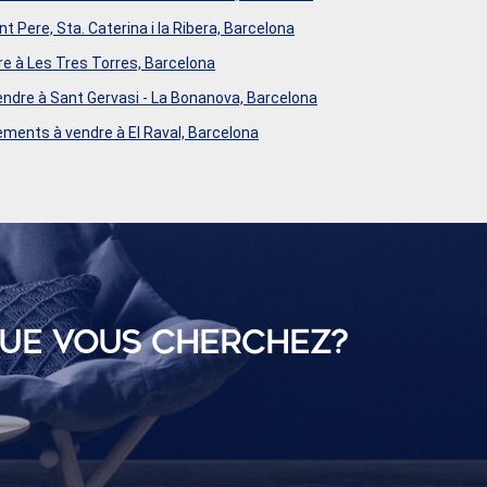
 Pere, Sta. Caterina i la Ribera, Barcelona
e à Les Tres Torres, Barcelona
ndre à Sant Gervasi - La Bonanova, Barcelona
ments à vendre à El Raval, Barcelona
QUE VOUS CHERCHEZ?