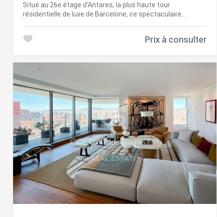
Situé au 26e étage d'Antares, la plus haute tour
résidentielle de luxe de Barcelone, ce spectaculaire
penthouse neuf, offre une expérience résidentielle unique
au-dessus de la ville, avec d'impressionnantes vues
Prix à consulter
panoramiques à 360 degrés sur Barcelone, la mer
Méditerranée et les montagnes. Sa situation privilégiée à
proximité immédiate du littoral permet de rejoindre
rapidement les plages et de profiter pleinement de l'art de
vivre méditerranéen. La propriété développe 310 m²
habitables et 164 m² de terrasses privatives. Ses
remarquables plafonds à double hauteur et ses grandes
baies vitrées sur toute la hauteur inondent les espaces de
lumière naturelle et placent les vues au cur de chaque
pièce. Le vaste salon-salle à manger s'intègre à une
élégante cuisine ouverte équipée d'électroménagers haut
de gamme et s'ouvre directement sur les terrasses,
idéales pour se détendre, recevoir ou dîner face à la mer.
L'espace nuit comprend trois chambres et quatre salles de
bains, dont une somptueuse suite parentale avec
dressing, salle de bains en marbre naturel et accès direct à
la terrasse. Antares propose à ses résidents des
prestations exceptionnelles : Sky Terrace avec piscine
infinity d'eau salée, espace privé de spa et wellness de 1
000 m², piscine intérieure chauffée de 17 mètres, jacuzzi,