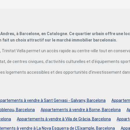
débordement, chaque détail est conçu pour offrir des
espaces qui inspirent. Avec son équipe de concierges
attentifs et son service de sécurité 24 heures sur 24 et 7
jours sur 7, l'hôtel est tout simplement différent de ses
pairs. C'est plus qu'un espace de vie, c'est un style de vie.
Parking pour 1 voiture. Il est important de noter que les
ant Andreu, à Barcelone, en Catalogne. Ce quartier urbain offre une 
images photographiques ne concernent pas cette
 fait un choix attractif sur le marché immobilier barcelonais.
propriété en particulier et ne sont qu'une représentation de
la façon dont les appartements pourraient être meublés et
 Trinitat Vella permet un accès rapide au centre-ville tout en conserv
aménagés. Si vous souhaitez obtenir plus d'informations
sur la disponibilité et les prix des propriétés à vendre,
t, de centres civiques, d’activités culturelles et d’équipements sporti
n'hésitez pas à nous contacter. #ref:CBEStipo1
es logements accessibles et des opportunités d’investissement dans
partements à vendre à Sant Gervasi - Galvany, Barcelona
Apparteme
Poblenou, Barcelona
Appartements à vendre à Borne, Barcelona
A
celona
Appartements à vendre à Vila de Gràcia, Barcelona
Appart
ements à vendre à La Nova Esquerra de L'Eixample, Barcelona
Appa