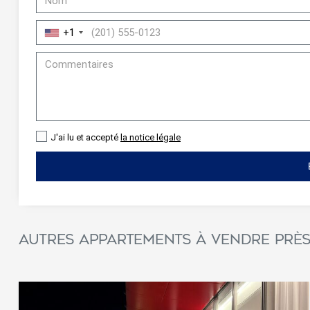
+1
J'ai lu et accepté
la notice légale
Modif
Techni
Autres appartements à vendre près 
Ce site 
d'amélio
L'utilis
empêcher
telle ac