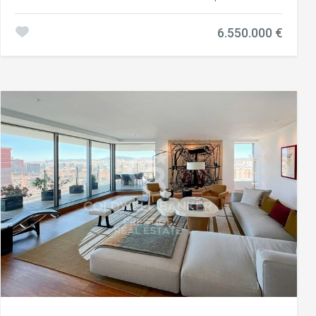
Diagonal Mar de Barcelone. L'appartement situé au 20ème
étage offre la distribution suivante : Immense salon-salle à
6.550.000 €
manger de plus de 150 m2 avec accès à la terrasse avant
avec vue sur la mer de 90 m2. Cuisine ouverte avec îlot.
Zone séparée pour les 4 chambres à coucher, chacune
avec sa propre terrasse. La suite principale offre près de
60 m2 entre la chambre, le dressing et la salle de bains.
Vues latérales sur la ville de Barcelone depuis les
chambres et directement sur la mer depuis le salon et la
salle à manger. Grande zone commune avec gymnase,
piscine intérieure et extérieure, paddle, sauna etc etc. 2
places de parking et salle de stockage. Service 24h/24h.
#ref:CBES2392