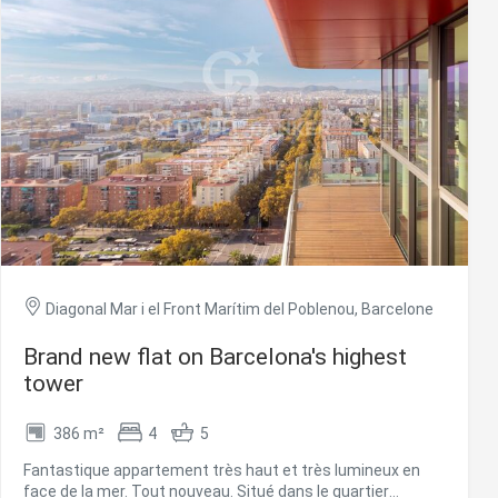
 Les
vité du
re des
e
les choix
ur le
Diagonal Mar i el Front Marítim del Poblenou, Barcelone
Brand new flat on Barcelona's highest
tower
386 m²
4
5
Fantastique appartement très haut et très lumineux en
face de la mer. Tout nouveau. Situé dans le quartier