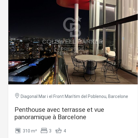
Analys
Ils perm
informat
Web pour
amélior
utilisat
préféren
meilleu
Market
Ces cook
personne
navigat
site Web
Diagonal Mar i el Front Marítim del Poblenou, Barcelone
Penthouse avec terrasse et vue
panoramique à Barcelone
310 m²
3
4