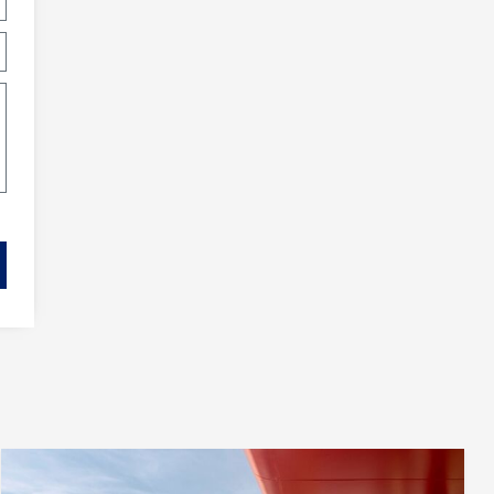
rs actif
llation.
te,
qu'une