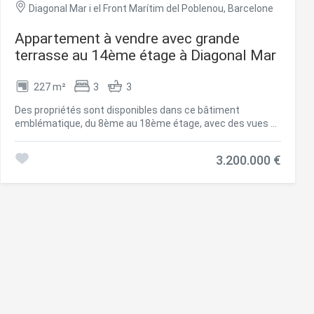
Diagonal Mar i el Front Marítim del Poblenou, Barcelone
Appartement à vendre avec grande
terrasse au 14ème étage à Diagonal Mar
227 m²
3
3
Des propriétés sont disponibles dans ce bâtiment
emblématique, du 8ème au 18ème étage, avec des vues à
360º et une fabuleuse terrasse de 57m2. Ces
appartements élégants offrent des plans ouverts, conçus
3.200.000 €
pour permettre une circulation fluide entre le salon, la
cuisine et les terrasses extérieures. Depuis le centre de
bien-être et de spa, le restaurant et les jardins au rez-de-
chaussée, jusqu'aux vues époustouflantes de la Sky
Terrace et de la piscine à débordement, chaque détail est
conçu pour offrir des espaces qui inspirent. Avec l'équipe
de concierges attentifs et le service de sécurité 24/7,
c'est plus qu'un immeuble résidentiel, c'est un style de vie.
Comprend un parking pour 2 voitures et une salle de
stockage intégrée. Les images photographiques ne
correspondent pas à la réalité. Elles donnent une idée de la
façon dont il pourrait être meublé et distribué. Pour plus