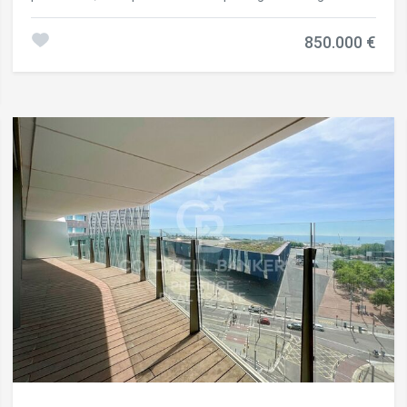
de Badalona, where the sea, leisure, and residential
tranquillity are all just a few steps away. Set on the top
850.000 €
floor, it stands out for offering two terraces: a spacious
terrace on the same level as the home, with a dining area
and a relaxation area, and a second, upper-level private
terrace fitted out as a chill-out zone and solarium with a
barbecue, perfect for enjoying the outdoors. The home is
arranged in a functional and elegant layout, with four
spacious bedrooms one of them en suite and three full
bathrooms. The bright living-dining room, with large
windows, opens directly onto the terrace. It's south-east
orientation guarantees plenty of light throughout the day.
The kitchen, open to the living room, is equipped with high-
end cabinetry from the prestigious brand Santos and top-
of-the-range appliances. In terms of comfort, the
penthouse offers first-class technical features: - Central
air conditioning (heating and cooling) with independent
temperature control in each room, also operable from your
phone via an app. - Ceiling fans. - Additional heating through
radiators and underfloor heating. - A central water filtration
system installed throughout the home. Residents enjoy a
large communal saltwater swimming pool with sea views.
The property is sold together with a garage space and a