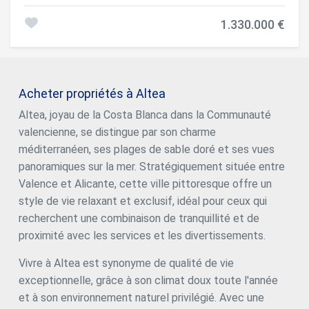
Méditerranée. Dans la ville exclusive d'Altea, sur la
splendide Costa Blanca, se dresse Altea Sense, un projet
1.330.000 €
résidentiel de 20 appartements de luxe conçu pour
transformer la façon dont vous vivez et ressentez
l'environnement. À seulement 500 mètres de la mer, cette
enclave privilégiée vous permet de profiter de la proximité
d'une plage sereine et d'un port de plaisance avec une
Acheter propriétés à Altea
jetée, idéal pour ceux qui apprécient la tranquillité et le
style de vie nautique. Cet impressionnant appartement
Altea, joyau de la Costa Blanca dans la Communauté
neuf, actuellement en construction, a une superficie
valencienne, se distingue par son charme
construite de 183 m² et des vues panoramiques
spectaculaires à 180º sur la mer, qui vous envelopperont
méditerranéen, ses plages de sable doré et ses vues
dans une atmosphère de calme et de sophistication.
panoramiques sur la mer. Stratégiquement située entre
L'architecture s'ouvre sur le paysage à travers de grandes
Valence et Alicante, cette ville pittoresque offre un
surfaces vitrées, intégrant le bleu de la Méditerranée dans
chaque pièce. L'intérieur a été soigneusement conçu pour
style de vie relaxant et exclusif, idéal pour ceux qui
offrir confort et élégance : spacieux salon-salle à manger
recherchent une combinaison de tranquillité et de
avec cuisine ouverte, deux chambres, deux salles de bains
proximité avec les services et les divertissements.
(dont une en suite), deux places de garage privées
fermées et un débarras. Des matériaux haut de gamme et
Vivre à Altea est synonyme de qualité de vie
des détails contemporains font de cette maison une uvre
d'art habitable. De sa terrasse suspendue au-dessus de
exceptionnelle, grâce à son climat doux toute l'année
l'horizon, vous pourrez observer les couleurs changeantes
et à son environnement naturel privilégié. Avec une
du lever et du coucher du soleil, entouré d'une technologie