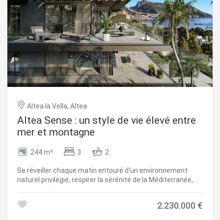
Altea la Vella, Altea
Altea Sense : un style de vie élevé entre
mer et montagne
244 m²
3
2
Se réveiller chaque matin entouré d'un environnement
naturel privilégié, respirer la sérénité de la Méditerranée,
est une expérience qui peut devenir votre quotidien. Niché
dans la belle ville côtière d'Altea, sur la très recherchée
2.230.000 €
Costa Blanca, Altea Sense est né, un projet résidentiel
exclusif composé de 20 appartements de luxe qui