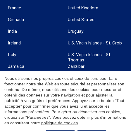
France
United Kingdom
Grenada
United States
India
Uruguay
Ireland
U.S. Virgin Islands - St. Croix
Italy
U.S. Virgin Islands - St.
Thomas
Jamaica
Zanzibar
Nous utilisons nos propres cookies et ceux de tiers pour faire
fonctionner notre site Web en toute sécurité et personnaliser son
contenu. De même, nous utilisons des cookies pour mesurer et
obtenir des données sur votre navigation et pour ajuster la
© 2026 Coldwell Banker. Tous droits réservés. Coldwell Banker et les
publicité à vos goûts et préférences. Appuyez sur le bouton "Tout
logos Coldwell Banker sont des marques déposées de Coldwell
accepter" pour confirmer que vous avez lu et accepté les
Banker Real Estate LLC. Chaque bureau est indépendant et exploité de
informations présentées. Pour gérer ou désactiver ces cookies,
manière indépendante.
cliquez sur "Paramètres". Vous pouvez obtenir plus d'informations
en consultant notre
politique de cookies
.