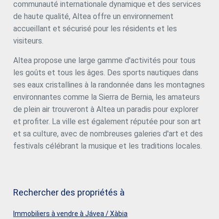
communauté internationale dynamique et des services
de pointe et d'un confort maximal. Le style moderne
d'Altea Sense se reflète également dans ses espaces
de haute qualité, Altea offre un environnement
communs complets : salle de sport professionnelle,
accueillant et sécurisé pour les résidents et les
piscine intérieure chauffée, spa, club social, espace pour
visiteurs.
enfants, jardins luxuriants et une piscine extérieure
commune qui vous invite à vous reposer. Altea Sense n'est
Altea propose une large gamme d'activités pour tous
pas seulement une maison : c'est une invitation à vivre la
Méditerranée avec intensité, élégance et authenticité. «
les goûts et tous les âges. Des sports nautiques dans
Plans purement illustratifs susceptibles de modifications
ses eaux cristallines à la randonnée dans les montagnes
techniques, juridiques ou commerciales de la part de la
environnantes comme la Sierra de Bernia, les amateurs
maîtrise d'ouvrage ou de l'autorité compétente. »
#ref:CBS573N
de plein air trouveront à Altea un paradis pour explorer
et profiter. La ville est également réputée pour son art
et sa culture, avec de nombreuses galeries d'art et des
festivals célébrant la musique et les traditions locales.
Rechercher des propriétés à
Immobiliers à vendre à Jávea / Xàbia