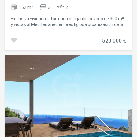
la sécurité d'un environnement exclusif : Piscine commune
152 m²
3
2
avec espace lounge Jardins méditerranéens soignés
Surveillance 24h/24 et accès contrôlé Vivre dans les
Exclusiva vivienda reformada con jardín privado de 300 m²
collines d'Altea, c'est comme vivre dans une station de
y vistas al Mediterráneo en prestigiosa urbanización de la
luxe, entouré de nature, de vues spectaculaires et du
Costa Blanca Descubra esta magnífica propiedad
charme incontestable de la Méditerranée. #ref:CBSA883
completamente reformada, situada en una de las
520.000 €
urbanizaciones residenciales más prestigiosas de la
Costa Blanca, con seguridad 24 horas que garantiza
tranquilidad, privacidad y un entorno de alto nivel. La
vivienda cuenta con 152 m² construidos, distribuidos en
tres amplios dormitorios y dos baños completos,
diseñados con un estilo moderno que combina elegancia,
confort y funcionalidad. El salón-comedor, espacioso y
muy luminoso, dispone de grandes ventanales con salida
directa al jardín y una moderna chimenea, ideal para
disfrutar durante los meses de invierno. La cocina abierta
tipo americana, con abundante luz natural, está equipada
con electrodomésticos de primera calidad, ofreciendo una
distribución cómoda y eficiente, con acabados de alta
gama. La vivienda se encuentra lista para entrar a vivir.
Exterior y zonas de ocio Uno de los mayores atractivos de
esta propiedad es su espectacular jardín privado de 300
m², perfectamente orientado para disfrutar del sol