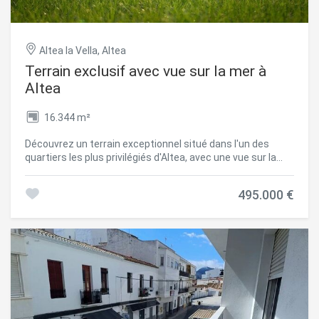
Altea la Vella, Altea
Terrain exclusif avec vue sur la mer à
Altea
16.344 m²
Découvrez un terrain exceptionnel situé dans l'un des
quartiers les plus privilégiés d'Altea, avec une vue sur la
mer splendide et un environnement alliant intimité, nature
et excellentes connexions. Le terrain offre la possibilité de
495.000 €
construire une élégante maison individuelle allant jusqu'à
320 m² répartie sur deux étages, avec l'option d'un sous-
sol, créant ainsi un foyer entièrement personnalisé pour
profiter du mode de vie méditerranéen. De plus, la
réglementation permet la construction d'une dépendance
stable ou agricole, offrant une valeur ajoutée à ceux qui
recherchent une ferme aux multiples possibilités. Son
emplacement excellent place la propriété à seulement 2
minutes du parcours de golf, 5 minutes du centre d'Altea,