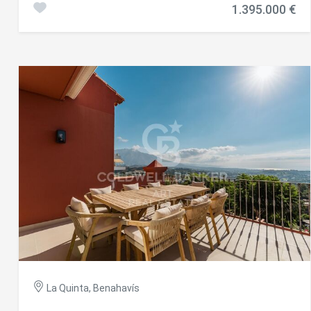
1.395.000 €
et une vaste terrasse de 96 m², la propriété dispose de
trois chambres et de trois salles de bains soigneusement
aménagées pour un confort absolu. Classée comme une
propriété de luxe, cette résidence exclusive offre une
expérience de vie incomparable, avec des vues
spectaculaires sur la mer, la montagne et les environs
panoramiques. L'intérieur a été conçu pour répondre aux
exigences de la vie moderne. Il comprend une cuisine
entièrement équipée, la climatisation et un chauffage au
sol dans les salles de bains. Les sols en marbre et la
cheminée élégante confèrent chaleur et distinction, tandis
que les fenêtres à double vitrage assurent efficacité
énergétique et tranquillité. Les placards intégrés et le
débarra offrent un excellent espace de rangement. La
terrasse privée, équipée d'un barbecue, est idéale pour
profiter de soirées en plein air ou accueillir famille et amis.
Situé dans une résidence sécurisée, le complexe propose
une large gamme de services communs, tels qu'une
piscine, des jardins paysagers, des caméras de sécurité et
un ascenseur, ainsi qu'un garage privé pour plus de confort.
Depuis l'appartement, on profite de belles vues sur le jardin
La Quinta, Benahavís
et la piscine, créant une atmosphère paisible et relaxante.
L'emplacement privilégié est parfait pour les familles, à