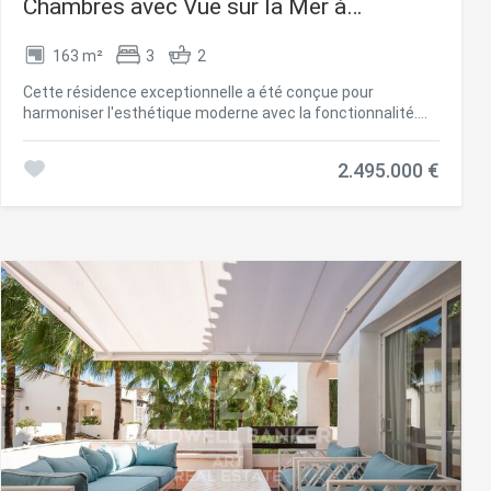
Chambres avec Vue sur la Mer à
Marbella
163 m²
3
2
Cette résidence exceptionnelle a été conçue pour
harmoniser l'esthétique moderne avec la fonctionnalité.
Construite à l'origine en 1985 et entièrement rénovée en
2019, la propriété allie qualité intemporelle et design épuré
2.495.000 €
d'inspiration scandinave. Le penthouse offre 163 m²
d'espace intérieur et deux grandes terrasses offrant des
vues panoramiques sur la mer Méditerranée, les
montagnes environnantes et la piscine communautaire,
créant un cadre paisible et élégant, idéal pour la vie en bord
de mer. L'intérieur se distingue par sa luminosité, sa fluidité
et sa précision. La distribution a été soigneusement
étudiée pour offrir une sensation d'espace tout en
préservant l'intimité entre les espaces de vie et les
chambres. Au cur de la résidence se trouve une cuisine
ouverte Poggenpohl équipée d'appareils NEFF, un espace où
design et fonctionnalité se rencontrent. La cuisine s'ouvre
sur un vaste salon-salle à manger, qui donne directement
sur la terrasse orientée au sud, parfaite pour les repas et
réceptions en extérieur, avec un barbecue intégré. La
terrasse orientée à l'ouest, accessible depuis la chambre