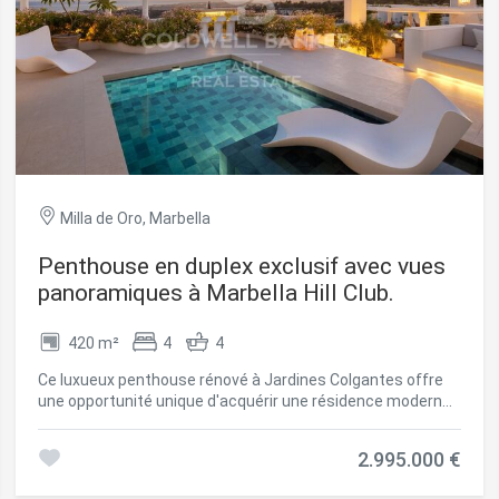
Milla de Oro, Marbella
Penthouse en duplex exclusif avec vues
ier les cookies
panoramiques à Marbella Hill Club.
420 m²
4
4
que et Fonctionnel
Toujou
Ce luxueux penthouse rénové à Jardines Colgantes offre
Web utilise ses propres cookies pour collecter des informations afin
une opportunité unique d'acquérir une résidence moderne
rer nos services. Si vous continuez à naviguer, vous acceptez leur insta
de style méditerranéen dans l'un des quartiers résidentiels
ateur a la possibilité de configurer son navigateur, pouvant, s'il le souhai
les plus prestigieux de Marbella. Conçu pour des acheteurs
 leur installation sur son disque dur, même s'il doit garder à l'esprit 
2.995.000 €
tion peut entraîner des difficultés de navigation sur le site.
exigeants qui apprécient à la fois la qualité architecturale
et un style de vie paisible, ce penthouse en duplex allie