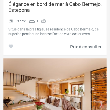
à Las Colinas de Marbella. #ref:CBSH1472
Élégance en bord de mer à Cabo Bermejo,
Estepona
197 m²
3
3
Situé dans la prestigieuse résidence de Cabo Bermejo, ce
superbe penthouse incarne l'art de vivre côtier avec
raffinement. Entouré de jardins tropicaux luxuriants et doté
d'un accès direct à la plage, le complexe offre un parfait
Prix à consulter
équilibre entre dynamisme et sérénité. Les résidents
bénéficient d'une salle de sport ultramoderne, d'options
gastronomiques raffinées et d'un hôtel 5 étoiles avec spa,
à seulement quelques pas. À l'intérieur, le penthouse de 3
chambres et 3 salles de bains s'étend sur 197 m² d'espace
soigneusement agencé, prolongé harmonieusement par
une vaste terrasse de 166 m². De là, une vue panoramique
sur la mer s'offre à vous, idéale pour admirer le lever du
soleil ou profiter de soirées paisibles. Véritable havre de
bien-être, la terrasse dispose d'un jacuzzi et d'un sauna
privés. L'intérieur reflète l'excellence de l'artisanat
allemand, où la précision rencontre un design intemporel.
Les espaces de vie ouverts et lumineux sont baignés de
lumière naturelle grâce aux baies vitrées pleine hauteur,