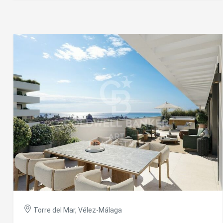
planchers en bois s'étendent dans toute la maison,
Analys
ajoutant chaleur et sophistication. La conception est
soigneusement conçue, centrée sur une cuisine ouverte
Ils perm
lumineuse, une salle à manger et un salon, créant un
informat
espace confortable et fonctionnel avec une excellente
Web pour
amélior
lumière naturelle partout. Une buanderie confortable
utilisat
ajoute de la praticité à la vie quotidienne. Depuis le salon,
préféren
vous avez un accès direct à une terrasse généreuse de 47
meilleu
m² avec une vue panoramique imprenable sur la mer, idéale
pour dîner en plein air, se détendre et se divertir. En outre, la
propriété dispose d'une deuxième terrasse privée orientée
Market
sud-ouest, offrant encore plus d'espace de vie en plein air
Ces cook
et une vue imprenable non seulement sur la mer, mais
personne
aussi sur la piscine à débordement, créant une véritable
navigat
atmosphère de style complexe parfaite pour les soirées
site Web
barbecue et profiter du climat méditerranéen. La
communauté offre une gamme d'équipements de haute
qualité, dont quatre piscines (une chauffée), une salle de
sport entièrement équipée (actuellement en construction)
et de beaux jardins avec des fontaines et un étang
tranquille. L'une des piscines bénéficie d'une vue
panoramique sur la mer, améliorant la sensation de vie de
Torre del Mar, Vélez-Málaga
style resort. Les amateurs de golf apprécieront que
plusieurs parcours de golf prestigieux ne soient qu'à