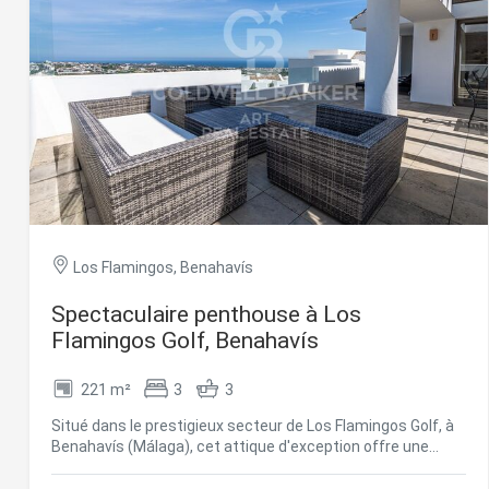
résidents. La promotion est située à Pasaje de Punta Mala
à La Alcaidesa, intermédiaire entre plusieurs centres
urbains du Campo de Gibraltar (La Línea de la Concepción,
San Roque, Algeciras et Guadiaro où se trouve une grande
variété de services (cliniques, écoles, banques,
pharmacies, bus) et une offre de loisirs/culturelle (club de
golf, salle de sport, restaurants, centres commerciaux,
etc.). À 15 km de l'aéroport international de Gibraltar et à 28
km du port d'Algésiras, accès facile à l'A-7/N-340 et liaison
avec l'autoroute AP-7. #ref:CBSH1376
Los Flamingos, Benahavís
Spectaculaire penthouse à Los
Flamingos Golf, Benahavís
221 m²
3
3
Situé dans le prestigieux secteur de Los Flamingos Golf, à
Benahavís (Málaga), cet attique d'exception offre une
combinaison parfaite d'élégance, de confort et de style de
vie méditerranéen. Avec une surface construite de 221 m²