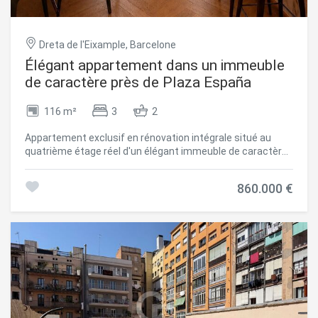
Dreta de l'Eixample, Barcelone
Élégant appartement dans un immeuble
de caractère près de Plaza España
116 m²
3
2
Appartement exclusif en rénovation intégrale situé au
quatrième étage réel d'un élégant immeuble de caractère,
à quelques pas de Plaza España et au cur de Sant Antoni,
l'un des quartiers les plus recherchés et dynamiques de
860.000 €
Barcelone. Le bien disposera de 116 m² construits et d'une
distribution soigneusement pensée séparant clairement
les espaces de jour et de nuit. Le projet prévoit un
spectaculaire salon-salle à manger avec cuisine intégrée
de plus de 46 m², conçu comme un espace spacieux,
sophistiqué et baigné de lumière naturelle, avec accès au
balcon. L'appartement comprendra trois chambres, dont
une élégante suite parentale avec salle de bain privative,
une deuxième chambre double, une troisième chambre
polyvalente ainsi qu'une seconde salle de bain complète. Il