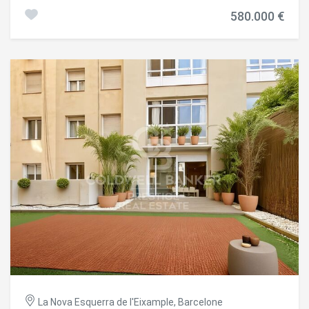
tráfico, presentamos este piso listo para entrar a vivir que
580.000 €
destaca por su excelente conectividad, su entorno y sus
amplias posibilidades de redistribución. La vivienda
destaca por sus techos altos, que aportan una gran
sensación de amplitud y luminosidad. Actualmente se
distribuye en dos habitaciones dobles y dos habitaciones
individuales, ideales para familias o para teletrabajar.
Dispone de dos baños completos, uno equipado con
bañera y otro con plato de ducha. Su estructura es
totalmente modificable ya que todas las paredes
interiores son tabiques, lo que permite adaptar o abrir los
espacios fácilmente según tus necesidades. Además,
tiene posibilidad de adquirir una plaza de parking en el
mismo edificio con capacidad para coche y moto o
bicicletas, no incluída en el precio (22.000€). La ITE está
pasada y abonada, con la rehabilitación de la fachada
recién finalizada en abril de 2026, por lo que no hay
derramas pendientes. El entorno ofrece una calidad de
vida excelente a pocos pasos del Parc Joan Miró y de
Montjuïc. Además, la zona ganará aún más tranquilidad
gracias al traslado ya aprobado por el Ayuntamiento del
parque de bomberos hacia la Avenida Sarrià en 2029. El día
a día es sumamente cómodo porque cuenta con cinco
La Nova Esquerra de l'Eixample, Barcelone
supermercados muy cerca y todo el comercio local