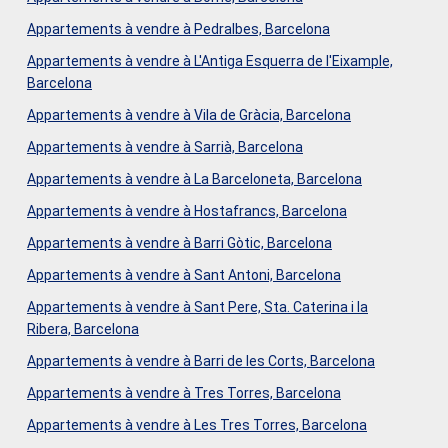
Community; (ii) for new-build homes, VAT and Stamp Duty
Appartements à vendre à Pedralbes, Barcelona
(AJD) in accordance with current regulations; (iii) notary
and registration fees; and (iv) agency fees, if contracted.
Appartements à vendre à L'Antiga Esquerra de l'Eixample,
Availability to be agreed. The offer is subject to price
Barcelona
changes or withdrawal from the market without prior
notice. The information provided, including surface areas,
Appartements à vendre à Vila de Gràcia, Barcelona
is for guidance only. Real estate brokerage fees will be
borne by the relevant party in accordance with the signed
Appartements à vendre à Sarrià, Barcelona
agreement. Detailed and personalised information will be
Appartements à vendre à La Barceloneta, Barcelona
provided to all interested parties before any amount is
paid on account, in accordance with applicable state and
Appartements à vendre à Hostafrancs, Barcelona
regional regulations. #ref:AV273
Appartements à vendre à Barri Gòtic, Barcelona
Appartements à vendre à Sant Antoni, Barcelona
Appartements à vendre à Sant Pere, Sta. Caterina i la
Ribera, Barcelona
Appartements à vendre à Barri de les Corts, Barcelona
Appartements à vendre à Tres Torres, Barcelona
Appartements à vendre à Les Tres Torres, Barcelona