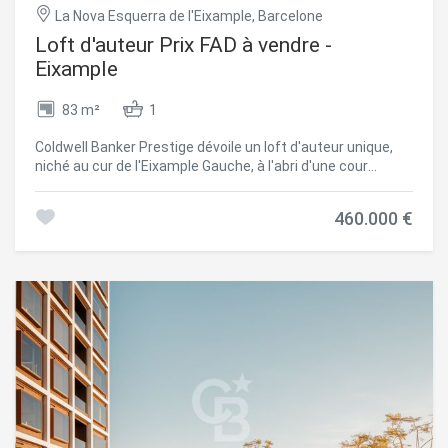
La Nova Esquerra de l'Eixample, Barcelone
Loft d'auteur Prix FAD à vendre -
Eixample
83 m²
1
Coldwell Banker Prestige dévoile un loft d'auteur unique,
niché au cur de l'Eixample Gauche, à l'abri d'une cour
intérieure paisible qui confère au lieu une rare intimité.
Déployé sur 80 m² et deux niveaux, cet espace a été
460.000 €
intégralement repensé en 2020 par le prestigieux cabinet
Arquitectura-G, puis réactualisé en 2025 dans le respect
absolu du projet original et de ses matériaux. Lauréat du
Prix FAD d'Architecture 2021, il incarne une pièce
d'exception sur le marché immobilier barcelonais. Le
volume à double hauteur s'articule autour d'un vaste puits
de lumière orienté vers la mer, baignant l'espace d'une
clarté naturelle tout au long de la journée. Le rez-de-
chaussée accueille une cuisine élégante, entièrement
équipée, et une salle de bains en marbre habillée d'une
douche en miroir. À l'étage, 25 m² d'intimité abritent de
nombreux rangements intégrés. Une fine escalier