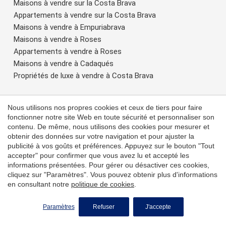
Maisons à vendre sur la Costa Brava
Appartements à vendre sur la Costa Brava
Maisons à vendre à Empuriabrava
Maisons à vendre à Roses
Appartements à vendre à Roses
Maisons à vendre à Cadaqués
Propriétés de luxe à vendre à Costa Brava
Tarragona
Nous utilisons nos propres cookies et ceux de tiers pour faire
Maisons à vendre à Tarragona
fonctionner notre site Web en toute sécurité et personnaliser son
contenu. De même, nous utilisons des cookies pour mesurer et
obtenir des données sur votre navigation et pour ajuster la
Mallorca
publicité à vos goûts et préférences. Appuyez sur le bouton "Tout
Maisons à vendre à Mallorca
accepter" pour confirmer que vous avez lu et accepté les
informations présentées. Pour gérer ou désactiver ces cookies,
cliquez sur "Paramètres". Vous pouvez obtenir plus d'informations
Costa Blanca
en consultant notre
politique de cookies
.
Immobilier à Javea
Maisons à vendre sur la Costa Blanca
Paramètres
Refuser
J'accepte
Appartements à vendre sur la Costa Blanca