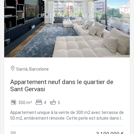
Sarrià, Barcelone
ier les cookies
Appartement neuf dans le quartier de
Sant Gervasi
que et Fonctionnel
Toujou
350 m²
4
5
Web utilise ses propres cookies pour collecter des informations afin
rer nos services. Si vous continuez à naviguer, vous acceptez leur insta
Appartement unique à la vente de 300 m2 avec terrasse de
ateur a la possibilité de configurer son navigateur, pouvant, s'il le souhai
50 m2, entièrement rénovée. Cette perle est située dans le
 leur installation sur son disque dur, même s'il doit garder à l'esprit 
quartier prestigieux de Bonanova, à Barcelone, à proximité
tion peut entraîner des difficultés de navigation sur le site.
des commerces, du centre ville et des écoles, elle offre un
3.100.000 €