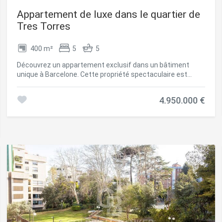
Appartement de luxe dans le quartier de
Tres Torres
400 m²
5
5
Découvrez un appartement exclusif dans un bâtiment
unique à Barcelone. Cette propriété spectaculaire est
située dans le prestigieux quartier de Tres Torres, juste au-
dessus de Via Augusta et à quelques pas du charmant
4.950.000 €
marché de Sarrià. Caractéristiques de l'Appartement :
Surface : 400 m² répartis de manière optimale en zones de
jour et de nuit. Disposition : Chaque étage du bâtiment
comprend un seul appartement, garantissant intimité et
exclusivité. Sécurité : Surveillance 24 heures sur 24.
Parking : 4 places de parking incluses. Zone de Jour : En
entrant, vous serez accueilli par un élégant hall avec un
distributeur. La zone avant, orientée au sud, comprend un
vaste salon et une salle de télévision avec de hauts
plafonds permettant à la lumière naturelle de pénétrer. De
plus, il y a une salle à manger séparée avec un accès direct
à une cuisine office entièrement équipée et une zone de
service complète. Pour plus de commodité, il y a aussi des