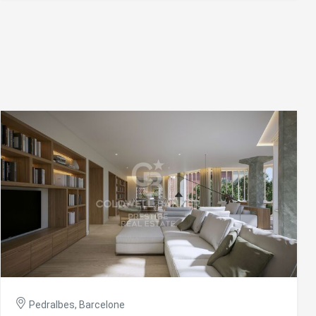
espaces spacieux et ouverts : un hall d'entrée, un salon et
une zone de télévision avec accès à la terrasse, une très
grande salle à manger avec une table pour 16 convives et
 Les
une porte coulissante. Une cuisine design avec un espace
vité du
bureau et des quartiers de service. La chambre principale
re des
est une suite avec un dressing, ainsi que trois chambres
e
doubles et un bureau indépendant. Cinq places de parking
et un débarras sont inclus. L'immeuble offre une sécurité
24h/24. Sant Gervasi-Galvany est un quartier du district de
Sarrià-Sant Gervasi. Le nom de Galvany est devenu
populaire lorsqu'il a été adopté par le marché de Galvany,
situé au centre du quartier entre les rues Santaló, Calaf,
les choix
Amigó et Madrazo. Il occupe la surface délimitée par les
rues Doctor Fleming, Via Augusta, Aribau et Diagonal
ur le
jusqu'à la confluence avec l'Avenida de Sarrià.
#ref:B05488BA
Pedralbes, Barcelone