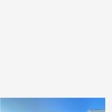
taux applicable dans la communauté autonome ; (ii) pour
les logements neufs, la TVA et l'impôt sur les actes
juridiques documentés (AJD) selon la réglementation en
vigueur ; (iii) les frais de notaire et d'enregistrement ; et (iv)
les frais d'agence en cas de recours à celle-ci. Disponibilité
à convenir. L'offre est susceptible de faire l'objet de
modifications de prix ou d'un retrait du marché sans
préavis. Les données présentées, y compris les
superficies, sont purement indicatives. Les honoraires
d'intermédiation immobilière seront pris en charge par la
partie concernée conformément au mandat signé. Des
informations détaillées et personnalisées seront fournies
à toute personne intéressée avant le versement de tout
acompte, conformément à la réglementation nationale et
régionale applicable #ref:CBES2733