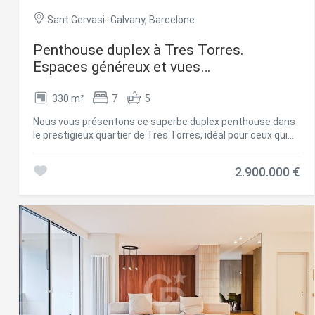
Sant Gervasi- Galvany, Barcelone
Penthouse duplex à Tres Torres.
Espaces généreux et vues
panoramiques,Barcelona
330 m²
7
5
Nous vous présentons ce superbe duplex penthouse dans
le prestigieux quartier de Tres Torres, idéal pour ceux qui
recherchent une propriété spacieuse, avec la possibilité de
rénover et de personnaliser à leur goût. Cette résidence se
2.900.000 €
distingue non seulement par sa taille, mais aussi par sa
distribution pratique et ses vues impressionnantes depuis
la grande terrasse sur le toit. Distribution et
caractéristiques de la propriété: Rez-de-chaussée:
L'appartement dispose d'une entrée principale et d'une
porte de service. En entrant, on découvre un hall spacieux
menant au salon, un espace lumineux et généreux, relié à la
salle à manger indépendante et donnant accès à la cuisine
fonctionnelle de grande taille, avec une buanderie-pratique
et une chambre de service avec sa propre salle de bains. À
ce niveau, on trouve une suite parentale avec salle de