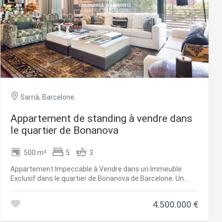
Sarrià, Barcelone
Appartement de standing à vendre dans
le quartier de Bonanova
500 m²
5
3
rs actif
Appartement Impeccable à Vendre dans un Immeuble
Exclusif dans le quartier de Bonanova de Barcelone. Un
llation.
appartement impeccable avec 500 m² construits et une
te,
terrasse de 45 m², situé dans un immeuble très exclusif
qu'une
4.500.000 €
avec peu de voisins et une zone communautaire avec
piscine. La distribution est très bien pensée, avec des