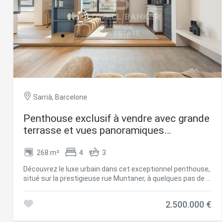
Sarrià, Barcelone
Penthouse exclusif à vendre avec grande
Modif
terrasse et vues panoramiques
imprenables.
268 m²
4
3
Techni
Découvrez le luxe urbain dans cet exceptionnel penthouse,
Ce site 
situé sur la prestigieuse rue Muntaner, à quelques pas de la
d'amélio
célèbre Avenue Diagonal. Ce lieu de vie unique allie confort
L'utilis
et design au cur vibrant de Barcelone. Avec 268 m²
empêcher
2.500.000 €
telle ac
construits et 238 m² utilisables, ce spacieux penthouse
propose des espaces idéaux pour une vie sophistiquée. Il