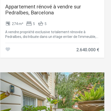
Appartement rénové à vendre sur
Pedralbes, Barcelona
274 m²
5
5
A vendre propriété exclusive totalement rénovée à
Pedralbes, distribuée dans un étage entier de l'immeuble,
pour un total de 274m2 avec 14m2 de terrasse privée, 5
chambres et 5 salles de bains. En entrant dans la propriété
2.640.000 €
par un hall d'entrée lumineux, on arrive à un incroyable
salon-salle à manger de presque 70m2, avec de grandes
fenêtres en bois restaurées qui dominent la pièce. Les
élégantes portes coulissantes en verre qui séparent le
spacieux salon de la terrasse couverte permettent non
seulement à la lumière d'entrer dans chaque recoin, mais
présentent également un design exquis en fer laqué en
parfaite harmonie avec le mur. Ce détail ajoute une touche
de continuité et d'espace, en fusionnant subtilement les
deux espaces. La cuisine est équipée d'un ensemble de
meubles haut de gamme, garantissant non seulement un
design esthétique et élégant, mais aussi un niveau de
durabilité et de fonctionnalité qui dépasse les attentes les