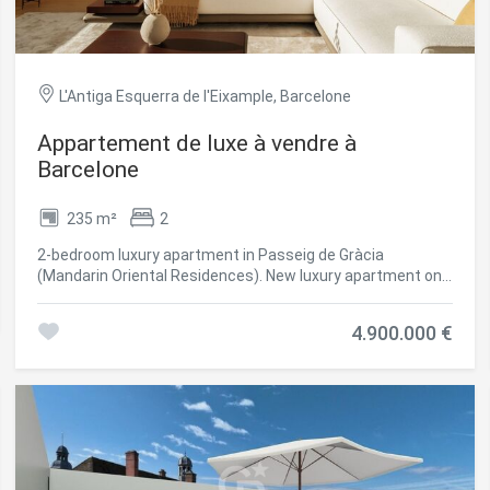
L'Antiga Esquerra de l'Eixample, Barcelone
Appartement de luxe à vendre à
Barcelone
235 m²
2
2-bedroom luxury apartment in Passeig de Gràcia
(Mandarin Oriental Residences). New luxury apartment on
the middle floors of the 'Mandarin Oriental Residences'
tower in Passeig de Gràcia, Barcelona. Formed by a
4.900.000 €
spacious living room, with double aspect and a loggia; an
open layout kitchen; two bedrooms with an ensuite
bathroom; and a separate guest lavatory. Design,
equipment, and finishes of the highest quality available in
the market. The apartment, with three aspects (double
corner), enjoys views of the city and The Residences'
rooftop garden. The owners benefit from a club level
(located on the sixth floor) with amenity areas, both indoor