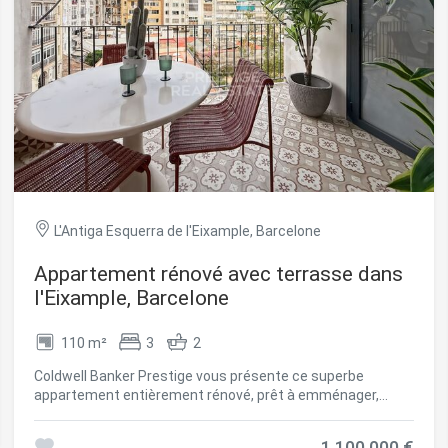
L'Antiga Esquerra de l'Eixample, Barcelone
ier les cookies
Appartement rénové avec terrasse dans
l'Eixample, Barcelone
que et Fonctionnel
Toujou
110 m²
3
2
Web utilise ses propres cookies pour collecter des informations afin
rer nos services. Si vous continuez à naviguer, vous acceptez leur insta
Coldwell Banker Prestige vous présente ce superbe
ateur a la possibilité de configurer son navigateur, pouvant, s'il le souhai
appartement entièrement rénové, prêt à emménager,
 leur installation sur son disque dur, même s'il doit garder à l'esprit 
situé dans le quartier prisé de L'Antiga Esquerra de
tion peut entraîner des difficultés de navigation sur le site.
l'Eixample, l'un des secteurs les plus emblématiques et
1.100.000 €