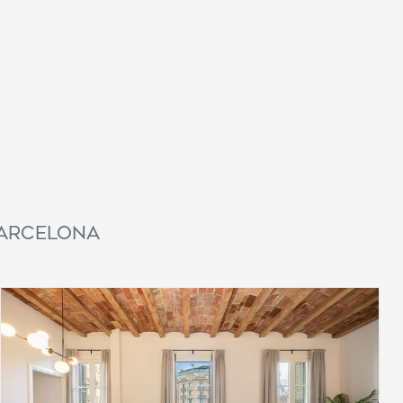
régionale applicable. #ref:CBES2662
Barcelona