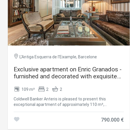
L'Antiga Esquerra de l'Eixample, Barcelone
Exclusive apartment on Enric Granados -
Modif
furnished and decorated with exquisite
taste
109 m²
2
2
Techni
Coldwell Banker Anteris is pleased to present this
Ce site 
exceptional apartment of approximately 110 m²,
d'amélio
beautifully decorated and fully furnished with premium-
L'utilis
quality materials. It's located in an elegant Modernista
empêcher
790.000 €
telle ac
building on the principal floor, in a prime setting within
Barcelona's sought-after Eixample district. Measuring