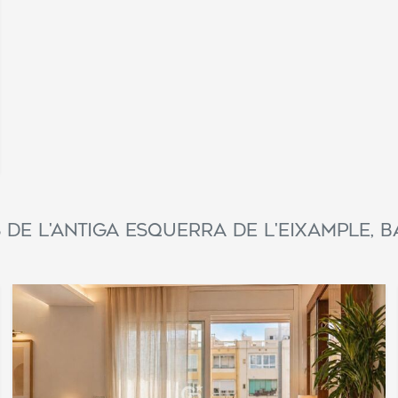
convenir. L'offre est susceptible de faire l'objet de
modifications de prix ou d'un retrait du marché sans
préavis. Les données présentées, y compris les
superficies, sont purement indicatives. Les honoraires
d'intermédiation immobilière seront pris en charge par la
partie concernée conformément au mandat signé. Des
informations détaillées et personnalisées seront fournies
à toute personne intéressée avant le versement de tout
acompte, conformément à la réglementation nationale et
régionale applicable. #ref:CBES2499
 de L'Antiga Esquerra de l'Eixample, 