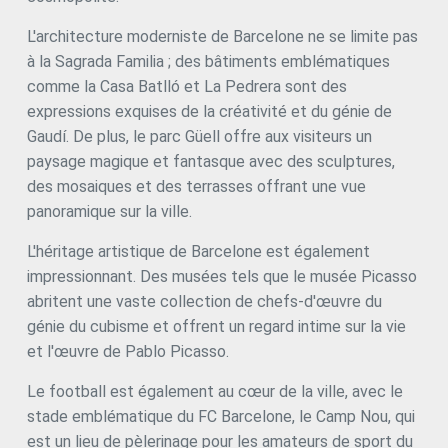
Marketing et Publicité
L'architecture moderniste de Barcelone ne se limite pas
Ces cookies sont utilisés pour stocker des informations sur
à la Sagrada Familia ; des bâtiments emblématiques
les préférences et les choix personnels de l'utilisateur
comme la Casa Batlló et La Pedrera sont des
grâce à l'observation continue de ses habitudes de
navigation. Grâce à eux, nous pouvons connaître les
expressions exquises de la créativité et du génie de
habitudes de navigation sur le site Web et afficher des
Gaudí. De plus, le parc Güell offre aux visiteurs un
publicités liées au profil de navigation de l'utilisateur.
paysage magique et fantasque avec des sculptures,
des mosaiques et des terrasses offrant une vue
panoramique sur la ville.
L'héritage artistique de Barcelone est également
impressionnant. Des musées tels que le musée Picasso
abritent une vaste collection de chefs-d'œuvre du
génie du cubisme et offrent un regard intime sur la vie
et l'œuvre de Pablo Picasso.
Le football est également au cœur de la ville, avec le
stade emblématique du FC Barcelone, le Camp Nou, qui
est un lieu de pèlerinage pour les amateurs de sport du