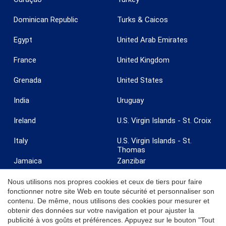
Dominican Republic
Turks & Caicos
Egypt
United Arab Emirates
France
United Kingdom
Enregistrer les paramètres
Tout accepter
Grenada
United States
India
Uruguay
Ireland
U.S. Virgin Islands - St. Croix
Italy
U.S. Virgin Islands - St.
Thomas
Jamaica
Zanzibar
Nous utilisons nos propres cookies et ceux de tiers pour faire
fonctionner notre site Web en toute sécurité et personnaliser son
contenu. De même, nous utilisons des cookies pour mesurer et
obtenir des données sur votre navigation et pour ajuster la
© 2026 Coldwell Banker. Tous droits réservés. Coldwell Banker et les
publicité à vos goûts et préférences. Appuyez sur le bouton "Tout
logos Coldwell Banker sont des marques déposées de Coldwell