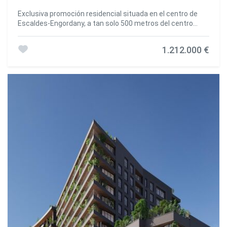
armarios empotrados de la marca Carré o similar~-
COCINAS abiertas con encimeras con Neolith, Silestone o
Exclusiva promoción residencial situada en el centro de
similar, equipadas con extractor de superficie tipo 'BORA'
Escaldes-Engordany, a tan solo 500 metros del centro
incorporado a la placa de cocción, placa de inducción,
económico y social del Principado.~Ubicada en un enclave
horno, microondas, nevera y lavavajillas de la casa
privilegiado, la promoción disfruta de espectaculares
SIEMEMS o similar. Muebles altos y bajos de la marca
1.212.000 €
vistas panorámicas sobre el valle de Andorra y Escaldes,
Santos o similar, combinando color liso con acabado
así como excelente orientación con sol durante todo el
imitación madera. Grifo extensible.~- BAÑOS con paredes
año.~El proyecto se compone de una elegante torre de 14
revestidas con cerámica de primera calidad. Equipados
plantas con 124 viviendas, diseñadas para ofrecer confort,
con mueble con cajón y pica encastrada. Griferías
funcionalidad y una alta eficiencia energética.~Las
reguladoras Hansgrohe o similar, mampara de vidrio y
viviendas destacan por sus grandes ventanales, amplias
espejo. Ducha encastrada efecto 'lluvia'~- CLIMATIZACION
terrazas y una arquitectura contemporánea, creando
Y RENOVACIÓN DEL AIRE:~ * Sistema de producción de
espacios muy luminosos y conectados con el entorno
ACS y climatización centralizada conectada a ~ FEDA
natural.~La promoción ofrece diferentes tipologías y
ECOTERM. ~ * Sistema de calefacción de suelo radiante
superficies, adaptadas a distintas necesidades, todas
en toda la vivienda.~ * Climatización con aire frio en toda la
ellas con una distribución moderna y funcional.~~Las
vivienda excepto en baños, a través ~ de conductos de
viviendas disponen de:~- Amplias terrazas cubiertas con
aire integrados al falso techo con impulsión y extracción. ~
grandes superficies acristaladas~- Espacios abiertos
* Renovación de airer con sistema de doble flujo con
entre cocina, comedor y salón~- Altas prestaciones de
equipos compactos ~ con recuperador de calor marca
aislamiento térmico y acústico~- Acabados de alto
Siber o similar.. Equipo individualizado ~ para cada vivienda.
standing~~El edificio cuenta con completas zonas
~- INSTALACIÓN ELÉCTRICA: ~ * Focos integrados en falso
comunes diseñadas para el bienestar y disfrute de los
techo en baños, lavandería y cocina. ~ * Iluminación tira de
propietarios:~- Solárium exterior con vistas
led en pasadizo y resto de estancias. ~ * DOMOTICA:
panorámicas~- Gimnasio totalmente equipado~-