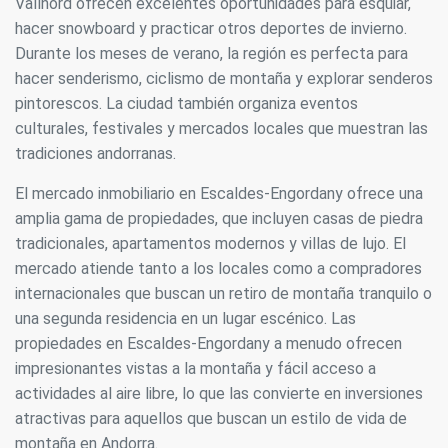
Vallnord ofrecen excelentes oportunidades para esquiar,
Estas cookies son utilizadas para almacenar información
hacer snowboard y practicar otros deportes de invierno.
sobre las preferencias y elecciones personales del usuario
a través de la observación continuada de sus hábitos de
Durante los meses de verano, la región es perfecta para
navegación. Gracias a ellas, podemos conocer los hábitos
hacer senderismo, ciclismo de montaña y explorar senderos
de navegación en el sitio web y mostrar publicidad
relacionada con el perfil de navegación del usuario.
pintorescos. La ciudad también organiza eventos
culturales, festivales y mercados locales que muestran las
tradiciones andorranas.
El mercado inmobiliario en Escaldes-Engordany ofrece una
amplia gama de propiedades, que incluyen casas de piedra
tradicionales, apartamentos modernos y villas de lujo. El
mercado atiende tanto a los locales como a compradores
internacionales que buscan un retiro de montaña tranquilo o
una segunda residencia en un lugar escénico. Las
propiedades en Escaldes-Engordany a menudo ofrecen
impresionantes vistas a la montaña y fácil acceso a
actividades al aire libre, lo que las convierte en inversiones
atractivas para aquellos que buscan un estilo de vida de
montaña en Andorra.