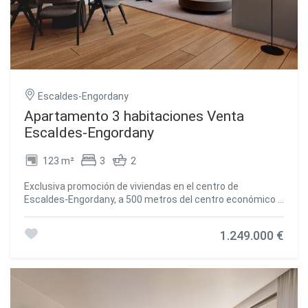
para disfrutar de la tranquilidad, el confort y la calidad de
vida, sin renunciar a una ubicación
excelente.~Contáctanos para más información.
#ref:04365/5210
Escaldes-Engordany
Apartamento 3 habitaciones Venta
Escaldes-Engordany
123 m²
3
2
Exclusiva promoción de viviendas en el centro de
Escaldes-Engordany, a 500 metros del centro económico y
social del Principado. ~~Se trata de un piso de 123 m2 de
vivienda más 47 de terraza. Consta de 3 habitaciones. Una
1.249.000 €
doble tipo suite y la otras dos normales. Todas ellas con
armarios empotrados. Cocina abierta al comedor y
práctica zona de lavadero. ~~Ubicada en un enclave único,
sus viviendas tendrán unas vistas panorámicas
espectaculares sobre el Valle de Andorra y Escaldes, y sol
durante todo el año.~~La segunda torre que se