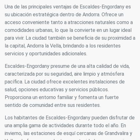
Siempre activas
Técnicas y funcionales
Una de las principales ventajas de Escaldes-Engordany es
Este sitio web utiliza Cookies propias para recopilar
su ubicación estratégica dentro de Andorra. Ofrece un
información con la finalidad de mejorar nuestros servicios.
Si continua navegando, supone la aceptación de la
acceso conveniente tanto a atracciones naturales como a
instalación de las mismas. El usuario tiene la posibilidad
comodidades urbanas, lo que la convierte en un lugar ideal
de configurar su navegador pudiendo, si así lo desea,
impedir que sean instaladas en su disco duro, aunque
para vivir. La ciudad también se beneficia de su proximidad a
deberá tener en cuenta que dicha acción podrá ocasionar
la capital, Andorra la Vella, brindando a los residentes
dificultades de navegación de la página web.
servicios y oportunidades adicionales.
Analíticas y personalización
Escaldes-Engordany presume de una alta calidad de vida,
Permiten realizar el seguimiento y análisis del
caracterizada por su seguridad, aire limpio y atmósfera
comportamiento de los usuarios de este sitio web. La
pacífica. La ciudad ofrece excelentes instalaciones de
información recogida mediante este tipo de cookies se
utiliza en la medición de la actividad de la web para la
salud, opciones educativas y servicios públicos.
elaboración de perfiles de navegación de los usuarios con
Proporciona un entorno familiar y fomenta un fuerte
el fin de introducir mejoras en función del análisis de los
datos de uso que hacen los usuarios del servicio. Permiten
sentido de comunidad entre sus residentes.
guardar la información de preferencia del usuario para
mejorar la calidad de nuestros servicios y para ofrecer una
Los habitantes de Escaldes-Engordany pueden disfrutar de
mejor experiencia a través de productos recomendados.
una amplia gama de actividades durante todo el año. En
invierno, las estaciones de esquí cercanas de Grandvalira y
Marketing y publicidad