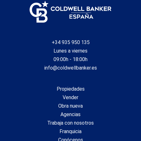
de gres porcelánico de gran formato (dos acabados a
elegir)~- Armarios empotrados marca Carré o similar~-
Puerta de entrada blindada~- Iluminación LED integrada en
varias estancias~~El edificio incorpora sistemas
modernos para garantizar el máximo confort y
eficiencia:~- Sistema centralizado de climatización y ACS
conectado a FEDA Ecoterm~- Calefacción por suelo
+34 935 950 135
radiante en toda la vivienda~- Aire acondicionado por
Lunes a viernes
conductos (excepto en baños)~- Sistema de ventilación
de doble flujo con recuperador de calor~~El edificio
09:00h - 18:00h
dispone de 4 plantas destinadas a aparcamiento y
info@coldwellbanker.es
trasteros, con acceso automático.~Preinstalación para
carga de vehículo eléctrico~~Una promoción única en
Escaldes-Engordany que combina ubicación, vistas,
calidad constructiva y completas zonas
Propiedades
comunes.~Inmobiliaria Gali a su disposición.
Vender
#ref:04938/5210
Obra nueva
Agencias
Trabaja con nosotros
Franquicia
Conócenos