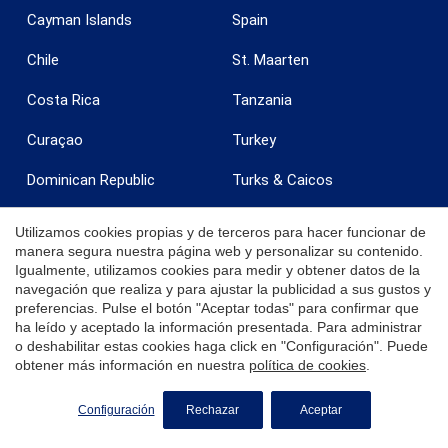
Cayman Islands
Spain
Chile
St. Maarten
Costa Rica
Tanzania
Curaçao
Turkey
Dominican Republic
Turks & Caicos
Egypt
United Arab Emirates
Utilizamos cookies propias y de terceros para hacer funcionar de
manera segura nuestra página web y personalizar su contenido.
France
United Kingdom
Igualmente, utilizamos cookies para medir y obtener datos de la
navegación que realiza y para ajustar la publicidad a sus gustos y
Grenada
United States
preferencias. Pulse el botón "Aceptar todas" para confirmar que
ha leído y aceptado la información presentada. Para administrar
India
Uruguay
o deshabilitar estas cookies haga click en "Configuración". Puede
obtener más información en nuestra
política de cookies
.
Ireland
U.S. Virgin Islands - St. Croix
SOLICITE MÁS INFORMACIÓN
Configuración
Rechazar
Aceptar
Italy
U.S. Virgin Islands - St.
Thomas