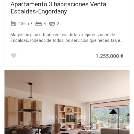
Apartamento 3 habitaciones Venta
Escaldes-Engordany
136 m²
3
2
Magnífico piso situado en una de las mejores zonas de
Escaldes, rodeado de todos los servicios que necesitas en
tu día a día: colegios, centros comerciales, parques y
zonas verdes, pero al mismo tiempo en un entorno
1.255.000 €
tranquilo, sin apenas tráfico rodado.~La vivienda cuenta
con 3 amplias habitaciones dobles, todas exteriores y muy
luminosas. La habitación principal dispone de un baño en
suite con ducha.~Destaca su gran salón-comedor con
cocina abierta, moderno y funcional, con salida directa a
una preciosa terraza de orientada al sur.~ Sistema de
aerotermia y suelo radiante en toda la vivienda~ Ventanas
de PVC con triple acristalamiento para un excelente
aislamiento térmico y acústico~ Bonito diseño interior y
materiales de primera calidad~Además, dispone de una
práctica sala independiente para lavadora, secadora y
almacenamiento.~La propiedad incluye un amplio trastero
y una plaza de parking doble.~Es un piso de reciente
construcción, de menos de 3 años.~Una vivienda pensada