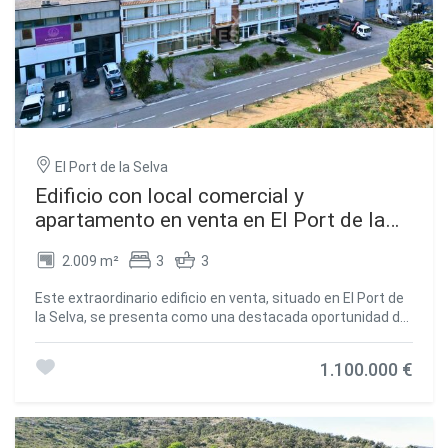
El Port de la Selva
Edificio con local comercial y
apartamento en venta en El Port de la
Selva
2.009 m²
3
3
Este extraordinario edificio en venta, situado en El Port de
la Selva, se presenta como una destacada oportunidad de
inversión en la hermosa Costa Brava y la región del Alt
Empordà. Con una distribución de tres plantas, este
1.100.000 €
edificio ofrece una combinación única de espacios
comerciales y residenciales, proporcionando versatilidad y
oportunidades para obtener rentabilidad. La planta baja
alberga un amplio local comercial de 130,00 m2, ideal para