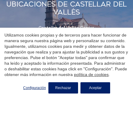
principales. Una magnífica inversión tanto para construir
cuenta, conforme a la normativa estatal y autonómica
Ubicaciones De Castellar Del
una residencia habitual como una segunda vivienda en un
aplicable. #ref:CBMT704
Vallès
enclave privilegiado. Coldwell Banker pone a tu disposición
esta exclusiva oportunidad. Contacta con nosotros para
recibir más información, conocer las condiciones
Castellar del Vallès Centre
urbanísticas y concertar una visita al terreno. #ref:PAR_86
Utilizamos cookies propias y de terceros para hacer funcionar de
Can Font - Ca N'Avellaneda
Airesol
manera segura nuestra página web y personalizar su contenido.
Sant Feliu del Racó
Igualmente, utilizamos cookies para medir y obtener datos de la
navegación que realiza y para ajustar la publicidad a sus gustos y
preferencias. Pulse el botón "Aceptar todas" para confirmar que
ha leído y aceptado la información presentada. Para administrar
o deshabilitar estas cookies haga click en "Configuración". Puede
obtener más información en nuestra
política de cookies
.
Configuración
Rechazar
Aceptar
+34 935 950 135
Lunes a viernes
09:00h - 18:00h