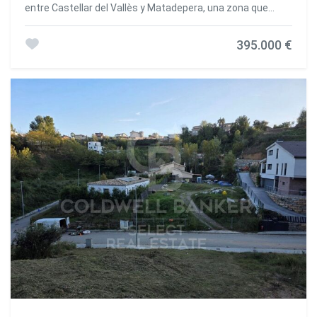
entre Castellar del Vallès y Matadepera, una zona que
combina la serenidad del entorno natural con la comodidad
de todos los servicios cercanos. Con una parcela de 882
395.000 €
m², esta casa a cuatro vientos ofrece un entorno ideal
para disfrutar de la vida al aire libre. Su cuidado jardín con
zona de huerto y árboles frutales aporta frescura y un
toque natural que convierte cada día en una experiencia
única. La vivienda, con 411 m² construidos, se distribuye
en tres plantas bien organizadas: Planta principal: un
amplio y luminoso salón-comedor con chimenea, perfecto
para relajarse en familia; una cocina independiente y
completamente equipada, pensada para los amantes de la
cocina; además de tres habitaciones acogedoras y un
baño completo. Planta superior: cuenta con cuatro
dormitorios adicionales, otro baño totalmente equipado y
una gran terraza soleada, ideal para disfrutar de las vistas
y el aire libre. Sótano exterior: una sala diáfana de gran
tamaño, adaptable como sala de juegos, gimnasio,
despacho o estudio, además de un garaje con capacidad
para dos vehículos, cuarto de calderas con varios
depósitos de agua y una zona de barbacoa para disfrutar
con familia y amigos. Construida en 1982 y en excelente
estado de conservación, esta propiedad ofrece