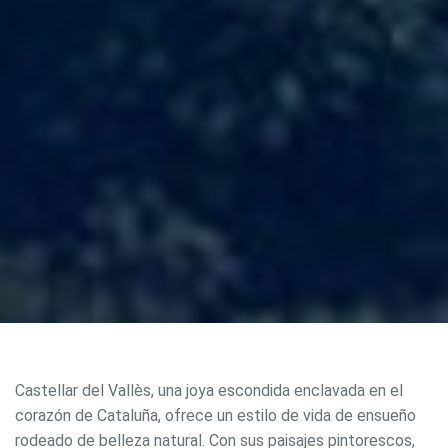
Castellar del Vallès, una joya escondida enclavada en el
corazón de Cataluña, ofrece un estilo de vida de ensueño
rodeado de belleza natural. Con sus paisajes pintorescos,