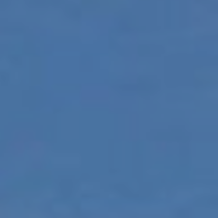
deberá tener en cuenta que dicha acción podrá ocasionar
dificultades de navegación de la página web.
Analíticas y personalización
Permiten realizar el seguimiento y análisis del
comportamiento de los usuarios de este sitio web. La
información recogida mediante este tipo de cookies se
utiliza en la medición de la actividad de la web para la
elaboración de perfiles de navegación de los usuarios con
el fin de introducir mejoras en función del análisis de los
datos de uso que hacen los usuarios del servicio. Permiten
guardar la información de preferencia del usuario para
mejorar la calidad de nuestros servicios y para ofrecer una
mejor experiencia a través de productos recomendados.
Marketing y publicidad
Estas cookies son utilizadas para almacenar información
sobre las preferencias y elecciones personales del usuario
a través de la observación continuada de sus hábitos de
navegación. Gracias a ellas, podemos conocer los hábitos
de navegación en el sitio web y mostrar publicidad
relacionada con el perfil de navegación del usuario.