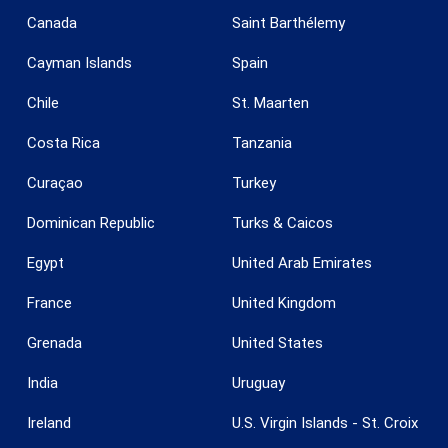
Canada
Saint Barthélemy
Cayman Islands
Spain
Chile
St. Maarten
Costa Rica
Tanzania
Curaçao
Turkey
Dominican Republic
Turks & Caicos
Egypt
United Arab Emirates
France
United Kingdom
Guardar configuración
Aceptar todas
Grenada
United States
India
Uruguay
Ireland
U.S. Virgin Islands - St. Croix