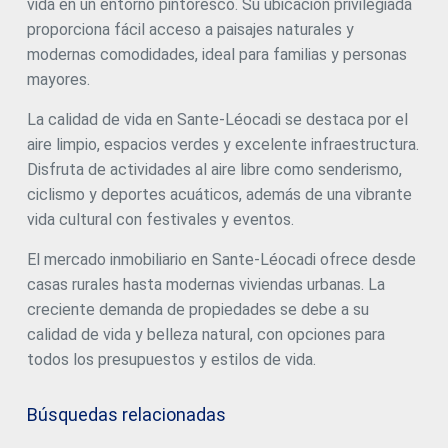
vida en un entorno pintoresco. Su ubicación privilegiada
proporciona fácil acceso a paisajes naturales y
modernas comodidades, ideal para familias y personas
mayores.
Modificar cookies
La calidad de vida en Sante-Léocadi se destaca por el
aire limpio, espacios verdes y excelente infraestructura.
Disfruta de actividades al aire libre como senderismo,
Siempre activas
Técnicas y funcionales
ciclismo y deportes acuáticos, además de una vibrante
Este sitio web utiliza Cookies propias para recopilar
vida cultural con festivales y eventos.
información con la finalidad de mejorar nuestros servicios.
Si continua navegando, supone la aceptación de la
El mercado inmobiliario en Sante-Léocadi ofrece desde
instalación de las mismas. El usuario tiene la posibilidad
de configurar su navegador pudiendo, si así lo desea,
casas rurales hasta modernas viviendas urbanas. La
impedir que sean instaladas en su disco duro, aunque
deberá tener en cuenta que dicha acción podrá ocasionar
creciente demanda de propiedades se debe a su
dificultades de navegación de la página web.
calidad de vida y belleza natural, con opciones para
todos los presupuestos y estilos de vida.
Analíticas y personalización
Permiten realizar el seguimiento y análisis del
Búsquedas relacionadas
comportamiento de los usuarios de este sitio web. La
información recogida mediante este tipo de cookies se