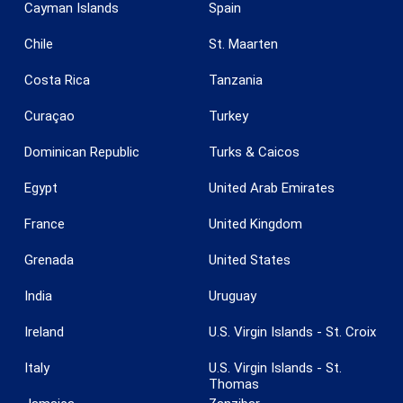
Cayman Islands
Spain
Chile
St. Maarten
Costa Rica
Tanzania
Curaçao
Turkey
Dominican Republic
Turks & Caicos
Egypt
United Arab Emirates
France
United Kingdom
Grenada
United States
India
Uruguay
Guardar configuración
Aceptar todas
Ireland
U.S. Virgin Islands - St. Croix
Italy
U.S. Virgin Islands - St.
Thomas