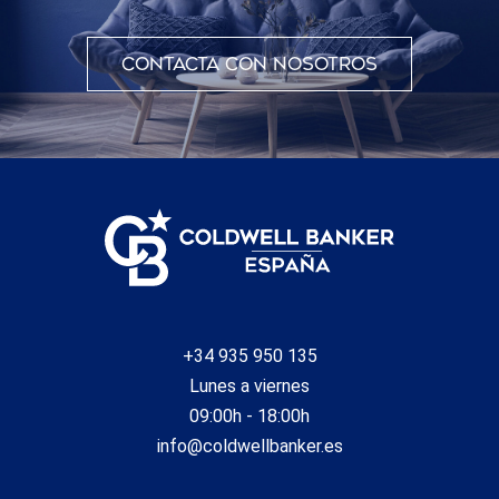
Modificar cookies
Contacta con nosotros
Siempre activas
Técnicas y funcionales
Este sitio web utiliza Cookies propias para recopilar
información con la finalidad de mejorar nuestros servicios.
Si continua navegando, supone la aceptación de la
instalación de las mismas. El usuario tiene la posibilidad
de configurar su navegador pudiendo, si así lo desea,
impedir que sean instaladas en su disco duro, aunque
deberá tener en cuenta que dicha acción podrá ocasionar
dificultades de navegación de la página web.
Analíticas y personalización
Permiten realizar el seguimiento y análisis del
comportamiento de los usuarios de este sitio web. La
+34 935 950 135
información recogida mediante este tipo de cookies se
utiliza en la medición de la actividad de la web para la
Lunes a viernes
elaboración de perfiles de navegación de los usuarios con
09:00h - 18:00h
el fin de introducir mejoras en función del análisis de los
datos de uso que hacen los usuarios del servicio. Permiten
info@coldwellbanker.es
guardar la información de preferencia del usuario para
mejorar la calidad de nuestros servicios y para ofrecer una
mejor experiencia a través de productos recomendados.