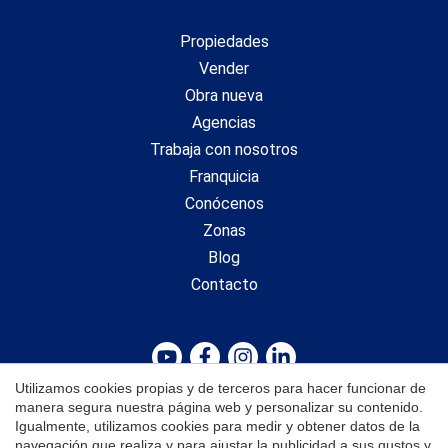
Propiedades
Vender
Obra nueva
Agencias
Trabaja con nosotros
Franquicia
Conócenos
Zonas
Guardar configuración
Aceptar todas
Blog
Contacto
Utilizamos cookies propias y de terceros para hacer funcionar de
Aviso Legal
manera segura nuestra página web y personalizar su contenido.
Igualmente, utilizamos cookies para medir y obtener datos de la
Política de Privacidad
navegación que realiza y para ajustar la publicidad a sus gustos y