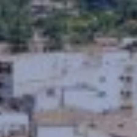
elaboración de perfiles de navegación de los usuarios con
el fin de introducir mejoras en función del análisis de los
datos de uso que hacen los usuarios del servicio. Permiten
guardar la información de preferencia del usuario para
mejorar la calidad de nuestros servicios y para ofrecer una
mejor experiencia a través de productos recomendados.
Marketing y publicidad
Estas cookies son utilizadas para almacenar información
sobre las preferencias y elecciones personales del usuario
a través de la observación continuada de sus hábitos de
navegación. Gracias a ellas, podemos conocer los hábitos
de navegación en el sitio web y mostrar publicidad
relacionada con el perfil de navegación del usuario.