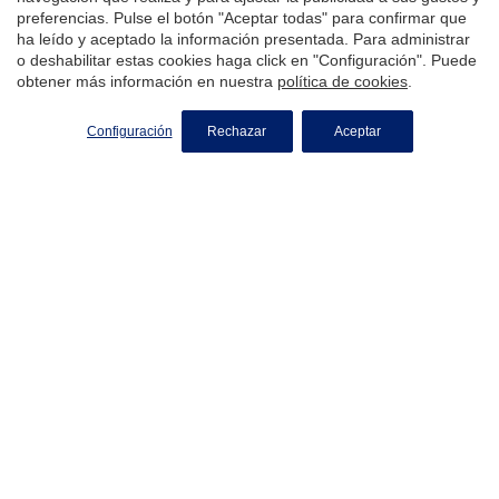
Política de Cookies
preferencias. Pulse el botón "Aceptar todas" para confirmar que
ha leído y aceptado la información presentada. Para administrar
o deshabilitar estas cookies haga click en "Configuración". Puede
obtener más información en nuestra
política de cookies
.
barcelona
Configuración
Rechazar
Aceptar
Inmobiliaria en Sarrià Sant Gervasi, Barcelona
Inmobiliaria en Les Corts, Barcelona
Inmobiliaria en Gràcia, Barcelona
Inmobiliaria en Vallvidrera, Barcelona
Inmobiliaria en Poblenou, Barcelona
Casas en venta en Barcelona
Pisos en venta en Barcelona
Áticos en venta en Barcelona
Obra nueva en venta en Barcelona
Propiedades de lujo en venta en Barcelona
Madrid
Inmobiliaria en Aravaca, Madrid