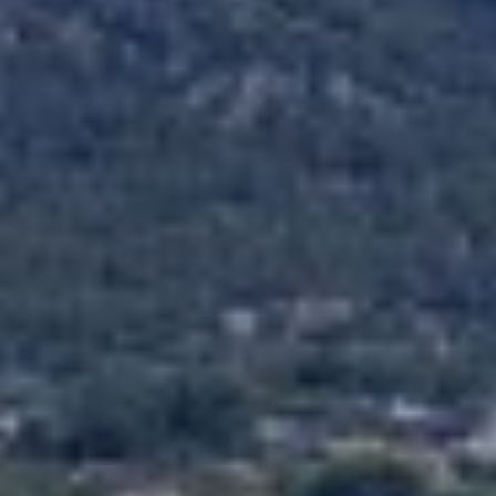
Modificar cookies
Siempre activas
Técnicas y funcionales
Este sitio web utiliza Cookies propias para recopilar
información con la finalidad de mejorar nuestros servicios.
Si continua navegando, supone la aceptación de la
instalación de las mismas. El usuario tiene la posibilidad
de configurar su navegador pudiendo, si así lo desea,
impedir que sean instaladas en su disco duro, aunque
deberá tener en cuenta que dicha acción podrá ocasionar
dificultades de navegación de la página web.
Analíticas y personalización
Permiten realizar el seguimiento y análisis del
comportamiento de los usuarios de este sitio web. La
información recogida mediante este tipo de cookies se
utiliza en la medición de la actividad de la web para la