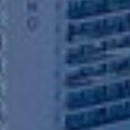
instalación de las mismas. El usuario tiene la posibilidad
de configurar su navegador pudiendo, si así lo desea,
impedir que sean instaladas en su disco duro, aunque
deberá tener en cuenta que dicha acción podrá ocasionar
dificultades de navegación de la página web.
Analíticas y personalización
Permiten realizar el seguimiento y análisis del
comportamiento de los usuarios de este sitio web. La
información recogida mediante este tipo de cookies se
utiliza en la medición de la actividad de la web para la
elaboración de perfiles de navegación de los usuarios con
el fin de introducir mejoras en función del análisis de los
datos de uso que hacen los usuarios del servicio. Permiten
guardar la información de preferencia del usuario para
mejorar la calidad de nuestros servicios y para ofrecer una
mejor experiencia a través de productos recomendados.
Marketing y publicidad
Estas cookies son utilizadas para almacenar información
sobre las preferencias y elecciones personales del usuario
a través de la observación continuada de sus hábitos de
navegación. Gracias a ellas, podemos conocer los hábitos
de navegación en el sitio web y mostrar publicidad