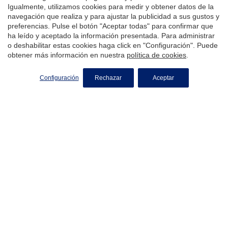
Igualmente, utilizamos cookies para medir y obtener datos de la
navegación que realiza y para ajustar la publicidad a sus gustos y
preferencias. Pulse el botón "Aceptar todas" para confirmar que
ha leído y aceptado la información presentada. Para administrar
Alba Benalmádena es una promoción situada en un
o deshabilitar estas cookies haga click en "Configuración". Puede
entorno privilegiado, ubicada en Torremuelle,
obtener más información en nuestra
política de cookies
.
Benalmádena, zona conocida por su cercanía a la
naturaleza y al mar, junto a las impresionantes vistas
Desde
598.000 €
panorámicas del Mediterráneo que ofrece. Alba
Configuración
Rechazar
Aceptar
Benalmádena es un proyecto de 44 viviendas
plurifamiliares de 2 y 3 dormitorios con 2 plazas de garajes
y 1 trastero incluidos en cada una de las viviendas. Forman
parte de un exclusivo complejo privado dotado con 2
piscinas comunitarias rodeadas de zonas ajardinadas que
te permitirá disfrutar de los días más calurosos del año
junto a los tuyos. La zona en la que se ubica, está dotada a
un paso de tu hogar con servicios básicos de todo tipo
necesarios para tu día a día, tales como supermercados,
farmacias, restaurantesademás de encontrarse
excelentemente comunicada dada su proximidad a la N-
340 que se encuentra a escasos minutos. En Alba
Benalmádena todas las viviendas cuentan con amplias
terrazas que te permitirán disfrutar de las maravillosas
vistas al mar. También cabe destacar la orientación de las
+34 935 950 135