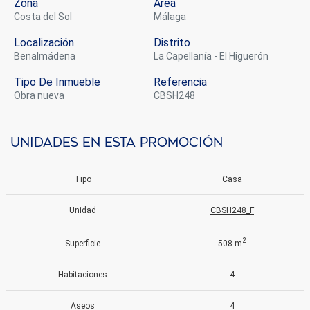
Zona
Área
Costa del Sol
Málaga
Localización
Distrito
Benalmádena
La Capellanía - El Higuerón
Tipo De Inmueble
Referencia
obra nueva
CBSH248
Unidades en esta promoción
Tipo
Casa
Unidad
CBSH248_F
2
Superficie
508 m
Modificar cookies
Habitaciones
4
Aseos
4