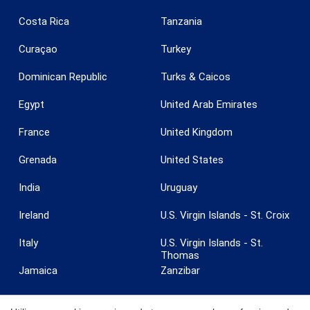
Costa Rica
Tanzania
Guardar configuración
Aceptar todas
Curaçao
Turkey
Dominican Republic
Turks & Caicos
Egypt
United Arab Emirates
France
United Kingdom
Grenada
United States
India
Uruguay
Ireland
U.S. Virgin Islands - St. Croix
Italy
U.S. Virgin Islands - St.
Thomas
Jamaica
Zanzibar