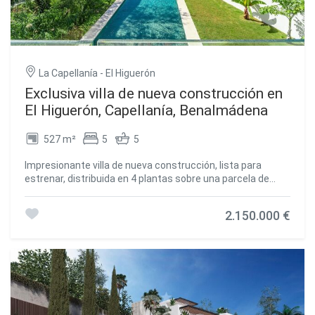
La Capellanía - El Higuerón
Exclusiva villa de nueva construcción en
El Higuerón, Capellanía, Benalmádena
527 m²
5
5
Impresionante villa de nueva construcción, lista para
estrenar, distribuida en 4 plantas sobre una parcela de
1.109 m². La vivienda ofrece un total de 367,23 m²
construidos de diseño moderno y acabados de alta
2.150.000 €
calidad, pensada para quienes buscan confort, estilo y
exclusividad. En el sótano encontramos un dormitorio con
baño en suite y sauna, ideal como zona de relax o para
invitados, ofreciendo privacidad y comodidad en un
espacio independiente. La planta baja cuenta con un
amplio salón con acceso directo a la terraza, y una cocina
abierta de gran tamaño, moderna y totalmente equipada.
Además, dispone de un dormitorio, baño completo, aseo,