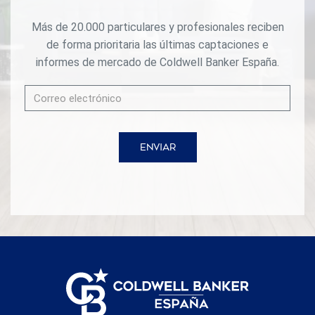
Esta parcela con licencia y proyecto no es solo una
oportunidad para construir una vivienda exclusiva, sino
Más de 20.000 particulares y profesionales reciben
también una excelente inversión en una de las zonas con
de forma prioritaria las últimas captaciones e
mayor demanda y proyección de la Costa del Sol. Solicita
más información y descubre todo el potencial de esta
informes de mercado de Coldwell Banker España.
extraordinaria propiedad. #ref:CBSH1320
ENVIAR