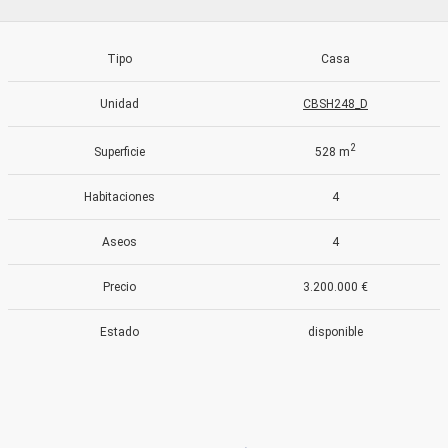
Estas cookies son utilizadas para almacenar información
sobre las preferencias y elecciones personales del usuario
a través de la observación continuada de sus hábitos de
Tipo
Casa
navegación. Gracias a ellas, podemos conocer los hábitos
de navegación en el sitio web y mostrar publicidad
Unidad
CBSH248_D
relacionada con el perfil de navegación del usuario.
2
Superficie
528 m
Habitaciones
4
Aseos
4
Precio
3.200.000 €
Estado
disponible