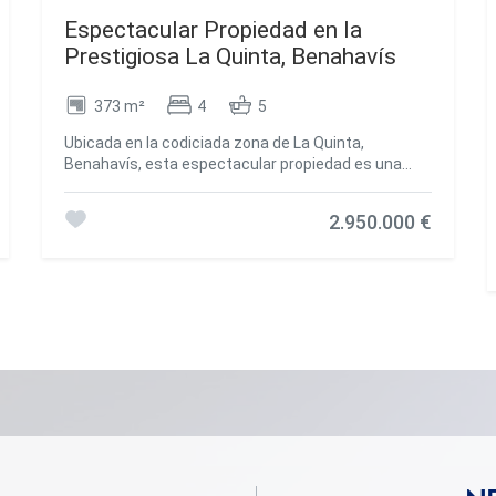
Espectacular Propiedad en la
Prestigiosa La Quinta, Benahavís
373 m²
4
5
Ubicada en la codiciada zona de La Quinta,
Benahavís, esta espectacular propiedad es una
auténtica joya para los amantes del golf y aquellos
que buscan el estilo de vida mediterráneo por
2.950.000 €
excelencia. Con una orientación sur inmejorable, la
residencia disfruta de abundante luz natural
durante todo el día, ofreciendo vistas panorámicas
sobre los exuberantes campos de golf.
Impecablemente mantenida y lista para entrar a
vivir, esta casa irradia el auténtico encanto
mediterráneo a través de su diseño y arquitectura
pensados al detalle. Cada rincón de la vivienda
transmite una atmósfera cálida y elegante,
fusionando confort con estilo. Consta de cuatro
amplios y bellamente decorados dormitorios,
proporcionando el entorno ideal para que la familia y
los amigos se reúnan con total comodidad. Las