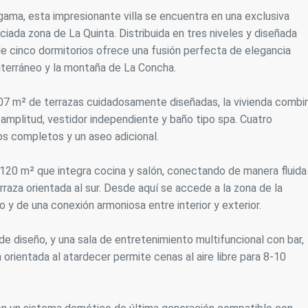
gama, esta impresionante villa se encuentra en una exclusiva
icas y personalización
iciada zona de La Quinta. Distribuida en tres niveles y diseñada
n realizar el seguimiento y análisis del comportamiento de los usuarios
de cinco dormitorios ofrece una fusión perfecta de elegancia
b. La información recogida mediante este tipo de cookies se utiliza en l
diterráneo y la montaña de La Concha.
n de la actividad de la web para la elaboración de perfiles de navegac
rios con el fin de introducir mejoras en función del análisis de los dato
en los usuarios del servicio. Permiten guardar la información de prefe
307 m² de terrazas cuidadosamente diseñadas, la vivienda combi
ario para mejorar la calidad de nuestros servicios y para ofrecer una m
ncia a través de productos recomendados.
 amplitud, vestidor independiente y baño tipo spa. Cuatro
os completos y un aseo adicional.
ing y publicidad
 120 m² que integra cocina y salón, conectando de manera fluida
ookies son utilizadas para almacenar información sobre las preferencia
nes personales del usuario a través de la observación continuada de s
aza orientada al sur. Desde aquí se accede a la zona de la
 de navegación. Gracias a ellas, podemos conocer los hábitos de nave
ño y de una conexión armoniosa entre interior y exterior.
tio web y mostrar publicidad relacionada con el perfil de navegación del
.
Guardar configuración
Aceptar todas
e diseño, y una sala de entretenimiento multifuncional con bar,
ta orientada al atardecer permite cenas al aire libre para 8-10