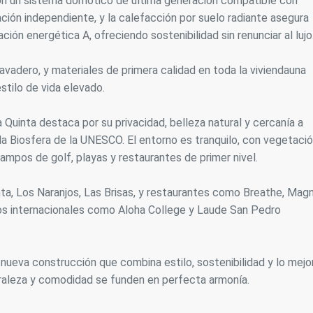
a con un sistema domótico de última generación compatible con
ión independiente, y la calefacción por suelo radiante asegura
ción energética A, ofreciendo sostenibilidad sin renunciar al lujo
lavadero, y materiales de primera calidad en toda la viviendauna
stilo de vida elevado.
 Quinta destaca por su privacidad, belleza natural y cercanía a
la Biosfera de la UNESCO. El entorno es tranquilo, con vegetaci
campos de golf, playas y restaurantes de primer nivel.
nta, Los Naranjos, Las Brisas, y restaurantes como Breathe, Mag
ios internacionales como Aloha College y Laude San Pedro
 nueva construcción que combina estilo, sostenibilidad y lo mejo
turaleza y comodidad se funden en perfecta armonía.