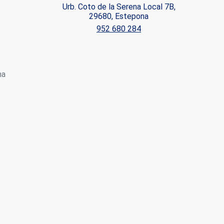
Urb. Coto de la Serena Local 7B,
29680, Estepona
952 680 284
 de este
a
ión de
s de uso
rencia
na
ejor
s y
us
gación