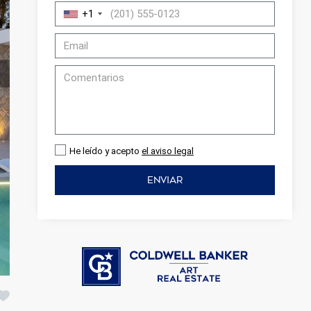
+1
He leído y acepto
el aviso legal
ENVIAR
activas
d de
egador
ue
egación