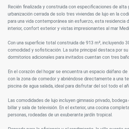
Recién finalizada y construida con especificaciones de alta 
Analít
urbanización cerrada de solo tres viviendas de lujo en la cod
Permite
para una vida contemporánea sin esfuerzo, esta residencia 
sitio we
interior, confort exterior y vistas impresionantes al mar Me
medició
los usua
que hac
Con una superficie total construida de 913 m², incluyendo 
del usu
experie
comodidad y sofisticación. La suite principal destaca por su
dormitorios adicionales para invitados cuentan con tres bañ
Market
En el corazón del hogar se encuentra un espacio diáfano de
Estas c
eleccio
con la zona de comedor y abriéndose directamente a una terr
hábitos
piscina de agua salada, ideal para disfrutar del sol todo el a
en el si
usuario
Las comodidades de lujo incluyen gimnasio privado, bodega d
billar y sala de televisión. En el exterior, una cocina comple
personas, rodeadas de un exuberante jardín tropical.