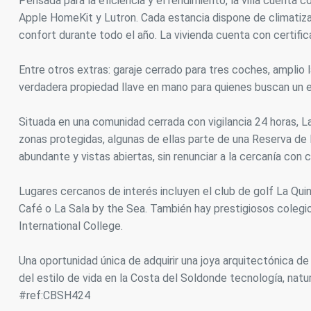
Pensada para la eficiencia y el rendimiento, la villa cuent
Apple HomeKit y Lutron. Cada estancia dispone de climatizac
confort durante todo el año. La vivienda cuenta con certifica
Entre otros extras: garaje cerrado para tres coches, amplio 
verdadera propiedad llave en mano para quienes buscan un e
Situada en una comunidad cerrada con vigilancia 24 horas, La
zonas protegidas, algunas de ellas parte de una Reserva de 
abundante y vistas abiertas, sin renunciar a la cercanía con 
Lugares cercanos de interés incluyen el club de golf La Qui
Café o La Sala by the Sea. También hay prestigiosos coleg
International College.
Una oportunidad única de adquirir una joya arquitectónica de
del estilo de vida en la Costa del Soldonde tecnología, na
#ref:CBSH424