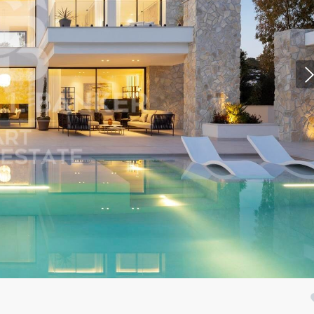
icar cookies
as y funcionales
Siempre 
io web utiliza Cookies propias para recopilar información con la finalida
 nuestros servicios. Si continua navegando, supone la aceptación de la
ción de las mismas. El usuario tiene la posibilidad de configurar su nav
o, si así lo desea, impedir que sean instaladas en su disco duro, aunq
tener en cuenta que dicha acción podrá ocasionar dificultades de nav
ágina web.