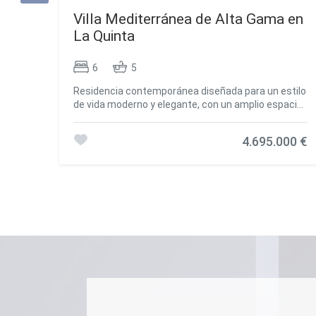
Villa Mediterránea de Alta Gama en
La Quinta
6
5
Residencia contemporánea diseñada para un estilo
de vida moderno y elegante, con un amplio espacio
de planta abierta que integra salón, comedor y
cocina completamente equipada, conectándose
4.695.000 €
con el exterior mediante ventanales de suelo a
techo. El exterior incluye una generosa piscina con
terrazas solárium, un lounge junto a la piscina con
chimenea y varias zonas cubiertas para disfrutar
del aire libre. La cocina y el comedor exteriores
ofrecen un espacio ideal para reuniones y
celebraciones. En el interior, los dormitorios
cuentan con terrazas privadas y acabados
modernos, complementados con una sala de
entretenimiento estilo cine con bar, mesa de billar y
pantalla de proyección de gran formato.
Combinando arquitectura contemporánea de líneas
puras con funcionalidades prácticas, esta