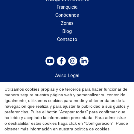
Franquicia
Conócenos
Zonas
Blog
Contacto
Guardar configuración
Aceptar todas
Aviso Legal
Política de Privacidad
Utilizamos cookies propias y de terceros para hacer funcionar de
Política de Cookies
manera segura nuestra página web y personalizar su contenido.
Igualmente, utilizamos cookies para medir y obtener datos de la
navegación que realiza y para ajustar la publicidad a sus gustos y
preferencias. Pulse el botón "Aceptar todas" para confirmar que
ha leído y aceptado la información presentada. Para administrar
barcelona
o deshabilitar estas cookies haga click en "Configuración". Puede
obtener más información en nuestra
política de cookies
.
Inmobiliaria en Sarrià Sant Gervasi, Barcelona