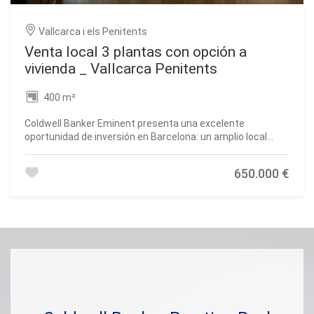
Vallcarca i els Penitents
Venta local 3 plantas con opción a
vivienda _ Vallcarca Penitents
400 m²
Coldwell Banker Eminent presenta una excelente
oportunidad de inversión en Barcelona: un amplio local
comercial de aproximadamente 400 m² distribuidos en
tres niveles, cada uno con acceso independiente y
650.000 €
conectados entre sí, lo que permite múltiples usos y
configuraciones. Este inmueble cuenta con tres
referencias catastrales distintas, pero se comercializa
como un único conjunto debido a la conexión funcional
entre sus plantas. En la planta baja, encontramos un
generoso espacio de 186 m² totalmente diáfano,
actualmente acondicionado como almacén. Dispone de
salida de humos y sistema de extracción reglamentario,
así como de vado permanente, lo que facilita la entrada de
vehículos y la logística de carga y descarga. Todos los
suministros están activos, permitiendo una entrada