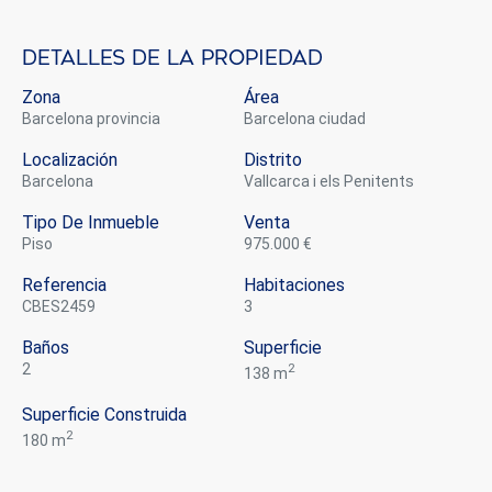
Detalles de la propiedad
Zona
Área
Barcelona provincia
Barcelona ciudad
Localización
Distrito
Barcelona
Vallcarca i els Penitents
Tipo De Inmueble
Venta
piso
975.000 €
Modificar cookies
Referencia
Habitaciones
CBES2459
3
Baños
Superficie
Siempre activas
Técnicas y funcionales
2
2
138 m
Este sitio web utiliza Cookies propias para recopilar
información con la finalidad de mejorar nuestros servicios.
Superficie Construida
Si continua navegando, supone la aceptación de la
instalación de las mismas. El usuario tiene la posibilidad
2
180 m
de configurar su navegador pudiendo, si así lo desea,
impedir que sean instaladas en su disco duro, aunque
deberá tener en cuenta que dicha acción podrá ocasionar