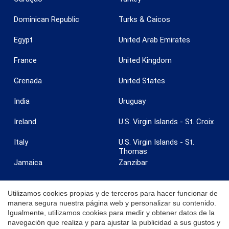
Guardar configuración
Aceptar todas
Dominican Republic
Turks & Caicos
Egypt
United Arab Emirates
France
United Kingdom
Grenada
United States
India
Uruguay
Ireland
U.S. Virgin Islands - St. Croix
Italy
U.S. Virgin Islands - St.
Thomas
Jamaica
Zanzibar
Utilizamos cookies propias y de terceros para hacer funcionar de
manera segura nuestra página web y personalizar su contenido.
Igualmente, utilizamos cookies para medir y obtener datos de la
© 2026 Coldwell Banker. Todos los derechos reservados. Coldwell
navegación que realiza y para ajustar la publicidad a sus gustos y
Banker y los logotipos de Coldwell Banker son marcas registradas de