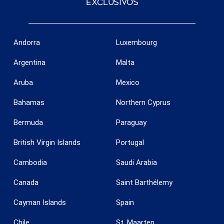
exclusivos
Andorra
Luxembourg
Argentina
Malta
Aruba
Mexico
Bahamas
Northern Cyprus
Bermuda
Paraguay
British Virgin Islands
Portugal
Cambodia
Saudi Arabia
Canada
Saint Barthélemy
Guardar configuración
Aceptar todas
Cayman Islands
Spain
Chile
St. Maarten