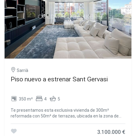
Sarrià
Piso nuevo a estrenar Sant Gervasi
350 m²
4
5
Te presentamos esta exclusiva vivienda de 300m²
reformada con 50m² de terrazas, ubicada en la zona de
Bonanova de Barcelona. El salón, amplio y luminoso, se
abre a una terraza con pérgola bioclimática. La cocina
3.100.000 €
independiente, de diseño Poliform, incluye