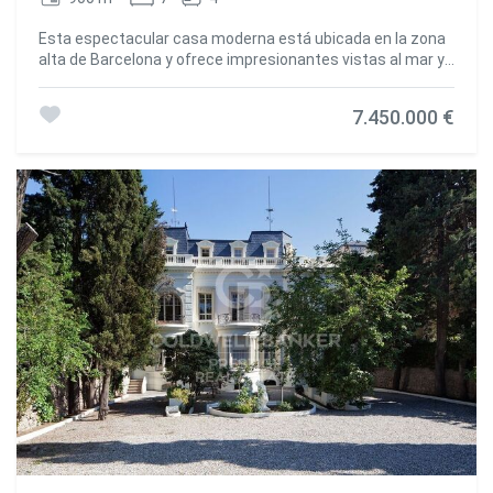
Esta espectacular casa moderna está ubicada en la zona
alta de Barcelona y ofrece impresionantes vistas al mar y
a la ciudad. La distribución de la casa es la siguiente: En la
planta principal, se encuentra un hall de entrada que da la
7.450.000 €
bienvenida a la casa. También hay un amplio salón con
salida al porche y al jardín, desde donde se pueden
disfrutar de vistas panorámicas de la ciudad. La cocina
está completamente equipada. Además, en esta planta se
encuentra una habitación principal en suite con despacho.
También hay un apartamento de invitados con acceso
independiente. En la primera planta, se encuentran dos
dormitorios con un baño completo compartido. También
hay una zona de servicio. En la planta sótano se encuentra
una zona de trasteros y un cuarto adicional para el
servicio, con baño completo. También tenemos una sala
de máquinas y un amplio parking para hasta 15 coches.
Las estancias principales de la casa están diseñadas para
aprovechar al máximo las vistas panorámicas desde el
porche y el jardín. En el exterior, destaca una amplia zona
de piscina. También se encuentra una pista de pádel con
baños y vestuarios. En resumen, esta casa moderna en la
zona alta de Barcelona ofrece un diseño impresionante,