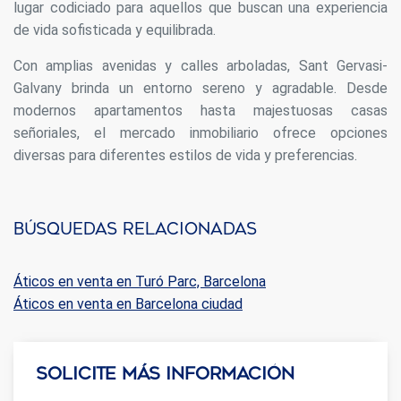
lugar codiciado para aquellos que buscan una experiencia
Estas cookies son utilizadas para almacenar información
sobre las preferencias y elecciones personales del usuario
de vida sofisticada y equilibrada.
a través de la observación continuada de sus hábitos de
navegación. Gracias a ellas, podemos conocer los hábitos
Con amplias avenidas y calles arboladas, Sant Gervasi-
de navegación en el sitio web y mostrar publicidad
relacionada con el perfil de navegación del usuario.
Galvany brinda un entorno sereno y agradable. Desde
modernos apartamentos hasta majestuosas casas
señoriales, el mercado inmobiliario ofrece opciones
diversas para diferentes estilos de vida y preferencias.
Búsquedas relacionadas
Áticos en venta en Turó Parc, Barcelona
Áticos en venta en Barcelona ciudad
Solicite más información