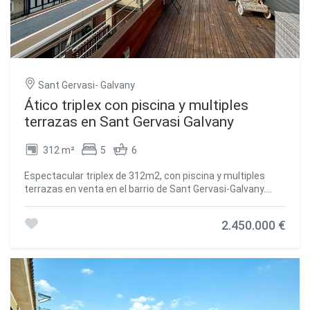
Sant Gervasi- Galvany
Ático triplex con piscina y multiples
terrazas en Sant Gervasi Galvany
312 m²
5
6
Espectacular triplex de 312m2, con piscina y multiples
terrazas en venta en el barrio de Sant Gervasi-Galvany.
Encontramos en esta finca construida en 1971, una
espectacular vivienda repartida en tres plantas, con
2.450.000 €
grandes terrazas y vista de 360º a todo Barcelona.
Totalmente reformada en el 2004, con acabados de alta
calidad, ascensor interno a las tres plantas y piscina
privada. En la 1ª Planta encontramos: entrada principal, el
dormitorio principal con vestidor y baño en suite y terraza
privada de 30m2. Otro dormitorio doble con armarios y otro
baño en suite. En la 2ª Planta se encuentra: gran salón-