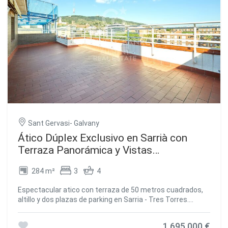
comedor, dispone de proyector y pantalla, con salida a la
terraza que da toda la vuelta. Dos dormitorio dobles con su
baño completo, armarios y un vestidor. La cocina equipada
con todos los electrodomésticos de alta gama, cafetera y
TV encastada (doble nevera y doble congelador), 1
despensa+ 1 bodega. Dormitorio de servicio con su baño
completo y armarios. En la 3ª Planta, destinada a una gran
terraza, piscina climatizada cerrada por cristaleras que en
verano puede quedar al exterior. 1 baño. Pavimentos de
parqué de madera y mármol. Persianas motorizadas y
regulables y toldos motorizados. Aire acondicionado por
conductos, seleccionado por plantas. Dos plazas de
Sant Gervasi- Galvany
parking en el mismo edificio y un trastero. #ref:CBES2224
Ático Dúplex Exclusivo en Sarrià con
Terraza Panorámica y Vistas
Espectaculares.
284 m²
3
4
Espectacular atico con terraza de 50 metros cuadrados,
altillo y dos plazas de parking en Sarria - Tres Torres.
Buscas espacio, luz y una terraza impresionante en la
Zona Alta? Este atico exclusivo lo tiene todo. Ubicado en
1.695.000 €