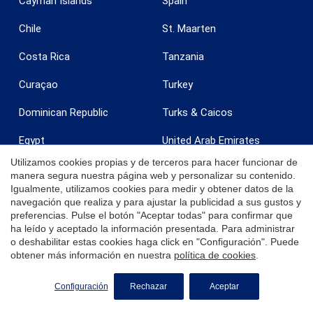
Cayman Islands
Spain
Chile
St. Maarten
Costa Rica
Tanzania
Curaçao
Turkey
Dominican Republic
Turks & Caicos
Egypt
United Arab Emirates
Utilizamos cookies propias y de terceros para hacer funcionar de
France
United Kingdom
manera segura nuestra página web y personalizar su contenido.
Igualmente, utilizamos cookies para medir y obtener datos de la
Grenada
United States
navegación que realiza y para ajustar la publicidad a sus gustos y
preferencias. Pulse el botón "Aceptar todas" para confirmar que
India
Uruguay
ha leído y aceptado la información presentada. Para administrar
o deshabilitar estas cookies haga click en "Configuración". Puede
Ireland
U.S. Virgin Islands - St. Croix
obtener más información en nuestra
política de cookies
.
SOLICITE MÁS INFORMACIÓN
Italy
U.S. Virgin Islands - St.
Configuración
Rechazar
Aceptar
Thomas
Jamaica
Zanzibar