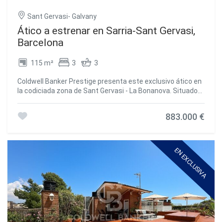
servicio de conserjería. #ref:CBE01465
Sant Gervasi- Galvany
Ático a estrenar en Sarria-Sant Gervasi,
Barcelona
115 m²
3
3
Coldwell Banker Prestige presenta este exclusivo ático en
la codiciada zona de Sant Gervasi - La Bonanova. Situado
en una finca clásica completamente rehabilitada, este
hogar ofrece la combinación perfecta de elegancia y
883.000 €
confort en un entorno tranquilo y bien comunicado. La
vivienda, de 115 m² construidos, ha sido reformada con un
diseño cuidado y materiales de alta calidad. El amplio salón
comedor, con cocina integrada, se abre a una encantadora
EN EXCLUSIVA
terraza de 12 m² que permite disfrutar de la vida al aire
libre sin perder la privacidad del hogar. Dispone de tres
dormitorios, uno de ellos en suite, además de dos baños
completos y un aseo de cortesía. La reforma ha
conservado los detalles originales de la finca, como las
molduras y la personalidad de los espacios, al mismo
tiempo que incorpora acabados modernos: carpintería de