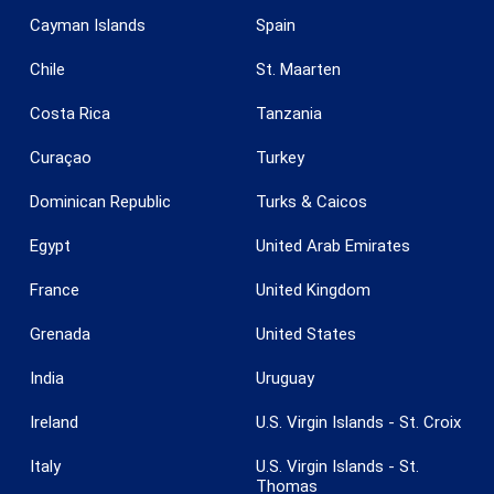
Cayman Islands
Spain
Chile
St. Maarten
Costa Rica
Tanzania
Curaçao
Turkey
Dominican Republic
Turks & Caicos
Egypt
United Arab Emirates
France
United Kingdom
Grenada
United States
India
Uruguay
Ireland
U.S. Virgin Islands - St. Croix
Italy
U.S. Virgin Islands - St.
Thomas