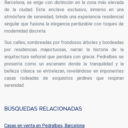
Barcelona, se erige con distinción en la zona más elevada
Este sitio web utiliza Cookies propias para recopilar
información con la finalidad de mejorar nuestros servicios.
de la ciudad. Este enclave exclusivo, inmerso en una
Si continua navegando, supone la aceptación de la
atmósfera de serenidad, brinda una experiencia residencial
instalación de las mismas. El usuario tiene la posibilidad
de configurar su navegador pudiendo, si así lo desea,
singular que fusiona la elegancia perdurable con toques de
impedir que sean instaladas en su disco duro, aunque
modernidad discreta.
deberá tener en cuenta que dicha acción podrá ocasionar
dificultades de navegación de la página web.
Sus calles, sombreadas por frondosos árboles y bordeadas
por residencias majestuosas, narran la historia de la
Analíticas y personalización
arquitectura señorial que perdura con gracia. Pedralbes se
Permiten realizar el seguimiento y análisis del
presenta como un escenario donde la tranquilidad y la
comportamiento de los usuarios de este sitio web. La
información recogida mediante este tipo de cookies se
belleza clásica se entrelazan, revelándose en imponentes
utiliza en la medición de la actividad de la web para la
casas rodeadas de exquisitos jardines que respiran
elaboración de perfiles de navegación de los usuarios con
el fin de introducir mejoras en función del análisis de los
serenidad.
datos de uso que hacen los usuarios del servicio. Permiten
guardar la información de preferencia del usuario para
mejorar la calidad de nuestros servicios y para ofrecer una
mejor experiencia a través de productos recomendados.
Búsquedas relacionadas
Marketing y publicidad
Casas en venta en Pedralbes, Barcelona
Estas cookies son utilizadas para almacenar información