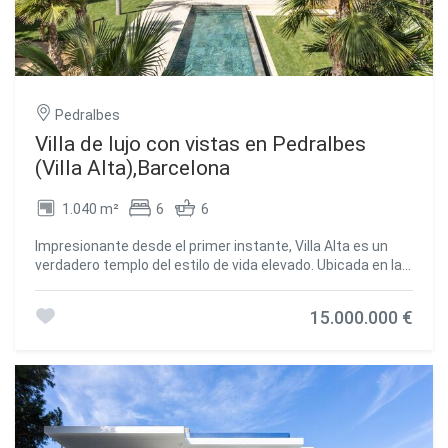
máximo confort y privacidad. Esta es una oportunidad
excepcional para adquirir una propiedad de alta calidad en
una ubicación privilegiada en Barcelona. Cada una de las
villas en el proyecto ofrece una experiencia única y
elegante, diseñada para satisfacer las necesidades de
aquellos que buscan lo mejor en términos de calidad de
Pedralbes
vida y lujo. #ref:CBES1668
Villa de lujo con vistas en Pedralbes
(Villa Alta),Barcelona
1.040 m²
6
6
Impresionante desde el primer instante, Villa Alta es un
verdadero templo del estilo de vida elevado. Ubicada en la
exclusiva Avenida Pearson, en el prestigioso barrio de
Pedralbes, esta magnífica propiedad de obra nueva
15.000.000 €
destaca por sus vistas panorámicas, su extenso jardín y
su piscina privada, creando un entorno ideal tanto para el
disfrute personal como para recibir invitados con estilo. El
diseño interior, obra del reconocido estudio A-cero el
mismo equipo responsable de la arquitectura de la villa,
mantiene una coherencia estética impecable en todo el
proyecto. A-cero ha plasmado su sello distintivo en cada