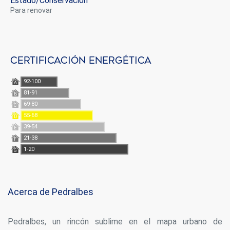
Estado/conservación
para renovar
Certificación energética
92-100
A
81-91
B
69-80
C
55-68
D
39-54
E
21-38
F
1-20
G
Modificar cookies
Acerca de Pedralbes
Siempre activas
Técnicas y funcionales
Pedralbes, un rincón sublime en el mapa urbano de