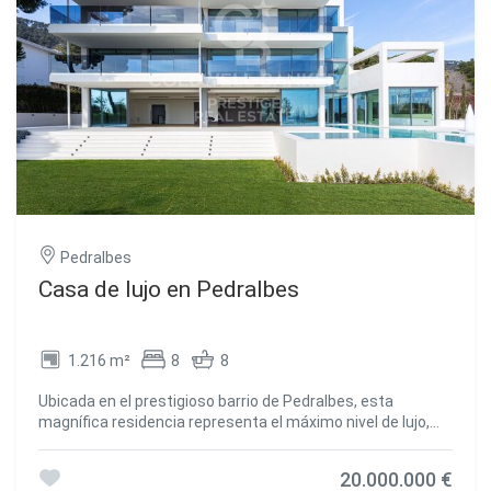
rincón, combinando acabados de altísima calidad,
mobiliario exquisito y piezas de arte creadas
especialmente para esta residencia única. Exigencia,
calidad y visión. El interiorismo de Villa Alto eleva los
estándares del lujo contemporáneo y marca una nueva
referencia en diseño residencial de alto nivel. Contáctanos
para más información sobre esta propiedad exclusiva y
para solicitar el plano completo. #ref:CBES1669
Pedralbes
Casa de lujo en Pedralbes
1.216 m²
8
8
Ubicada en el prestigioso barrio de Pedralbes, esta
magnífica residencia representa el máximo nivel de lujo,
diseño y confort. Su arquitectura vanguardista y acabados
de primera calidad la convierten en una propiedad única,
20.000.000 €
ideal para quienes buscan exclusividad en un entorno