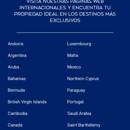
Visita nuestras páginas web
internacionales y encuentra tu
propiedad ideal en los destinos más
exclusivos
Andorra
Luxembourg
Argentina
Malta
Aruba
Mexico
Bahamas
Northern Cyprus
Bermuda
Paraguay
British Virgin Islands
Portugal
Cambodia
Saudi Arabia
Canada
Saint Barthélemy
Guardar configuración
Aceptar todas