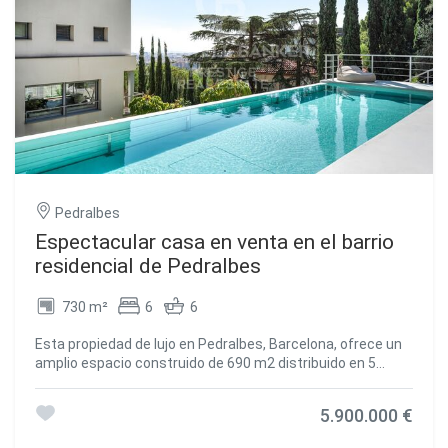
Pedralbes
Espectacular casa en venta en el barrio
residencial de Pedralbes
730 m²
6
6
Esta propiedad de lujo en Pedralbes, Barcelona, ofrece un
amplio espacio construido de 690 m2 distribuido en 5
plantas, todas conectadas por ascensor. Además, cuenta
con un amplio jardín ajardinado de 1.400 m2 en varios
5.900.000 €
niveles y terrazas de 135 m2 que ofrecen vistas
panorámicas y frontales de Barcelona desde todas las