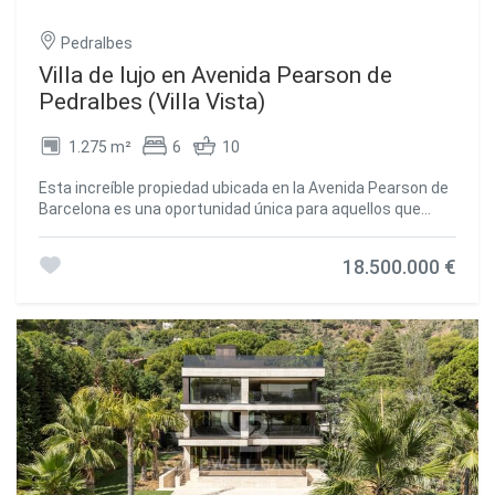
a los colegios internacionales de la ciudad. #ref:CBES2078
Pedralbes
Villa de lujo en Avenida Pearson de
Pedralbes (Villa Vista)
1.275 m²
6
10
Esta increíble propiedad ubicada en la Avenida Pearson de
Barcelona es una oportunidad única para aquellos que
buscan una propiedad de alta gama en Barcelona. Con un
área total de 7.200 m2, se están construyendo tres villas
18.500.000 €
de lujo a través de la famosa empresa de arquitectura A-
cero y el diseño interior está a cargo de Jaime Beriestain.
La idea detrás del proyecto es garantizar la privacidad de
los residentes mientras se disfrutan de impresionantes
vistas panorámicas de la ciudad. Las villas son totalmente
independientes y se están construyendo con acabados de
alta calidad para ofrecer a los residentes una experiencia
de vida exclusiva y elegante. La Villa Vista es la primera de
las tres villas en completarse, y ya es lista para entrar. Con
una construcción de alta calidad, esta villa de lujo ofrece
un espacio amplio y luminoso, diseñado para garantizar el