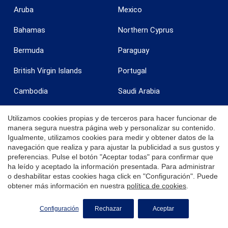
Aruba
Mexico
Bahamas
Northern Cyprus
Bermuda
Paraguay
British Virgin Islands
Portugal
Cambodia
Saudi Arabia
Canada
Saint Barthélemy
Utilizamos cookies propias y de terceros para hacer funcionar de
manera segura nuestra página web y personalizar su contenido.
Cayman Islands
Spain
Igualmente, utilizamos cookies para medir y obtener datos de la
navegación que realiza y para ajustar la publicidad a sus gustos y
Chile
St. Maarten
preferencias. Pulse el botón "Aceptar todas" para confirmar que
ha leído y aceptado la información presentada. Para administrar
Costa Rica
Tanzania
o deshabilitar estas cookies haga click en "Configuración". Puede
obtener más información en nuestra
política de cookies
.
Curaçao
Turkey
SOLICITE MÁS INFORMACIÓN
Configuración
Rechazar
Aceptar
Dominican Republic
Turks & Caicos