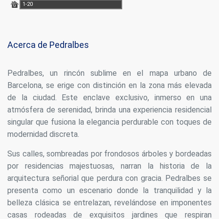
1-20
G
Estas cookies son utilizadas para almacenar información
sobre las preferencias y elecciones personales del usuario
a través de la observación continuada de sus hábitos de
navegación. Gracias a ellas, podemos conocer los hábitos
de navegación en el sitio web y mostrar publicidad
Acerca de Pedralbes
relacionada con el perfil de navegación del usuario.
Pedralbes, un rincón sublime en el mapa urbano de
Barcelona, se erige con distinción en la zona más elevada
de la ciudad. Este enclave exclusivo, inmerso en una
atmósfera de serenidad, brinda una experiencia residencial
singular que fusiona la elegancia perdurable con toques de
modernidad discreta.
Sus calles, sombreadas por frondosos árboles y bordeadas
por residencias majestuosas, narran la historia de la
arquitectura señorial que perdura con gracia. Pedralbes se
presenta como un escenario donde la tranquilidad y la
belleza clásica se entrelazan, revelándose en imponentes
casas rodeadas de exquisitos jardines que respiran