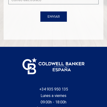
sus elegantes avenidas, impresionantes mansiones y
exuberantes jardines, Pedralbes ofrece un estilo de vida
sofisticado y sereno. Disfruta de la cercanía a prestigiosas
escuelas internacionales, boutiques de alta gama y
ENVIAR
espacios verdes, todo mientras te sumerges en la cultura
y la historia de la ciudad. Vivir en Pedralbes es sinónimo de
distinción y confort, un lugar donde cada día se convierte
en una experiencia única. Se incluyen en el precio 3 plazas
de aparcamiento (2 interiores y 1 exterior). No dude en
contactarnos para recibir más información u organizar
una visita! El precio de venta no incluye impuestos ni
gastos derivados de la compraventa que, conforme a la
normativa vigente, corresponden al comprador: (i) en
viviendas de segunda mano, el Impuesto sobre
Transmisiones Patrimoniales (ITP) según tipo aplicable en
la Comunidad Autónoma; (ii) en viviendas de obra nueva, el
IVA y el Impuesto sobre Actos Jurídicos Documentados
(AJD) según normativa vigente; (iii) aranceles notariales y
registrales; y (iv) gastos de gestoría en caso de
contratarse. Disponibilidad a acordar. La oferta está sujeta
+34 935 950 135
a cambios de precio o retirada del mercado sin previo
Lunes a viernes
aviso. Los datos expuestos, incluidas las superficies,
09:00h - 18:00h
tienen carácter meramente orientativo. Los honorarios de