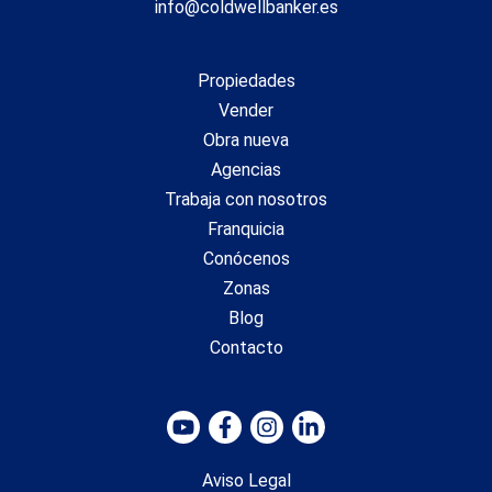
intermediación inmobiliaria serán asumidos por la parte
info@coldwellbanker.es
correspondiente según el encargo suscrito. Se facilitará a
toda persona interesada información detallada y
personalizada antes de la entrega de cualquier cantidad a
Propiedades
cuenta, conforme a la normativa estatal y autonómica
aplicable. #ref:CBES2366 (2)
Vender
Obra nueva
Agencias
Trabaja con nosotros
Franquicia
Conócenos
Zonas
Blog
Contacto
Aviso Legal