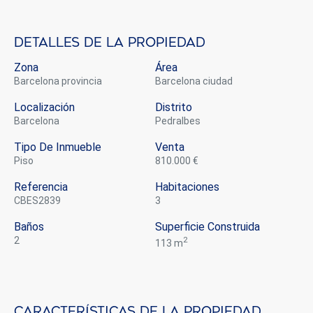
Detalles de la propiedad
Zona
Área
Barcelona provincia
Barcelona ciudad
Localización
Distrito
Barcelona
Pedralbes
Tipo De Inmueble
Venta
piso
810.000 €
Referencia
Habitaciones
CBES2839
3
Baños
Superficie Construida
2
2
113 m
Modificar cookies
Características de la propiedad