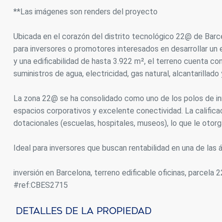
**Las imágenes son renders del proyecto
Analít
Permite
Ubicada en el corazón del distrito tecnológico 22@ de Barc
sitio we
para inversores o promotores interesados en desarrollar un e
medició
los usua
y una edificabilidad de hasta 3.922 m², el terreno cuenta 
que hac
suministros de agua, electricidad, gas natural, alcantarillado
del usu
experie
La zona 22@ se ha consolidado como uno de los polos de i
Market
espacios corporativos y excelente conectividad. La calificac
dotacionales (escuelas, hospitales, museos), lo que le otorg
Estas c
eleccio
hábitos
Ideal para inversores que buscan rentabilidad en una de las
en el si
usuario
inversión en Barcelona, terreno edificable oficinas, parcela
#ref:CBES2715
Detalles De La Propiedad