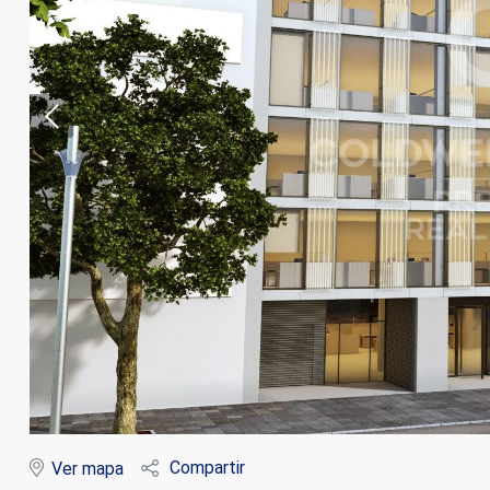
Modif
Técnic
Este sit
mejorar
instala
pudiend
deberá 
Compartir
Ver mapa
de la p