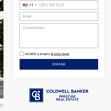
+1
He leído y acepto
el aviso legal
ENVIAR
activas
d de
egador
ue
egación