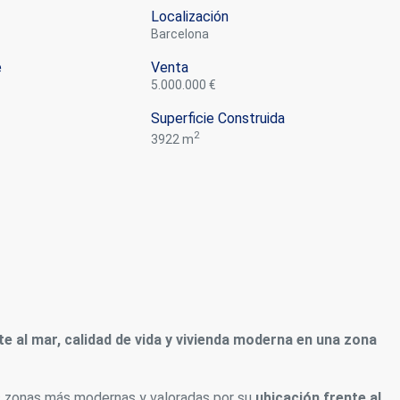
Localización
Barcelona
e
Venta
5.000.000 €
Superficie Construida
2
3922 m
te al mar, calidad de vida y vivienda moderna en una zona
as zonas más modernas y valoradas por su
ubicación frente al