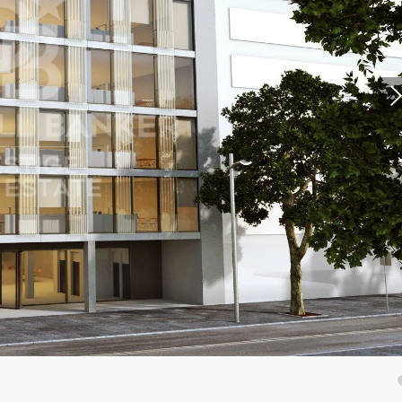
icar cookies
as y funcionales
Siempre 
io web utiliza Cookies propias para recopilar información con la finalida
 nuestros servicios. Si continua navegando, supone la aceptación de la
ción de las mismas. El usuario tiene la posibilidad de configurar su nav
o, si así lo desea, impedir que sean instaladas en su disco duro, aunq
tener en cuenta que dicha acción podrá ocasionar dificultades de nav
ágina web.