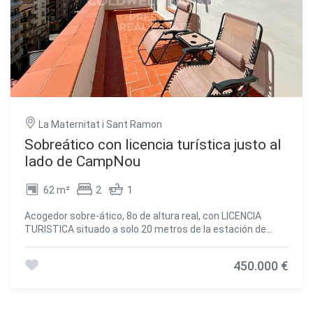
La Maternitat i Sant Ramon
Sobreático con licencia turística justo al
lado de CampNou
62 m²
2
1
Acogedor sobre-ático, 8o de altura real, con LICENCIA
TURISTICA situado a solo 20 metros de la estación de
metro Collblanc. Con una superficie de 60m2, actualmente
cuenta con un luminoso salón con cocina abierta y acceso
450.000 €
a una terraza, una amplia habitación doble también con
salida a la terraza y un baño completo. Con la posibilidad de
convertirlo fácilmente en un apartamento de dos
habitaciones dobles, cada una con su propia terraza