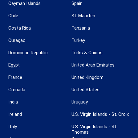
Cayman Islands
Spain
Chile
St. Maarten
Costa Rica
Tanzania
Curaçao
Turkey
Dominican Republic
Turks & Caicos
Guardar configuración
Aceptar todas
Egypt
United Arab Emirates
France
United Kingdom
Grenada
United States
India
Uruguay
Ireland
U.S. Virgin Islands - St. Croix
Italy
U.S. Virgin Islands - St.
Thomas