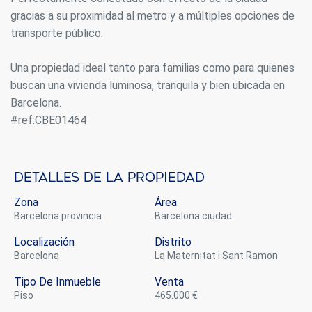
gracias a su proximidad al metro y a múltiples opciones de
transporte público.
Una propiedad ideal tanto para familias como para quienes
buscan una vivienda luminosa, tranquila y bien ubicada en
Barcelona.
#ref:CBE01464
Modificar cookies
Detalles de la propiedad
Siempre activas
Técnicas y funcionales
Zona
Área
Este sitio web utiliza Cookies propias para recopilar
Barcelona provincia
Barcelona ciudad
información con la finalidad de mejorar nuestros servicios.
Si continua navegando, supone la aceptación de la
Localización
Distrito
instalación de las mismas. El usuario tiene la posibilidad
de configurar su navegador pudiendo, si así lo desea,
Barcelona
La Maternitat i Sant Ramon
impedir que sean instaladas en su disco duro, aunque
deberá tener en cuenta que dicha acción podrá ocasionar
Tipo De Inmueble
Venta
dificultades de navegación de la página web.
piso
465.000 €