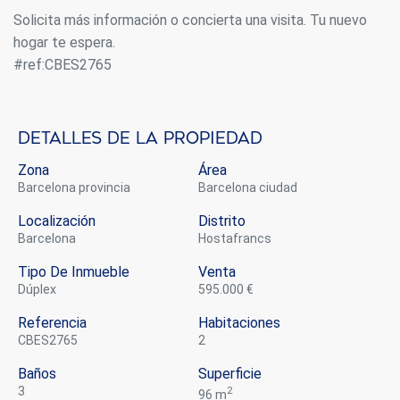
Solicita más información o concierta una visita. Tu nuevo
hogar te espera.
#ref:CBES2765
Detalles de la propiedad
Zona
Área
Barcelona provincia
Barcelona ciudad
Modificar cookies
Localización
Distrito
Barcelona
Hostafrancs
Siempre activas
Técnicas y funcionales
Tipo De Inmueble
Venta
Este sitio web utiliza Cookies propias para recopilar
dúplex
595.000 €
información con la finalidad de mejorar nuestros servicios.
Si continua navegando, supone la aceptación de la
instalación de las mismas. El usuario tiene la posibilidad
Referencia
Habitaciones
de configurar su navegador pudiendo, si así lo desea,
CBES2765
2
impedir que sean instaladas en su disco duro, aunque
deberá tener en cuenta que dicha acción podrá ocasionar
Baños
Superficie
dificultades de navegación de la página web.
3
2
96 m