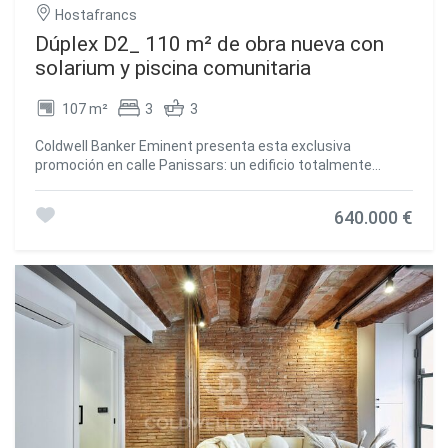
Hostafrancs
Dúplex D2_ 110 m² de obra nueva con
solarium y piscina comunitaria
107 m²
3
3
Coldwell Banker Eminent presenta esta exclusiva
promoción en calle Panissars: un edificio totalmente
rehabilitado que combina el encanto original con acabados
contemporáneos de máxima calidad. La restauración ha
640.000 €
respetado cuidadosamente los elementos
arquitectónicos originales: se han conservado y
restaurado los muros de ladrillo visto, las cubiertas a dos
aguas y los techos con vigas de madera, incorporando
materiales de aislamiento de última generación para
garantizar el máximo confort térmico y acústico. La
fachada, catalogada por su valor histórico, mantiene
algunas de sus puertas originales, lo que refuerza la
identidad singular del edificio. **Distribución del edificio: 4
viviendas exclusivas La promoción consta de tres dúplex
tipo 'casita' y un piso independiente en planta primera.
Todas las viviendas tienen acceso directo desde la calle o