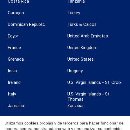
Costa Rica
Tanzania
Curaçao
Turkey
Dominican Republic
Turks & Caicos
Egypt
United Arab Emirates
France
United Kingdom
Grenada
United States
India
Uruguay
Ireland
U.S. Virgin Islands - St. Croix
Italy
U.S. Virgin Islands - St.
Thomas
Jamaica
Zanzibar
Utilizamos cookies propias y de terceros para hacer funcionar de
manera segura nuestra página web y personalizar su contenido.