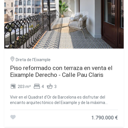
Dreta de l'Eixample
Piso reformado con terraza en venta el
Eixample Derecho - Calle Pau Claris
203 m²
4
3
Vivir en el Quadrat d'Or de Barcelona es disfrutar del
encanto arquitectónico del Eixample y de la máxima
comodidad moderna. Este piso reformado de lujo combina
elegancia clásica y diseño contemporáneo, ofreciendo una
1.790.000 €
experiencia única en una de las zonas más codiciadas de
la ciudad. Con 203 m² construidos, la vivienda destaca por