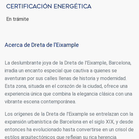
Siempre activas
Técnicas y funcionales
Certificación energética
Este sitio web utiliza Cookies propias para recopilar
información con la finalidad de mejorar nuestros servicios.
En trámite
Si continua navegando, supone la aceptación de la
instalación de las mismas. El usuario tiene la posibilidad
de configurar su navegador pudiendo, si así lo desea,
impedir que sean instaladas en su disco duro, aunque
deberá tener en cuenta que dicha acción podrá ocasionar
Acerca de Dreta de l'Eixample
dificultades de navegación de la página web.
Analíticas y personalización
La deslumbrante joya de la Dreta de l'Eixample, Barcelona,
irradia un encanto especial que cautiva a quienes se
Permiten realizar el seguimiento y análisis del
comportamiento de los usuarios de este sitio web. La
aventuran por sus calles llenas de historia y modernidad.
información recogida mediante este tipo de cookies se
Esta zona, situada en el corazón de la ciudad, ofrece una
utiliza en la medición de la actividad de la web para la
elaboración de perfiles de navegación de los usuarios con
experiencia única que combina la elegancia clásica con una
el fin de introducir mejoras en función del análisis de los
vibrante escena contemporánea.
datos de uso que hacen los usuarios del servicio. Permiten
guardar la información de preferencia del usuario para
mejorar la calidad de nuestros servicios y para ofrecer una
Los orígenes de la Dreta de l'Eixample se entrelazan con la
mejor experiencia a través de productos recomendados.
expansión urbanística de Barcelona en el siglo XIX, y desde
entonces ha evolucionado hasta convertirse en un crisol de
Marketing y publicidad
estilos arquitectónicos que reflejan su rica herencia.