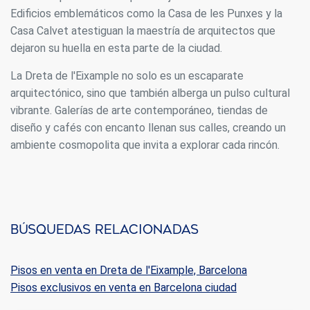
Estas cookies son utilizadas para almacenar información
Edificios emblemáticos como la Casa de les Punxes y la
sobre las preferencias y elecciones personales del usuario
Casa Calvet atestiguan la maestría de arquitectos que
a través de la observación continuada de sus hábitos de
navegación. Gracias a ellas, podemos conocer los hábitos
dejaron su huella en esta parte de la ciudad.
de navegación en el sitio web y mostrar publicidad
relacionada con el perfil de navegación del usuario.
La Dreta de l'Eixample no solo es un escaparate
arquitectónico, sino que también alberga un pulso cultural
vibrante. Galerías de arte contemporáneo, tiendas de
diseño y cafés con encanto llenan sus calles, creando un
ambiente cosmopolita que invita a explorar cada rincón.
Búsquedas relacionadas
Pisos en venta en Dreta de l'Eixample, Barcelona
Pisos exclusivos en venta en Barcelona ciudad