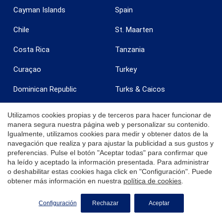
Cayman Islands
Spain
Chile
St. Maarten
Costa Rica
Tanzania
Curaçao
Turkey
Dominican Republic
Turks & Caicos
Egypt
United Arab Emirates
Utilizamos cookies propias y de terceros para hacer funcionar de
manera segura nuestra página web y personalizar su contenido.
France
United Kingdom
Igualmente, utilizamos cookies para medir y obtener datos de la
navegación que realiza y para ajustar la publicidad a sus gustos y
Grenada
United States
preferencias. Pulse el botón "Aceptar todas" para confirmar que
ha leído y aceptado la información presentada. Para administrar
India
Uruguay
o deshabilitar estas cookies haga click en "Configuración". Puede
obtener más información en nuestra
política de cookies
.
Ireland
U.S. Virgin Islands - St. Croix
SOLICITE MÁS INFORMACIÓN
Configuración
Rechazar
Aceptar
Italy
U.S. Virgin Islands - St.
Thomas