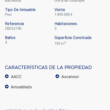
Barcelona
Dreta de l'Eixample
Estas cookies son utilizadas para almacenar información
sobre las preferencias y elecciones personales del usuario
Tipo De Inmueble
Venta
a través de la observación continuada de sus hábitos de
piso
1.895.000 €
navegación. Gracias a ellas, podemos conocer los hábitos
de navegación en el sitio web y mostrar publicidad
Referencia
Habitaciones
relacionada con el perfil de navegación del usuario.
CBES2740
3
Baños
Superficie Construida
4
2
183 m
Características de la propiedad
AACC
ascensor
amueblado