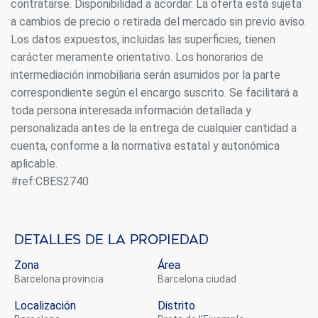
Siempre activas
Técnicas y funcionales
contratarse. Disponibilidad a acordar. La oferta está sujeta
a cambios de precio o retirada del mercado sin previo aviso.
Este sitio web utiliza Cookies propias para recopilar
información con la finalidad de mejorar nuestros servicios.
Los datos expuestos, incluidas las superficies, tienen
Si continua navegando, supone la aceptación de la
carácter meramente orientativo. Los honorarios de
instalación de las mismas. El usuario tiene la posibilidad
de configurar su navegador pudiendo, si así lo desea,
intermediación inmobiliaria serán asumidos por la parte
impedir que sean instaladas en su disco duro, aunque
correspondiente según el encargo suscrito. Se facilitará a
deberá tener en cuenta que dicha acción podrá ocasionar
dificultades de navegación de la página web.
toda persona interesada información detallada y
personalizada antes de la entrega de cualquier cantidad a
Analíticas y personalización
cuenta, conforme a la normativa estatal y autonómica
aplicable.
Permiten realizar el seguimiento y análisis del
comportamiento de los usuarios de este sitio web. La
#ref:CBES2740
información recogida mediante este tipo de cookies se
utiliza en la medición de la actividad de la web para la
elaboración de perfiles de navegación de los usuarios con
el fin de introducir mejoras en función del análisis de los
datos de uso que hacen los usuarios del servicio. Permiten
Detalles de la propiedad
guardar la información de preferencia del usuario para
mejorar la calidad de nuestros servicios y para ofrecer una
Zona
Área
mejor experiencia a través de productos recomendados.
Barcelona provincia
Barcelona ciudad
Marketing y publicidad
Localización
Distrito