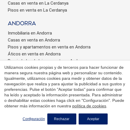
Casas en venta en La Cerdanya
Pisos en venta en La Cerdanya
Andorra
Inmobiliaria en Andorra
Casas en venta en Andorra
Pisos y apartamentos en venta en Andorra
Áticos en venta en Andorra
Propiedades de lujo en venta en Andorra
Utilizamos cookies propias y de terceros para hacer funcionar de
manera segura nuestra página web y personalizar su contenido.
Igualmente, utilizamos cookies para medir y obtener datos de la
navegación que realiza y para ajustar la publicidad a sus gustos y
preferencias. Pulse el botón "Aceptar todas" para confirmar que
ha leído y aceptado la información presentada. Para administrar
o deshabilitar estas cookies haga click en "Configuración". Puede
Encuentra Tu Hogar En El
obtener más información en nuestra
política de cookies
.
Extranjero De La Mano De
SOLICITE MÁS INFORMACIÓN
La Red Coldwell Banker®
Configuración
Rechazar
Aceptar