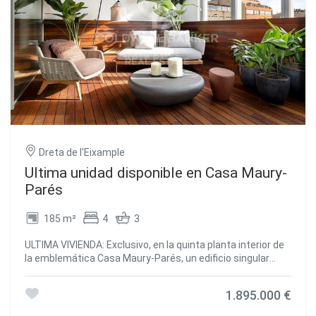
Dreta de l'Eixample
Ultima unidad disponible en Casa Maury-
Parés
185 m²
4
3
ULTIMA VIVIENDA: Exclusivo, en la quinta planta interior de
la emblemática Casa Maury-Parés, un edificio singular
ubicado en la calle Mallorca, en pleno corazón de
Barcelona. Situado junto a la señorial Rambla de Catalunya
1.895.000 €
y a pocos pasos del Passeig de Gràcia, este inmueble
forma parte de una promoción de obra nueva que respeta