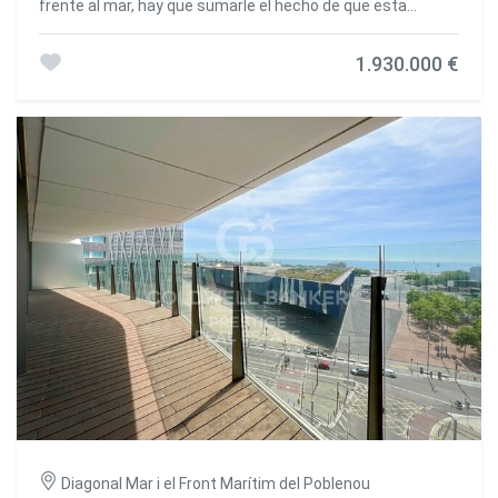
frente al mar, hay que sumarle el hecho de que esta
fantástica propiedad se encuentra en un edificio que
dispone de todas las comodidades; dos piscinas , zona
1.930.000 €
ajardinada, gimnasio, pista de padel, zona infantil, y por
supuesto plaza de parking en el mismo edificio. Además
por su situación y su licencia turística permite sacar una
altísima rentabilidad. Convirtiéndose en una buena
inversión. Se trata de un 10 piso de altura, con vistas tanto
a la ciudad como al mar totalmente exterior y esquinero.
Se compone de 180m2 mas una terraza de 50m2, 3
habitaciones dobles, más 1 cuarto de plancha, dos baños,
cocina totalmente equipada. Todos los dormitorios son
dobles con salida a la terraza, la principal en suite y los
otros dos comparten el segundo cuarto de baño Desde el
salón de grandes dimensiones también se accede a la
terraza, orientada a tres vientos por lo que se aprecian
espectaculares vistas, y tiene sol y luz durante todo el día.
#ref:CBES1993
Diagonal Mar i el Front Marítim del Poblenou