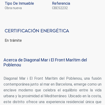
Tipo De Inmueble
Referencia
Estas cookies son utilizadas para almacenar información
sobre las preferencias y elecciones personales del usuario
obra nueva
CBES2232
a través de la observación continuada de sus hábitos de
navegación. Gracias a ellas, podemos conocer los hábitos
de navegación en el sitio web y mostrar publicidad
relacionada con el perfil de navegación del usuario.
Certificación energética
En trámite
Acerca de Diagonal Mar i El Front Marítim del
Poblenou
Diagonal Mar i El Front Marítim del Poblenou, una fusión
contemporánea junto al mar en Barcelona, emerge como un
enclave moderno que celebra el equilibrio entre la vida
urbana y la proximidad al Mediterráneo. Ubicado en la costa,
este distrito ofrece una experiencia residencial única que