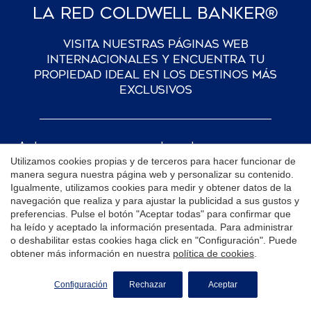
La Red Coldwell Banker®
Visita nuestras páginas web
internacionales y encuentra tu
propiedad ideal en los destinos más
exclusivos
Andorra
Luxembourg
Utilizamos cookies propias y de terceros para hacer funcionar de
Argentina
Malta
manera segura nuestra página web y personalizar su contenido.
Igualmente, utilizamos cookies para medir y obtener datos de la
navegación que realiza y para ajustar la publicidad a sus gustos y
Aruba
Mexico
preferencias. Pulse el botón "Aceptar todas" para confirmar que
ha leído y aceptado la información presentada. Para administrar
Bahamas
Northern Cyprus
o deshabilitar estas cookies haga click en "Configuración". Puede
obtener más información en nuestra
política de cookies
.
Bermuda
Paraguay
SOLICITE MÁS INFORMACIÓN
British Virgin Islands
Portugal
Configuración
Rechazar
Aceptar