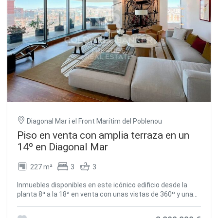
es simplemente una raza diferente de sus pares. Es más
que un espacio habitable; es un estilo de vida. Parking para
1 coche. Si deseas obtener más información sobre la
disponibilidad y precios de los inmuebles en venta, no
dudes en contactarnos. #ref:CBEStipo1
Diagonal Mar i el Front Marítim del Poblenou
Piso en venta con amplia terraza en un
14º en Diagonal Mar
227 m²
3
3
Inmuebles disponibles en este icónico edificio desde la
planta 8ª a la 18ª en venta con unas vistas de 360º y una
fabulosa terraza de 57m2. Estos elegantes apartamentos
ofrecen diseños de planta abierta, diseñados para un