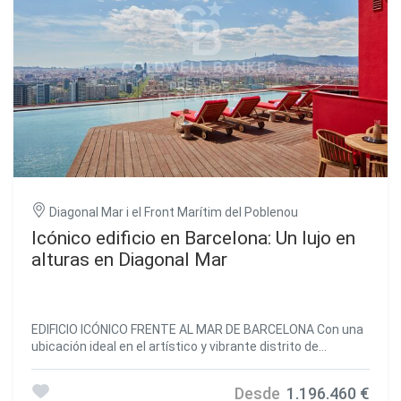
Diagonal Mar i el Front Marítim del Poblenou
Icónico edificio en Barcelona: Un lujo en
alturas en Diagonal Mar
EDIFICIO ICÓNICO FRENTE AL MAR DE BARCELONA Con una
ubicación ideal en el artístico y vibrante distrito de
Diagonal Mar, Se encuentra el edificio residencial de lujo
más alto de Barcelona. La obra maestra arquitectónica de
Desde
1.196.460 €
30 plantas cuenta con amplios ventanales del suelo al