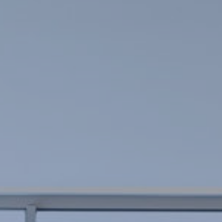
Siempre activas
Técnicas y funcionales
Este sitio web utiliza Cookies propias para recopilar
información con la finalidad de mejorar nuestros servicios.
Si continua navegando, supone la aceptación de la
instalación de las mismas. El usuario tiene la posibilidad
de configurar su navegador pudiendo, si así lo desea,
impedir que sean instaladas en su disco duro, aunque
deberá tener en cuenta que dicha acción podrá ocasionar
dificultades de navegación de la página web.
Analíticas y personalización
Permiten realizar el seguimiento y análisis del
comportamiento de los usuarios de este sitio web. La
información recogida mediante este tipo de cookies se
utiliza en la medición de la actividad de la web para la
elaboración de perfiles de navegación de los usuarios con
el fin de introducir mejoras en función del análisis de los
datos de uso que hacen los usuarios del servicio. Permiten
guardar la información de preferencia del usuario para
mejorar la calidad de nuestros servicios y para ofrecer una
mejor experiencia a través de productos recomendados.
Marketing y publicidad