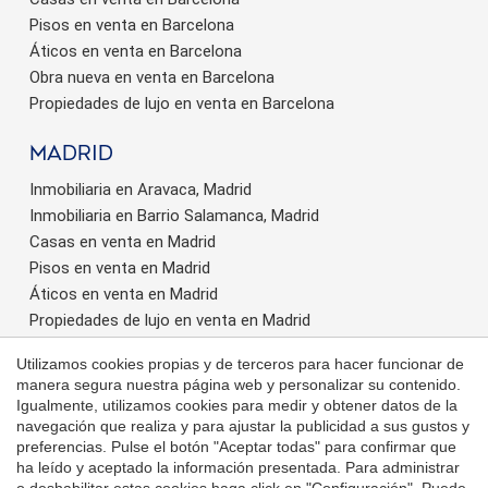
Pisos en venta en Barcelona
Áticos en venta en Barcelona
Obra nueva en venta en Barcelona
Propiedades de lujo en venta en Barcelona
Madrid
Inmobiliaria en Aravaca, Madrid
Inmobiliaria en Barrio Salamanca, Madrid
Casas en venta en Madrid
Guardar configuración
Aceptar todas
Pisos en venta en Madrid
Áticos en venta en Madrid
Propiedades de lujo en venta en Madrid
Propiedades de lujo en venta en Pozuelo
Utilizamos cookies propias y de terceros para hacer funcionar de
manera segura nuestra página web y personalizar su contenido.
valencia
Igualmente, utilizamos cookies para medir y obtener datos de la
navegación que realiza y para ajustar la publicidad a sus gustos y
Inmobiliaria en Valencia Centro
preferencias. Pulse el botón "Aceptar todas" para confirmar que
Casas en venta en Valencia
ha leído y aceptado la información presentada. Para administrar
Pisos en venta en Valencia
o deshabilitar estas cookies haga click en "Configuración". Puede