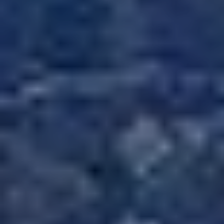
Modificar cookies
Siempre activas
Técnicas y funcionales
Este sitio web utiliza Cookies propias para recopilar
información con la finalidad de mejorar nuestros servicios.
Si continua navegando, supone la aceptación de la
instalación de las mismas. El usuario tiene la posibilidad
de configurar su navegador pudiendo, si así lo desea,
impedir que sean instaladas en su disco duro, aunque
deberá tener en cuenta que dicha acción podrá ocasionar
dificultades de navegación de la página web.
Analíticas y personalización
Permiten realizar el seguimiento y análisis del
comportamiento de los usuarios de este sitio web. La
información recogida mediante este tipo de cookies se
utiliza en la medición de la actividad de la web para la
elaboración de perfiles de navegación de los usuarios con
el fin de introducir mejoras en función del análisis de los
datos de uso que hacen los usuarios del servicio. Permiten