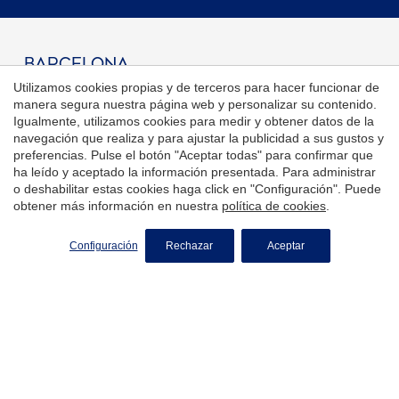
barcelona
Utilizamos cookies propias y de terceros para hacer funcionar de
Inmobiliaria en Sarrià Sant Gervasi, Barcelona
manera segura nuestra página web y personalizar su contenido.
Inmobiliaria en Les Corts, Barcelona
Igualmente, utilizamos cookies para medir y obtener datos de la
Inmobiliaria en Gràcia, Barcelona
navegación que realiza y para ajustar la publicidad a sus gustos y
preferencias. Pulse el botón "Aceptar todas" para confirmar que
Inmobiliaria en Vallvidrera, Barcelona
ha leído y aceptado la información presentada. Para administrar
Inmobiliaria en Poblenou, Barcelona
o deshabilitar estas cookies haga click en "Configuración". Puede
Casas en venta en Barcelona
obtener más información en nuestra
política de cookies
.
Pisos en venta en Barcelona
Áticos en venta en Barcelona
Configuración
Rechazar
Aceptar
Obra nueva en venta en Barcelona
Propiedades de lujo en venta en Barcelona
Madrid
Inmobiliaria en Aravaca, Madrid
Inmobiliaria en Barrio Salamanca, Madrid
Casas en venta en Madrid