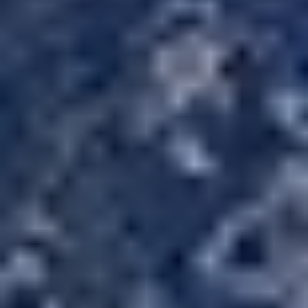
guardar la información de preferencia del usuario para
mejorar la calidad de nuestros servicios y para ofrecer una
mejor experiencia a través de productos recomendados.
Marketing y publicidad
Estas cookies son utilizadas para almacenar información
sobre las preferencias y elecciones personales del usuario
a través de la observación continuada de sus hábitos de
navegación. Gracias a ellas, podemos conocer los hábitos
de navegación en el sitio web y mostrar publicidad
relacionada con el perfil de navegación del usuario.