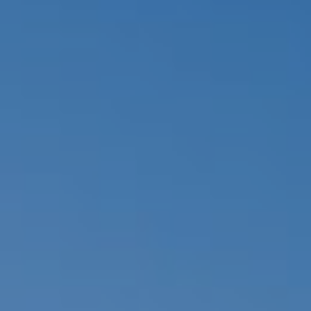
Modificar cookies
Siempre activas
Técnicas y funcionales
Este sitio web utiliza Cookies propias para recopilar
información con la finalidad de mejorar nuestros servicios.
Si continua navegando, supone la aceptación de la
instalación de las mismas. El usuario tiene la posibilidad
de configurar su navegador pudiendo, si así lo desea,
impedir que sean instaladas en su disco duro, aunque
deberá tener en cuenta que dicha acción podrá ocasionar
dificultades de navegación de la página web.
Analíticas y personalización