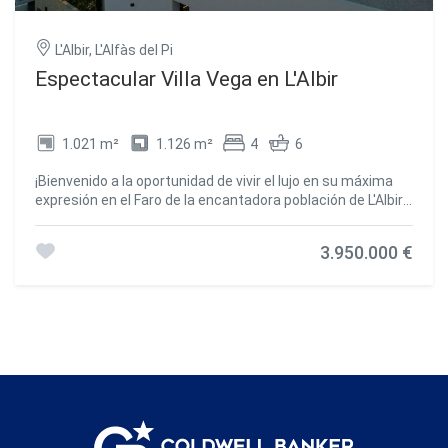
L'Albir, L'Alfàs del Pi
Espectacular Villa Vega en L'Albir
1.021 m²
1.126 m²
4
6
¡Bienvenido a la oportunidad de vivir el lujo en su máxima
expresión en el Faro de la encantadora población de L'Albir,
Alicante! Este espectacular chalet de más de 1000 metros
cuadrados es una verdadera obra maestra de elegancia y
3.950.000 €
comodidad. Imagínese disfrutando de la vida en esta
majestuosa residencia que cuenta con 4 amplias
habitaciones y 6 lujosos baños, todos con acabados de
alta gama que reflejan un estilo incomparable. Desde el
momento en que pise esta propiedad, quedará
impresionado por los detalles de diseño y la calidad de los
materiales utilizados. La cocina americana, equipada con
los mejores electrodomésticos y una exquisita selección
de acabados, es el corazón de esta casa, un lugar donde la
funcionalidad se encuentra con la belleza. Además, la
calefacción radiante y la chimenea aseguran una