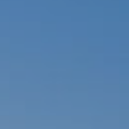
Permiten realizar el seguimiento y análisis del
comportamiento de los usuarios de este sitio web. La
información recogida mediante este tipo de cookies se
utiliza en la medición de la actividad de la web para la
elaboración de perfiles de navegación de los usuarios con
el fin de introducir mejoras en función del análisis de los
datos de uso que hacen los usuarios del servicio. Permiten
guardar la información de preferencia del usuario para
mejorar la calidad de nuestros servicios y para ofrecer una
mejor experiencia a través de productos recomendados.
Marketing y publicidad
Estas cookies son utilizadas para almacenar información
sobre las preferencias y elecciones personales del usuario
a través de la observación continuada de sus hábitos de
navegación. Gracias a ellas, podemos conocer los hábitos
de navegación en el sitio web y mostrar publicidad
relacionada con el perfil de navegación del usuario.