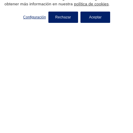
obtener más información en nuestra
política de cookies
.
Blog
Contacto
Configuración
Rechazar
Aceptar
Aviso Legal
Política de Privacidad
Política de Cookies
barcelona
Inmobiliaria en Sarrià Sant Gervasi, Barcelona
Inmobiliaria en Les Corts, Barcelona
Inmobiliaria en Gràcia, Barcelona
Inmobiliaria en Vallvidrera, Barcelona