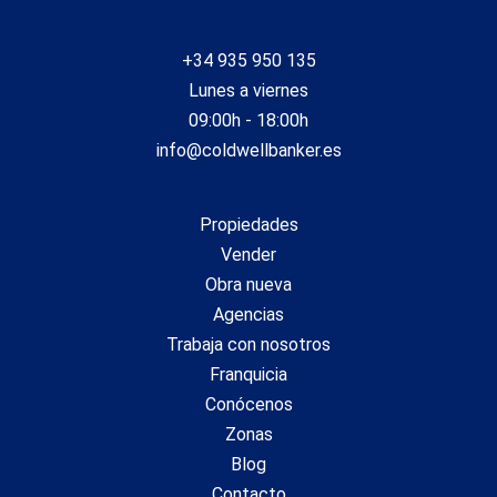
mejorar la calidad de nuestros servicios y para ofrecer una
mejor experiencia a través de productos recomendados.
+34 935 950 135
Marketing y publicidad
Lunes a viernes
Estas cookies son utilizadas para almacenar información
09:00h - 18:00h
sobre las preferencias y elecciones personales del usuario
info@coldwellbanker.es
a través de la observación continuada de sus hábitos de
navegación. Gracias a ellas, podemos conocer los hábitos
de navegación en el sitio web y mostrar publicidad
relacionada con el perfil de navegación del usuario.
Propiedades
Vender
Obra nueva
Agencias
Trabaja con nosotros
Franquicia
Conócenos
Zonas
Blog
Contacto