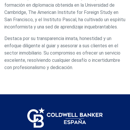
formación en diplomacia obtenida en la Universidad de
Modificar cookies
Cambridge, The American Institute for Foreign Study en
San Francisco, y el Instituto Pascal, ha cultivado un espíritu
inconformista y una sed de aprendizaje inquebrantables.
Siempre activas
Técnicas y funcionales
Este sitio web utiliza Cookies propias para recopilar
Destaca por su transparencia innata, honestidad y un
información con la finalidad de mejorar nuestros servicios.
enfoque diligente al guiar y asesorar a sus clientes en el
Si continua navegando, supone la aceptación de la
instalación de las mismas. El usuario tiene la posibilidad
sector inmobiliario. Su compromiso es ofrecer un servicio
de configurar su navegador pudiendo, si así lo desea,
excelente, resolviendo cualquier desafío o incertidumbre
impedir que sean instaladas en su disco duro, aunque
deberá tener en cuenta que dicha acción podrá ocasionar
con profesionalismo y dedicación.
dificultades de navegación de la página web.
Analíticas y personalización
Permiten realizar el seguimiento y análisis del
comportamiento de los usuarios de este sitio web. La
información recogida mediante este tipo de cookies se
utiliza en la medición de la actividad de la web para la
elaboración de perfiles de navegación de los usuarios con
el fin de introducir mejoras en función del análisis de los
datos de uso que hacen los usuarios del servicio. Permiten
guardar la información de preferencia del usuario para