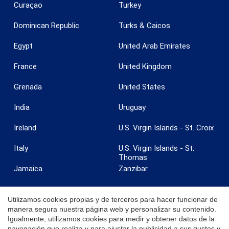
Curaçao
Turkey
Dominican Republic
Turks & Caicos
Egypt
United Arab Emirates
France
United Kingdom
Grenada
United States
India
Uruguay
Ireland
U.S. Virgin Islands - St. Croix
Guardar configuración
Aceptar todas
Italy
U.S. Virgin Islands - St.
Thomas
Jamaica
Zanzibar
Utilizamos cookies propias y de terceros para hacer funcionar de
manera segura nuestra página web y personalizar su contenido.
Igualmente, utilizamos cookies para medir y obtener datos de la
© 2026 Coldwell Banker. Todos los derechos reservados. Coldwell
navegación que realiza y para ajustar la publicidad a sus gustos y