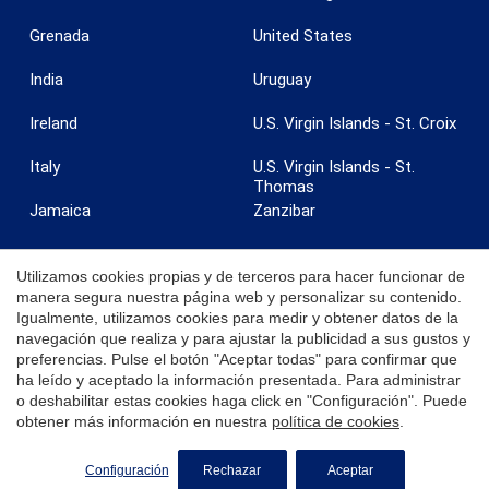
Grenada
United States
India
Uruguay
Guardar configuración
Aceptar todas
Ireland
U.S. Virgin Islands - St. Croix
Italy
U.S. Virgin Islands - St.
Thomas
Jamaica
Zanzibar
Utilizamos cookies propias y de terceros para hacer funcionar de
manera segura nuestra página web y personalizar su contenido.
Igualmente, utilizamos cookies para medir y obtener datos de la
© 2026 Coldwell Banker. Todos los derechos reservados. Coldwell
navegación que realiza y para ajustar la publicidad a sus gustos y
Banker y los logotipos de Coldwell Banker son marcas registradas de
preferencias. Pulse el botón "Aceptar todas" para confirmar que
Coldwell Banker Real Estate LLC. Cada oficina es independiente y
ha leído y aceptado la información presentada. Para administrar
opera de manera independiente.
o deshabilitar estas cookies haga click en "Configuración". Puede
obtener más información en nuestra
política de cookies
.
Configuración
Rechazar
Aceptar