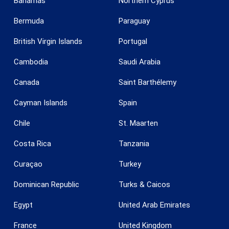
Bahamas
Northern Cyprus
Bermuda
Paraguay
British Virgin Islands
Portugal
Cambodia
Saudi Arabia
Canada
Saint Barthélemy
Cayman Islands
Spain
Chile
St. Maarten
Costa Rica
Tanzania
Curaçao
Turkey
Dominican Republic
Turks & Caicos
Egypt
United Arab Emirates
France
United Kingdom