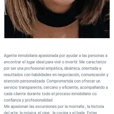
Modificar cookies
Siempre activas
Técnicas y funcionales
Este sitio web utiliza Cookies propias para recopilar
información con la finalidad de mejorar nuestros servicios.
Si continua navegando, supone la aceptación de la
Agente inmobiliaria apasionada por ayudar a las personas a
instalación de las mismas. El usuario tiene la posibilidad
de configurar su navegador pudiendo, si así lo desea,
encontrar el lugar ideal para vivir o invertir. Me caracterizo
impedir que sean instaladas en su disco duro, aunque
por ser una profesional empática, dinámica, orientada a
deberá tener en cuenta que dicha acción podrá ocasionar
dificultades de navegación de la página web.
resultados con habilidades en negociación, comunicación y
atención personalizada. Comprometida con ofrecer un
Analíticas y personalización
servicio transparente, cercano y eficiente, acompañando a
cada cliente durante todo el proceso inmobiliario co
Permiten realizar el seguimiento y análisis del
comportamiento de los usuarios de este sitio web. La
confianza y profesionalidad.
información recogida mediante este tipo de cookies se
Me apasionan las excursiones por la montaña , la historia
utiliza en la medición de la actividad de la web para la
elaboración de perfiles de navegación de los usuarios con
del arte, la música, el cine , la cocina y el baile. Estas