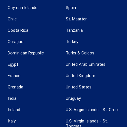
Cayman Islands
Spain
Chile
St. Maarten
Costa Rica
Tanzania
Curaçao
Turkey
Dominican Republic
Turks & Caicos
Egypt
United Arab Emirates
France
United Kingdom
Grenada
United States
India
Uruguay
Ireland
U.S. Virgin Islands - St. Croix
Guardar configuración
Aceptar todas
Italy
U.S. Virgin Islands - St.
Thomas