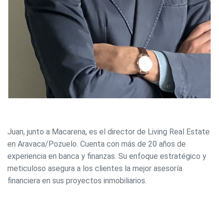
Modificar cookies
Siempre activas
Técnicas y funcionales
Este sitio web utiliza Cookies propias para recopilar
información con la finalidad de mejorar nuestros servicios.
Si continua navegando, supone la aceptación de la
instalación de las mismas. El usuario tiene la posibilidad
de configurar su navegador pudiendo, si así lo desea,
impedir que sean instaladas en su disco duro, aunque
deberá tener en cuenta que dicha acción podrá ocasionar
dificultades de navegación de la página web.
Juan, junto a Macarena, es el director de Living Real Estate
en Aravaca/Pozuelo. Cuenta con más de 20 años de
Analíticas y personalización
experiencia en banca y finanzas. Su enfoque estratégico y
meticuloso asegura a los clientes la mejor asesoría
Permiten realizar el seguimiento y análisis del
comportamiento de los usuarios de este sitio web. La
financiera en sus proyectos inmobiliarios.
información recogida mediante este tipo de cookies se
utiliza en la medición de la actividad de la web para la
elaboración de perfiles de navegación de los usuarios con
el fin de introducir mejoras en función del análisis de los
datos de uso que hacen los usuarios del servicio. Permiten