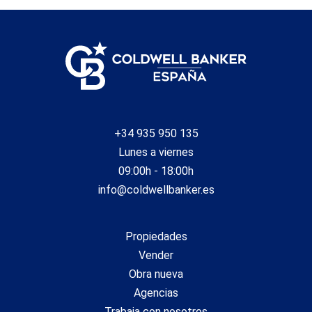
guardar la información de preferencia del usuario para
mejorar la calidad de nuestros servicios y para ofrecer una
mejor experiencia a través de productos recomendados.
Marketing y publicidad
Estas cookies son utilizadas para almacenar información
sobre las preferencias y elecciones personales del usuario
a través de la observación continuada de sus hábitos de
navegación. Gracias a ellas, podemos conocer los hábitos
+34 935 950 135
de navegación en el sitio web y mostrar publicidad
relacionada con el perfil de navegación del usuario.
Lunes a viernes
09:00h - 18:00h
info@coldwellbanker.es
Propiedades
Vender
Obra nueva
Agencias
Trabaja con nosotros