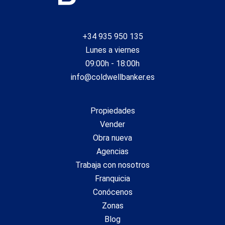
mejorar la calidad de nuestros servicios y para ofrecer una
mejor experiencia a través de productos recomendados.
+34 935 950 135
Marketing y publicidad
Lunes a viernes
Estas cookies son utilizadas para almacenar información
09:00h - 18:00h
sobre las preferencias y elecciones personales del usuario
a través de la observación continuada de sus hábitos de
info@coldwellbanker.es
navegación. Gracias a ellas, podemos conocer los hábitos
de navegación en el sitio web y mostrar publicidad
relacionada con el perfil de navegación del usuario.
Propiedades
Vender
Obra nueva
Agencias
Trabaja con nosotros
Franquicia
Conócenos
Zonas
Blog