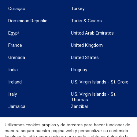
Curaçao
Turkey
Dominican Republic
Turks & Caicos
Egypt
United Arab Emirates
France
United Kingdom
Grenada
United States
India
Uruguay
Ireland
U.S. Virgin Islands - St. Croix
Guardar configuración
Aceptar todas
Italy
U.S. Virgin Islands - St.
Thomas
Jamaica
Zanzibar
Utilizamos cookies propias y de terceros para hacer funcionar de
manera segura nuestra página web y personalizar su contenido.
Igualmente, utilizamos cookies para medir y obtener datos de la