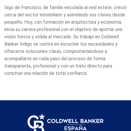
Iago de Francisco, de familia vinculada al real estate, creció
Modificar cookies
cerca del sector inmobiliario y asimilando sus claves desde
pequeño. Hoy, con formación en arquitectura y economía,
Siempre activas
Técnicas y funcionales
inicia su carrera profesional con el objetivo de aportar una
visión fresca y sólida al mercado. Su trabajo en Coldwell
Este sitio web utiliza Cookies propias para recopilar
información con la finalidad de mejorar nuestros servicios.
Banker Indigo se centra en escuchar tus necesidades y
Si continua navegando, supone la aceptación de la
ofrecerte soluciones claras, comprometiéndose a
instalación de las mismas. El usuario tiene la posibilidad
de configurar su navegador pudiendo, si así lo desea,
acompañarte en cada paso del proceso de forma
impedir que sean instaladas en su disco duro, aunque
transparente, profesional y con un trato directo para
deberá tener en cuenta que dicha acción podrá ocasionar
dificultades de navegación de la página web.
construir una relación de total confianza.
Analíticas y personalización
Permiten realizar el seguimiento y análisis del
comportamiento de los usuarios de este sitio web. La
información recogida mediante este tipo de cookies se
utiliza en la medición de la actividad de la web para la
elaboración de perfiles de navegación de los usuarios con
el fin de introducir mejoras en función del análisis de los
datos de uso que hacen los usuarios del servicio. Permiten
guardar la información de preferencia del usuario para