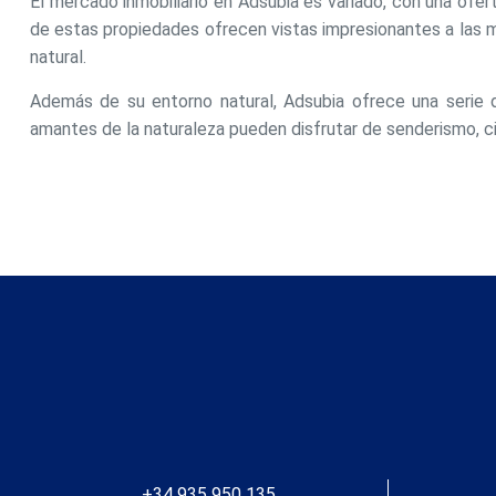
El mercado inmobiliario en Adsubia es variado, con una ofer
experie
de estas propiedades ofrecen vistas impresionantes a las m
natural.
Market
Además de su entorno natural, Adsubia ofrece una serie de
Estas c
eleccio
amantes de la naturaleza pueden disfrutar de senderismo, cicl
hábitos
en el si
usuario
+34 935 950 135