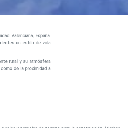
nidad Valenciana, España.
identes un estilo de vida
activas
d de
nte rural y su atmósfera
egador
í como de la proximidad a
ue
egación
 de este
a
ión de
s de uso
rencia
ejor