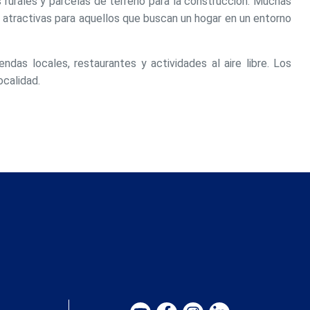
s rurales y parcelas de terreno para la construcción. Muchas
 atractivas para aquellos que buscan un hogar en un entorno
das locales, restaurantes y actividades al aire libre. Los
s y
us
ocalidad.
gación