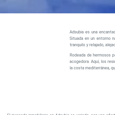
Modif
Adsubia es una encantado
Situada en un entorno na
Técnic
tranquilo y relajado, aleja
Este sit
mejorar
Rodeada de hermosos pai
instala
acogedora. Aquí, los res
pudiend
deberá 
la costa mediterránea, q
de la p
Analít
Permite
sitio we
medició
los usua
que hac
del usu