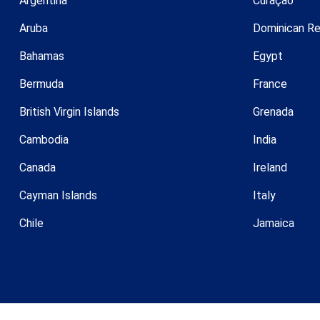
Argentina
Curaçao
Aruba
Dominican Re
Bahamas
Egypt
Bermuda
France
British Virgin Islands
Grenada
Cambodia
India
Canada
Ireland
Cayman Islands
Italy
Chile
Jamaica
© 2026 Coldwell Banker.