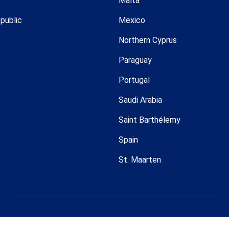
Malta
public
Mexico
Northern Cyprus
Paraguay
Portugal
Saudi Arabia
Saint Barthélemy
Spain
St. Maarten
 Todos los derechos reservados. Coldwell Banker y los logotipos de Co