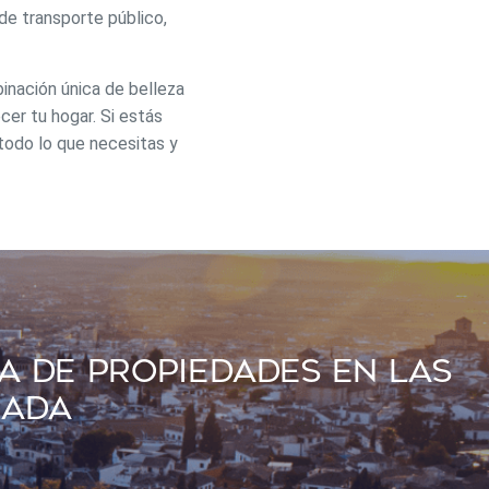
s de uso
de transporte público,
rencia
ejor
binación única de belleza
ecer tu hogar. Si estás
todo lo que necesitas y
s y
us
gación
a De Propiedades En Las
nada