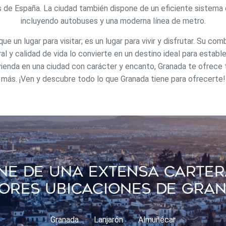
rios con el fin de introducir mejoras en función del análisis de los dato
 de España. La ciudad también dispone de un eficiente sistema 
en los usuarios del servicio. Permiten guardar la información de prefe
ario para mejorar la calidad de nuestros servicios y para ofrecer una m
incluyendo autobuses y una moderna línea de metro.
ncia a través de productos recomendados.
 un lugar para visitar; es un lugar para vivir y disfrutar. Su com
ing y publicidad
ral y calidad de vida lo convierte en un destino ideal para establ
ienda en una ciudad con carácter y encanto, Granada te ofrece 
ookies son utilizadas para almacenar información sobre las preferencia
nes personales del usuario a través de la observación continuada de s
más. ¡Ven y descubre todo lo que Granada tiene para ofrecerte!
 de navegación. Gracias a ellas, podemos conocer los hábitos de nave
tio web y mostrar publicidad relacionada con el perfil de navegación del
.
Guardar configuración
Aceptar todas
e De Una Extensa Carter
ores Ubicaciones De Gra
Granada
Lanjarón
Almuñécar