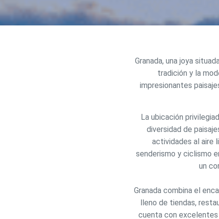
Granada, una joya situad
Modif
tradición y la mod
impresionantes paisaje
Técnic
Este sit
La ubicación privilegi
mejorar
diversidad de paisaj
instala
pudiend
actividades al aire
deberá 
senderismo y ciclismo e
de la p
un co
Analít
Granada combina el enca
Permite
lleno de tiendas, rest
sitio we
medició
cuenta con excelentes s