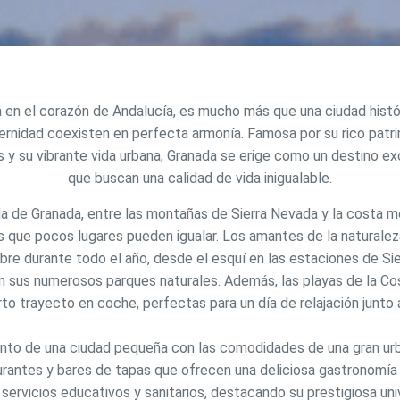
a en el corazón de Andalucía, es mucho más que una ciudad histór
icar cookies
ernidad coexisten en perfecta armonía. Famosa por su rico patri
s y su vibrante vida urbana, Granada se erige como un destino ex
que buscan una calidad de vida inigualable.
as y funcionales
Siempre 
io web utiliza Cookies propias para recopilar información con la finalida
ada de Granada, entre las montañas de Sierra Nevada y la costa m
 nuestros servicios. Si continua navegando, supone la aceptación de la
es que pocos lugares pueden igualar. Los amantes de la naturalez
ción de las mismas. El usuario tiene la posibilidad de configurar su nav
o, si así lo desea, impedir que sean instaladas en su disco duro, aunq
 libre durante todo el año, desde el esquí en las estaciones de Si
tener en cuenta que dicha acción podrá ocasionar dificultades de nav
n sus numerosos parques naturales. Además, las playas de la Cos
ágina web.
rto trayecto en coche, perfectas para un día de relajación junto a
icas y personalización
nto de una ciudad pequeña con las comodidades de una gran urb
n realizar el seguimiento y análisis del comportamiento de los usuarios
aurantes y bares de tapas que ofrecen una deliciosa gastronomía
b. La información recogida mediante este tipo de cookies se utiliza en l
n de la actividad de la web para la elaboración de perfiles de navegac
ervicios educativos y sanitarios, destacando su prestigiosa uni