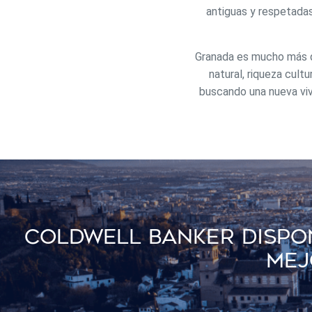
los usua
antiguas y respetadas
que hac
del usu
experie
Granada es mucho más que
Market
natural, riqueza cultu
buscando una nueva viv
Estas c
eleccio
hábitos
en el si
usuario
Coldwell Banker Dispon
Mej