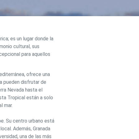
ica; es un lugar donde la
monio cultural, sus
cepcional para aquellos
activas
d de
editerránea, ofrece una
a pueden disfrutar de
egador
ue
erra Nevada hasta el
egación
ta Tropical están a solo
l mar.
e. Su centro urbano está
 de este
 local. Además, Granada
a
ión de
versidad, una de las más